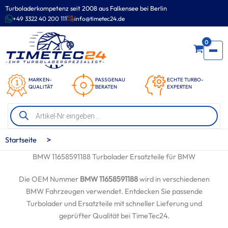
Zum
Turboladerkompetenz seit 2008 aus Falkensee bei Berlin
Inhalt
+49 3322 40 200 111
info@timetec24.de
springen
0
MARKEN-
PASSGENAU
ECHTE TURBO-
QUALITÄT
BERATEN
EXPERTEN
Products
search
>
Startseite
BMW 11658591188 Turbolader Ersatzteile für BMW
Die OEM Nummer
BMW 11658591188
wird in verschiedenen
BMW Fahrzeugen verwendet. Entdecken Sie passende
Turbolader und Ersatzteile mit schneller Lieferung und
geprüfter Qualität bei TimeTec24.