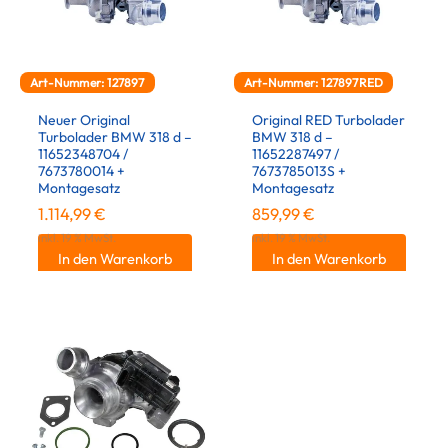
Art-Nummer: 127897
Art-Nummer: 127897RED
Neuer Original
Original RED Turbolader
Turbolader BMW 318 d –
BMW 318 d –
11652348704 /
11652287497 /
7673780014 +
7673785013S +
Montagesatz
Montagesatz
1.114,99
€
859,99
€
inkl. 19 % MwSt.
inkl. 19 % MwSt.
In den Warenkorb
In den Warenkorb