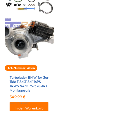
Art-Nummer: A064
Turbolader BMW 1er 3er
116d 118d 318d 116PS-
143PS N47D 767378-14 +
Montagesatz
549,99
€
inkl. 19 % MwSt.
In den Warenkorb