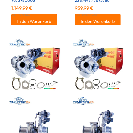
7673780006
2287497 / 7673786
1.149,99
€
939,99
€
inkl. 19 % MwSt.
inkl. 19 % MwSt.
In den Warenkorb
In den Warenkorb