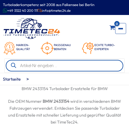
Zum
Turboladerkompetenz seit 2008 aus Falkensee bei Berlin
Inhalt
+49 3322 40 200 111
info@timetec24.de
springen
0
MARKEN-
PASSGENAU
ECHTE TURBO-
QUALITÄT
BERATEN
EXPERTEN
Products
search
>
Startseite
BMW 2433154 Turbolader Ersatzteile für BMW
Die OEM Nummer
BMW 2433154
wird in verschiedenen BMW
Fahrzeugen verwendet. Entdecken Sie passende Turbolader
und Ersatzteile mit schneller Lieferung und geprüfter Qualität
bei TimeTec24.