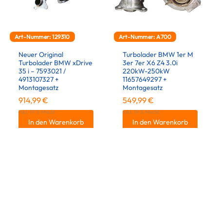
Art-Nummer: 129310
Art-Nummer: A700
Neuer Original
Turbolader BMW 1er M
Turbolader BMW xDrive
3er 7er X6 Z4 3.0i
35 i – 7593021 /
220kW-250kW
4913107327 +
11657649297 +
Montagesatz
Montagesatz
914,99
€
549,99
€
inkl. 19 % MwSt.
inkl. 19 % MwSt.
In den Warenkorb
In den Warenkorb