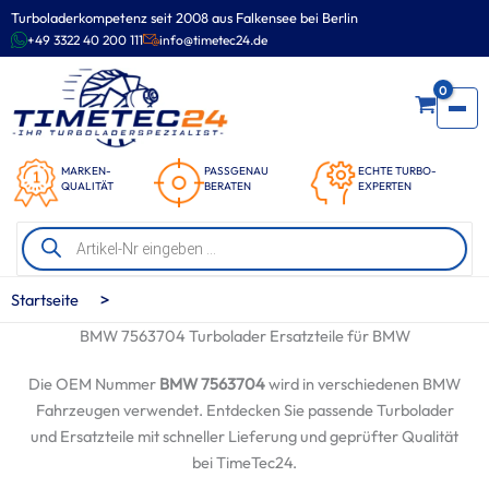
Zum
Turboladerkompetenz seit 2008 aus Falkensee bei Berlin
Inhalt
+49 3322 40 200 111
info@timetec24.de
springen
0
MARKEN-
PASSGENAU
ECHTE TURBO-
QUALITÄT
BERATEN
EXPERTEN
Products
search
>
Startseite
BMW 7563704 Turbolader Ersatzteile für BMW
Die OEM Nummer
BMW 7563704
wird in verschiedenen BMW
Fahrzeugen verwendet. Entdecken Sie passende Turbolader
und Ersatzteile mit schneller Lieferung und geprüfter Qualität
bei TimeTec24.