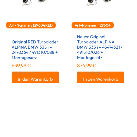
Art-Nummer: 129604RED
Art-Nummer: 129604
Neuer Original
Original RED Turbolader
Turbolader ALPINA
ALPINA BMW 335 i –
BMW 335 i – 45474321 /
2470364 / 4913107088 +
4913107026 +
Montagesatz
Montagesatz
639,99
€
874,99
€
inkl. 19 % MwSt.
inkl. 19 % MwSt.
In den Warenkorb
In den Warenkorb