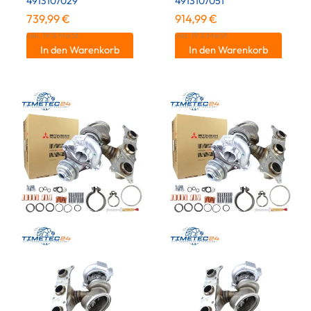
4913107029
4913107051
739,99
€
914,99
€
inkl. 19 % MwSt.
inkl. 19 % MwSt.
In den Warenkorb
In den Warenkorb