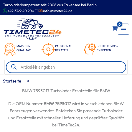
Zum
Turboladerkompetenz seit 2008 aus Falkensee bei Berlin
Inhalt
+49 3322 40 200 111
info@timetec24.de
springen
0
MARKEN-
PASSGENAU
ECHTE TURBO-
QUALITÄT
BERATEN
EXPERTEN
Products
search
>
Startseite
BMW 7593017 Turbolader Ersatzteile für BMW
Die OEM Nummer
BMW 7593017
wird in verschiedenen BMW
Fahrzeugen verwendet. Entdecken Sie passende Turbolader
und Ersatzteile mit schneller Lieferung und geprüfter Qualität
bei TimeTec24.