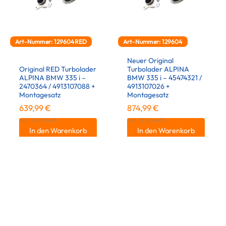
Art-Nummer: 129604RED
Art-Nummer: 129604
Neuer Original
Original RED Turbolader
Turbolader ALPINA
ALPINA BMW 335 i –
BMW 335 i – 45474321 /
2470364 / 4913107088 +
4913107026 +
Montagesatz
Montagesatz
639,99
€
874,99
€
inkl. 19 % MwSt.
inkl. 19 % MwSt.
In den Warenkorb
In den Warenkorb