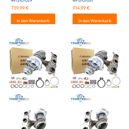
4913107029
4913107051
739,99
€
914,99
€
inkl. 19 % MwSt.
inkl. 19 % MwSt.
In den Warenkorb
In den Warenkorb