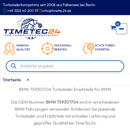
Zum
Turboladerkompetenz seit 2008 aus Falkensee bei Berlin
Inhalt
+49 3322 40 200 111
info@timetec24.de
springen
0
MARKEN-
PASSGENAU
ECHTE TURBO-
QUALITÄT
BERATEN
EXPERTEN
Products
search
>
Startseite
BMW 759301704 Turbolader Ersatzteile für BMW
Die OEM Nummer
BMW 759301704
wird in verschiedenen
BMW Fahrzeugen verwendet. Entdecken Sie passende
Turbolader und Ersatzteile mit schneller Lieferung und
geprüfter Qualität bei TimeTec24.