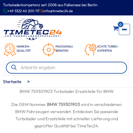
Zum
Turboladerkompetenz seit 2008 aus Falkensee bei Berlin
Inhalt
+49 3322 40 200 111
info@timetec24.de
springen
0
MARKEN-
PASSGENAU
ECHTE TURBO-
QUALITÄT
BERATEN
EXPERTEN
Products
search
>
Startseite
BMW 759301903 Turbolader Ersatzteile für BMW
Die OEM Nummer
BMW 759301903
wird in verschiedenen
BMW Fahrzeugen verwendet. Entdecken Sie passende
Turbolader und Ersatzteile mit schneller Lieferung und
geprüfter Qualität bei TimeTec24.