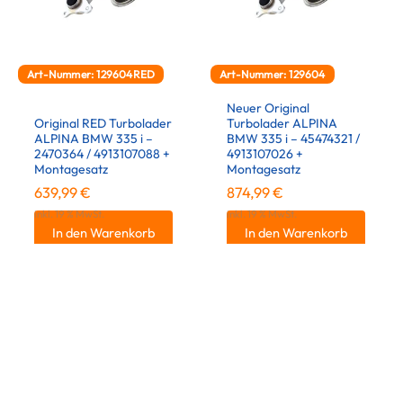
Art-Nummer: 129604RED
Art-Nummer: 129604
Neuer Original
Original RED Turbolader
Turbolader ALPINA
ALPINA BMW 335 i –
BMW 335 i – 45474321 /
2470364 / 4913107088 +
4913107026 +
Montagesatz
Montagesatz
639,99
€
874,99
€
inkl. 19 % MwSt.
inkl. 19 % MwSt.
In den Warenkorb
In den Warenkorb