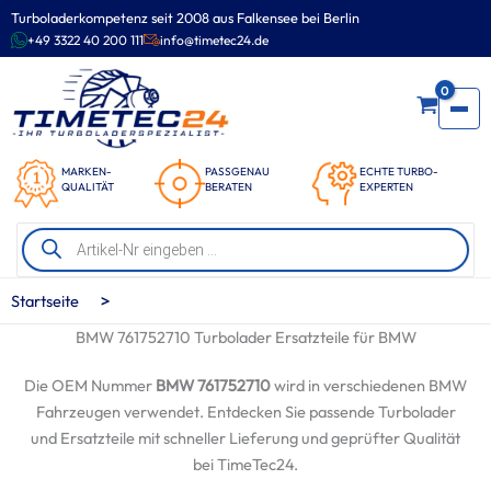
Zum
Turboladerkompetenz seit 2008 aus Falkensee bei Berlin
Inhalt
+49 3322 40 200 111
info@timetec24.de
springen
0
MARKEN-
PASSGENAU
ECHTE TURBO-
QUALITÄT
BERATEN
EXPERTEN
Products
search
>
Startseite
BMW 761752710 Turbolader Ersatzteile für BMW
Die OEM Nummer
BMW 761752710
wird in verschiedenen BMW
Fahrzeugen verwendet. Entdecken Sie passende Turbolader
und Ersatzteile mit schneller Lieferung und geprüfter Qualität
bei TimeTec24.