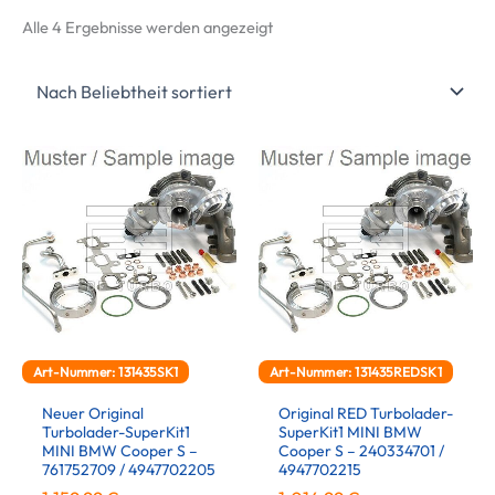
Nach
Alle 4 Ergebnisse werden angezeigt
Beliebtheit
sortiert
Art-Nummer: 131435SK1
Art-Nummer: 131435REDSK1
Neuer Original
Original RED Turbolader-
Turbolader-SuperKit1
SuperKit1 MINI BMW
MINI BMW Cooper S –
Cooper S – 240334701 /
761752709 / 4947702205
4947702215