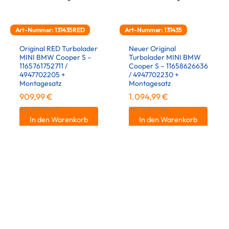
Art-Nummer: 131435RED
Art-Nummer: 131435
Original RED Turbolader
Neuer Original
MINI BMW Cooper S –
Turbolader MINI BMW
1165761752711 /
Cooper S – 11658626636
4947702205 +
/ 4947702230 +
Montagesatz
Montagesatz
909,99
€
1.094,99
€
inkl. 19 % MwSt.
inkl. 19 % MwSt.
In den Warenkorb
In den Warenkorb