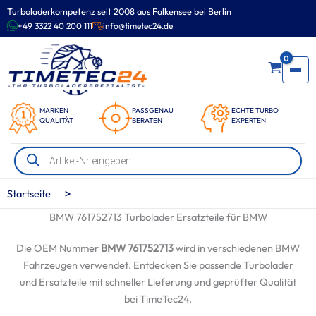
Zum
Turboladerkompetenz seit 2008 aus Falkensee bei Berlin
Inhalt
+49 3322 40 200 111
info@timetec24.de
springen
0
MARKEN-
PASSGENAU
ECHTE TURBO-
QUALITÄT
BERATEN
EXPERTEN
Products
search
>
Startseite
BMW 761752713 Turbolader Ersatzteile für BMW
Die OEM Nummer
BMW 761752713
wird in verschiedenen BMW
Fahrzeugen verwendet. Entdecken Sie passende Turbolader
und Ersatzteile mit schneller Lieferung und geprüfter Qualität
bei TimeTec24.