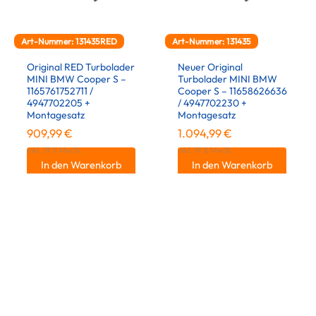
Art-Nummer: 131435RED
Art-Nummer: 131435
Original RED Turbolader
Neuer Original
MINI BMW Cooper S –
Turbolader MINI BMW
1165761752711 /
Cooper S – 11658626636
4947702205 +
/ 4947702230 +
Montagesatz
Montagesatz
909,99
€
1.094,99
€
inkl. 19 % MwSt.
inkl. 19 % MwSt.
In den Warenkorb
In den Warenkorb