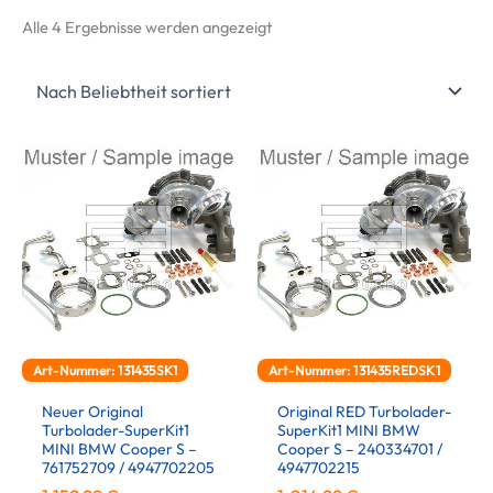
Nach
Alle 4 Ergebnisse werden angezeigt
Beliebtheit
sortiert
Art-Nummer: 131435SK1
Art-Nummer: 131435REDSK1
Neuer Original
Original RED Turbolader-
Turbolader-SuperKit1
SuperKit1 MINI BMW
MINI BMW Cooper S –
Cooper S – 240334701 /
761752709 / 4947702205
4947702215