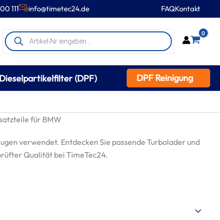
00 111
info@timetec24.de
FAQ
Kontakt
Products
0
search
DPF Reinigung
Dieselpartikelfilter (DPF)
atzteile für BMW
ugen verwendet. Entdecken Sie passende Turbolader und
prüfter Qualität bei TimeTec24.