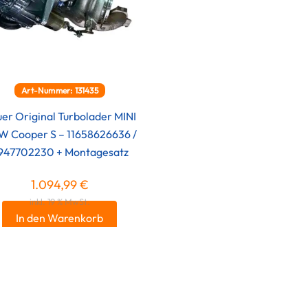
Art-Nummer: 131435
er Original Turbolader MINI
 Cooper S – 11658626636 /
947702230 + Montagesatz
1.094,99
€
inkl. 19 % MwSt.
In den Warenkorb