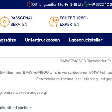
Öffnungszeiten Mo-Fr: 8-18 Uhr
+49 3322 40 2
PASSGENAU
ECHTE TURBO-
BERATEN
EXPERTEN
ngssätze
Unterdruckdosen
Ladedrucksteller
BMW 7641800 Turbolader Ers
OEM Nummer
BMW 7641800
wird in verschiedenen BMW Fahrze
Ersatzteile mit schneller Lieferung und ge
Nach
rgebnisse werden angezeigt
Beliebtheit
sortiert