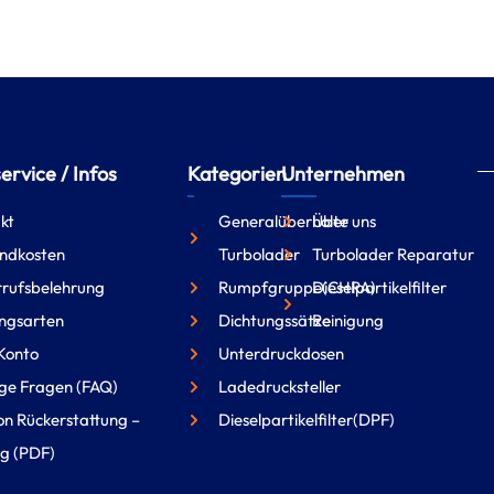
rvice / Infos
Kategorien
Unternehmen
kt
Generalüberholte
Über uns
ndkosten
Turbolader
Turbolader Reparatur
rufsbelehrung
Rumpfgruppe(CHRA)
Dieselpartikelfilter
ngsarten
Dichtungssätze
Reinigung
Konto
Unterdruckdosen
ge Fragen (FAQ)
Ladedrucksteller
on Rückerstattung –
Dieselpartikelfilter(DPF)
g (PDF)