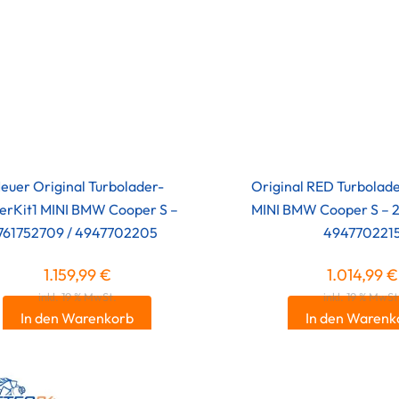
euer Original Turbolader-
Original RED Turbolad
erKit1 MINI BMW Cooper S –
MINI BMW Cooper S – 
761752709 / 4947702205
494770221
1.159,99
€
1.014,99
€
inkl. 19 % MwSt.
inkl. 19 % MwSt
In den Warenkorb
In den Warenk