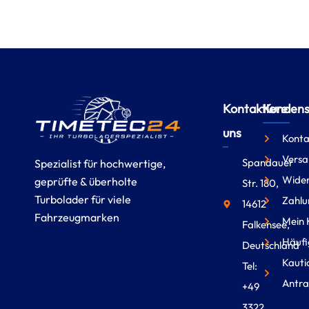
Kontaktiere
Kundense
uns
Konta
Versa
Spandauer
Spezialist für hochwertige,
Wider
geprüfte & überholte
Str. 180,
Turbolader für viele
Zahlu
14612
Fahrzeugmarken
Mein 
Falkensee,
Häufi
Deutschland
Kauti
Tel:
Antra
+49
3322