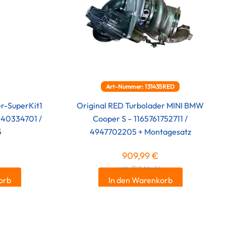
Art-Nummer: 131435RED
er-SuperKit1
Original RED Turbolader MINI BMW
240334701 /
Cooper S – 1165761752711 /
5
4947702205 + Montagesatz
909,99
€
.
inkl. 19 % MwSt.
orb
In den Warenkorb