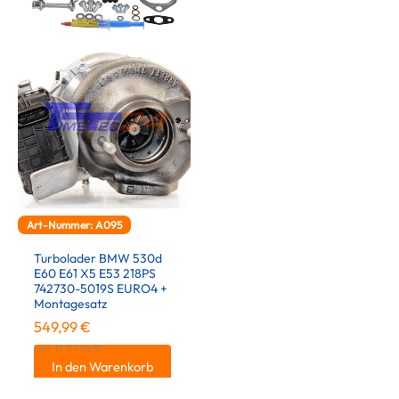
Art-Nummer: A095
Turbolader BMW 530d
E60 E61 X5 E53 218PS
742730-5019S EURO4 +
Montagesatz
549,99
€
inkl. 19 % MwSt.
In den Warenkorb