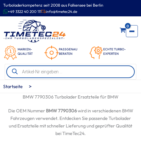
Zum
Turboladerkompetenz seit 2008 aus Falkensee bei Berlin
Inhalt
+49 3322 40 200 111
info@timetec24.de
springen
0
MARKEN-
PASSGENAU
ECHTE TURBO-
QUALITÄT
BERATEN
EXPERTEN
Products
search
>
Startseite
BMW 7790306 Turbolader Ersatzteile für BMW
Die OEM Nummer
BMW 7790306
wird in verschiedenen BMW
Fahrzeugen verwendet. Entdecken Sie passende Turbolader
und Ersatzteile mit schneller Lieferung und geprüfter Qualität
bei TimeTec24.