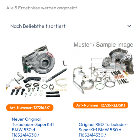
Nach
Alle 5 Ergebnisse werden angezeigt
Beliebtheit
sortiert
Art-Nummer: 127216REDSK1
Art-Nummer: 127216SK1
Neuer Original
Turbolader-SuperKit1
Original RED Turbolader-
BMW 530 d –
SuperKit1 BMW 530 d –
11652414330 /
11652414330 /