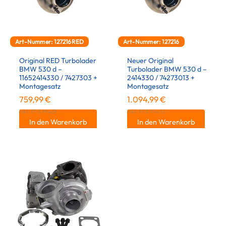
Art-Nummer: 127216RED
Art-Nummer: 127216
Original RED Turbolader
Neuer Original
BMW 530 d –
Turbolader BMW 530 d –
11652414330 / 7427303 +
2414330 / 74273013 +
Montagesatz
Montagesatz
759,99
€
1.094,99
€
inkl. 19 % MwSt.
inkl. 19 % MwSt.
In den Warenkorb
In den Warenkorb