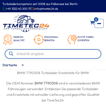
Zum
Turboladerkompetenz seit 2008 aus Falkensee bei Berlin
Inhalt
+49 3322 40 200 111
info@timetec24.de
springen
0
MARKEN-
PASSGENAU
ECHTE TURBO-
QUALITÄT
BERATEN
EXPERTEN
Products
search
>
Startseite
BMW 7790308 Turbolader Ersatzteile für BMW
Die OEM Nummer
BMW 7790308
wird in verschiedenen BMW
Fahrzeugen verwendet. Entdecken Sie passende Turbolader
und Ersatzteile mit schneller Lieferung und geprüfter Qualität
bei TimeTec24.