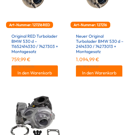
Art-Nummer: 127216RED
Art-Nummer: 127216
Original RED Turbolader
Neuer Original
BMW 530 d –
Turbolader BMW 530 d –
11652414330 / 7427303 +
2414330 / 74273013 +
Montagesatz
Montagesatz
759,99
€
1.094,99
€
inkl. 19 % MwSt.
inkl. 19 % MwSt.
In den Warenkorb
In den Warenkorb