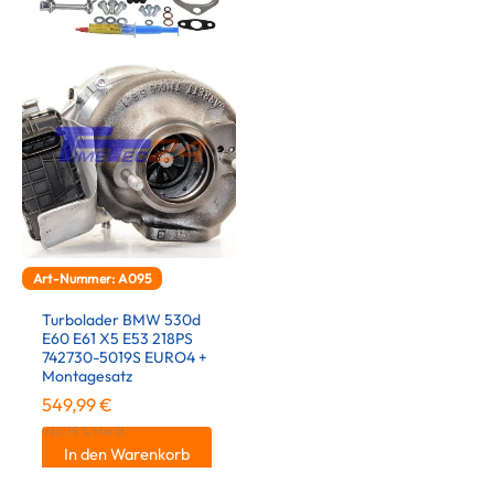
Art-Nummer: A095
Turbolader BMW 530d
E60 E61 X5 E53 218PS
742730-5019S EURO4 +
Montagesatz
549,99
€
inkl. 19 % MwSt.
In den Warenkorb