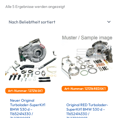
Nach
Alle 5 Ergebnisse werden angezeigt
Beliebtheit
sortiert
Art-Nummer: 127216REDSK1
Art-Nummer: 127216SK1
Neuer Original
Turbolader-SuperKit1
Original RED Turbolader-
BMW 530 d –
SuperKit1 BMW 530 d –
11652414330 /
11652414330 /