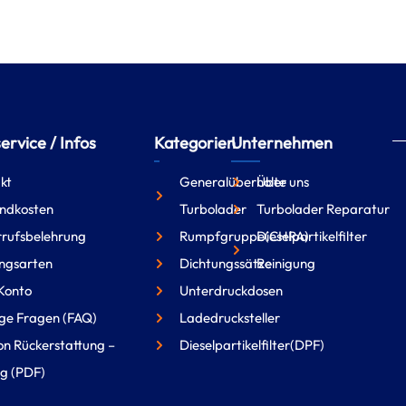
rvice / Infos
Kategorien
Unternehmen
kt
Generalüberholte
Über uns
ndkosten
Turbolader
Turbolader Reparatur
rufsbelehrung
Rumpfgruppe(CHRA)
Dieselpartikelfilter
ngsarten
Dichtungssätze
Reinigung
Konto
Unterdruckdosen
ge Fragen (FAQ)
Ladedrucksteller
on Rückerstattung –
Dieselpartikelfilter(DPF)
g (PDF)