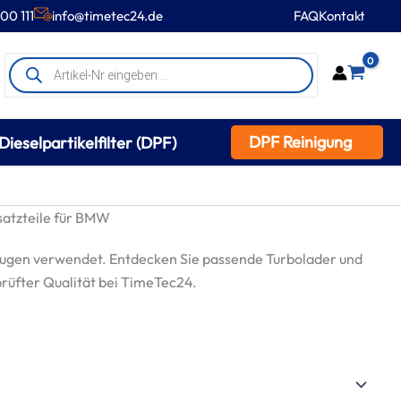
00 111
info@timetec24.de
FAQ
Kontakt
Products
0
search
DPF Reinigung
Dieselpartikelfilter (DPF)
atzteile für BMW
ugen verwendet. Entdecken Sie passende Turbolader und
prüfter Qualität bei TimeTec24.