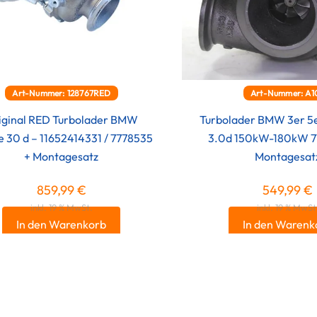
Art-Nummer: 128767RED
Art-Nummer: A1
iginal RED Turbolader BMW
Turbolader BMW 3er 5e
e 30 d – 11652414331 / 7778535
3.0d 150kW-180kW 77
+ Montagesatz
Montagesat
859,99
€
549,99
€
inkl. 19 % MwSt.
inkl. 19 % MwSt
In den Warenkorb
In den Warenk