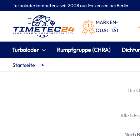
Zum
Turboladerkompetenz seit 2008 aus Falkensee bei Berlin
Inhalt
springen
MARKEN-
QUALITÄT
Turbolader
Rumpfgruppe (CHRA)
Dichtu
>
Startseite
Die 
Alle 5 E