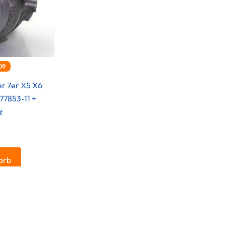
09
r 7er X5 X6
7853-11 +
z
.
orb