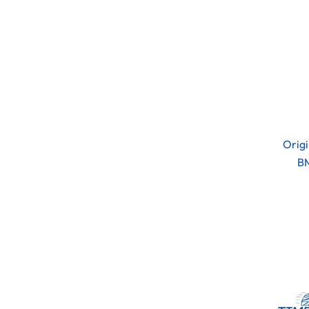
Origi
BM