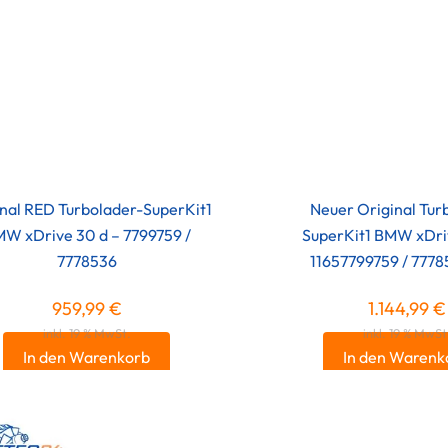
nal RED Turbolader-SuperKit1
Neuer Original Tur
W xDrive 30 d – 7799759 /
SuperKit1 BMW xDri
7778536
11657799759 / 777
959,99
€
1.144,99
€
inkl. 19 % MwSt.
inkl. 19 % MwSt
In den Warenkorb
In den Warenk