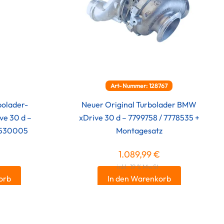
Art-Nummer: 128767
bolader-
Neuer Original Turbolader BMW
ve 30 d –
xDrive 30 d – 7799758 / 7778535 +
8530005
Montagesatz
1.089,99
€
.
inkl. 19 % MwSt.
orb
In den Warenkorb