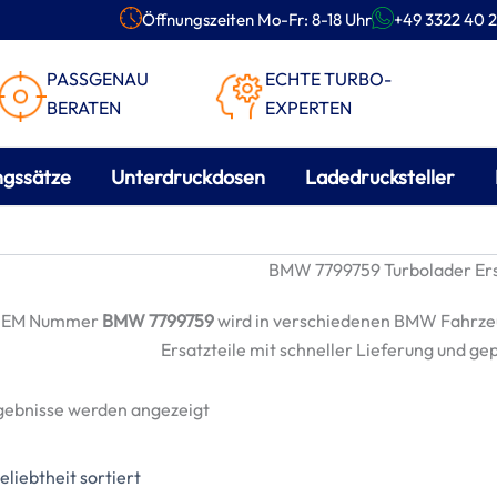
Öffnungszeiten Mo-Fr: 8-18 Uhr
+49 3322 40 2
PASSGENAU
ECHTE TURBO-
BERATEN
EXPERTEN
ngssätze
Unterdruckdosen
Ladedrucksteller
BMW 7799759 Turbolader Ers
OEM Nummer
BMW 7799759
wird in verschiedenen BMW Fahrze
Ersatzteile mit schneller Lieferung und ge
Nach
rgebnisse werden angezeigt
Beliebtheit
sortiert