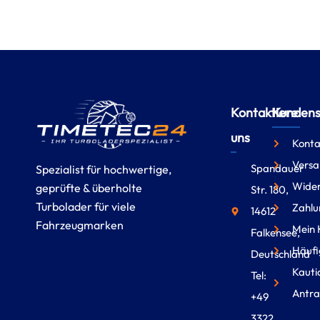
Kontaktiere
Kundense
uns
Konta
Versa
Spandauer
Spezialist für hochwertige,
Wider
geprüfte & überholte
Str. 180,
Turbolader für viele
Zahlu
14612
Fahrzeugmarken
Mein 
Falkensee,
Häufi
Deutschland
Kauti
Tel:
Antra
+49
3322