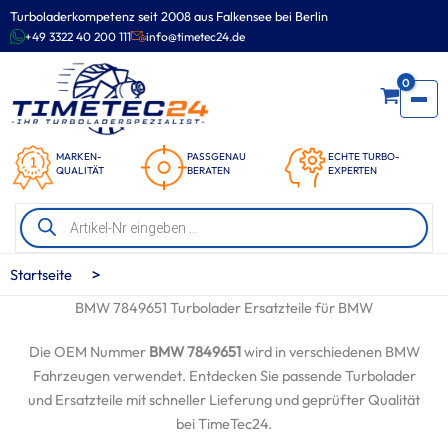
Zum
Turboladerkompetenz seit 2008 aus Falkensee bei Berlin
Inhalt
+49 3322 40 200 111
info@timetec24.de
springen
0
MARKEN-
PASSGENAU
ECHTE TURBO-
QUALITÄT
BERATEN
EXPERTEN
Products
search
>
Startseite
BMW 7849651 Turbolader Ersatzteile für BMW
Die OEM Nummer
BMW 7849651
wird in verschiedenen BMW
Fahrzeugen verwendet. Entdecken Sie passende Turbolader
und Ersatzteile mit schneller Lieferung und geprüfter Qualität
bei TimeTec24.