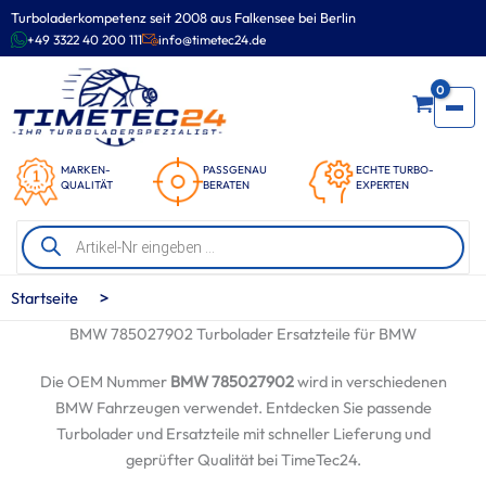
Zum
Turboladerkompetenz seit 2008 aus Falkensee bei Berlin
Inhalt
+49 3322 40 200 111
info@timetec24.de
springen
0
MARKEN-
PASSGENAU
ECHTE TURBO-
QUALITÄT
BERATEN
EXPERTEN
Products
search
>
Startseite
BMW 785027902 Turbolader Ersatzteile für BMW
Die OEM Nummer
BMW 785027902
wird in verschiedenen
BMW Fahrzeugen verwendet. Entdecken Sie passende
Turbolader und Ersatzteile mit schneller Lieferung und
geprüfter Qualität bei TimeTec24.