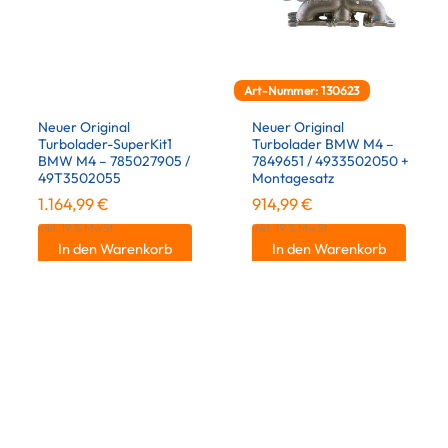
Art-Nummer: 130623
Neuer Original
Neuer Original
Turbolader-SuperKit1
Turbolader BMW M4 –
BMW M4 – 785027905 /
7849651 / 4933502050 +
49T3502055
Montagesatz
1.164,99
€
914,99
€
inkl. 19 % MwSt.
inkl. 19 % MwSt.
In den Warenkorb
In den Warenkorb