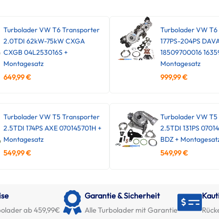
Turbolader VW T6 Transporter
Turbolader VW T6
2.0TDI 62kW-75kW CXGA
177PS-204PS DAV
CXGB 04L253016S +
18509700016 1635
Montagesatz
Montagesatz
649,99
€
999,99
€
Turbolader VW T5 Transporter
Turbolader VW T5 
2.5TDI 174PS AXE 070145701H +
2.5TDI 131PS 0701
Montagesatz
BDZ + Montagesat
549,99
€
549,99
€
ise
Garantie & Sicherheit
Kaut
olader ab 459,99€
Alle Turbolader mit Garantie
Rück