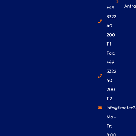
Antra
+49
3322
40
200
111
Fax:
+49
3322
40
200
112
info@timetec2
Mo -
Fr:
8:00