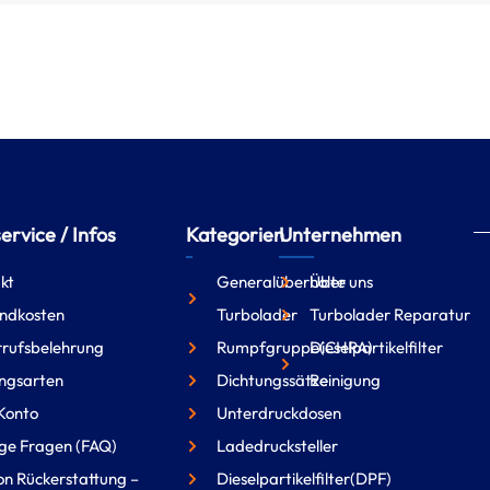
rvice / Infos
Kategorien
Unternehmen
kt
Generalüberholte
Über uns
ndkosten
Turbolader
Turbolader Reparatur
rufsbelehrung
Rumpfgruppe(CHRA)
Dieselpartikelfilter
ngsarten
Dichtungssätze
Reinigung
Konto
Unterdruckdosen
ge Fragen (FAQ)
Ladedrucksteller
on Rückerstattung –
Dieselpartikelfilter(DPF)