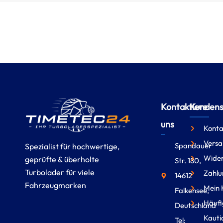
Kontaktiere
Kundense
uns
Konta
Versa
Spandauer
Spezialist für hochwertige,
Wider
geprüfte & überholte
Str. 180,
Turbolader für viele
Zahlu
14612
Fahrzeugmarken
Mein 
Falkensee,
Häufi
Deutschland
Kauti
Tel: