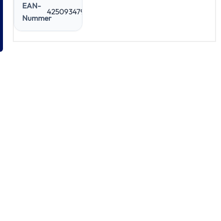
EAN-
4250934798252
Nummer