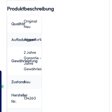
Produktbeschreibung
Original
Qualität
Neu
Abgasturbolader
Aufladungsart
2 Jahre
Garantie - 5
Gewährleistung
Jahre
Gewährleistung
Neu
Zustand
ER
Hersteller
134260
Nr.