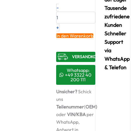
Neuer
-
Tausende
Original
zufriedene
Turbolader
SAME
Kunden
+
–
Schneller
002163184
In den Warenkorb
/
Support
53039900848
via
Menge
VERSANDKOSTENFREI​
WhatsApp
& Telefon
Whatsapp:
+49 3322 40
200 111
Unsicher?
Schick
uns
Teilenummer
(
OEM)
oder
VIN/KBA
per
WhatsApp,
Antwort in