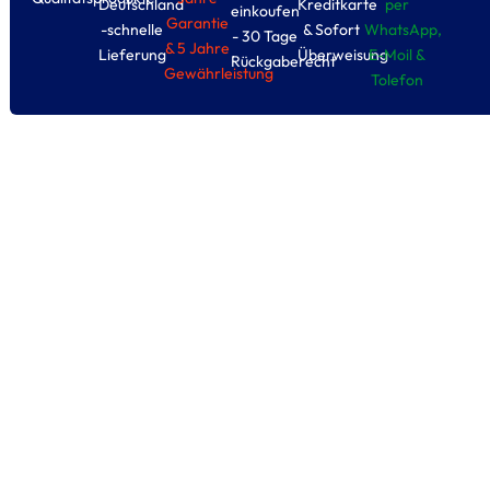
Deutschland
Kreditkarte
per
einkoufen
Garantie
-schnelle
& Sofort
WhatsApp,
- 30 Tage
& 5 Jahre
Lieferung
Überweisung
E-Moil &
Rückgaberecht
Gewährleistung
Tolefon