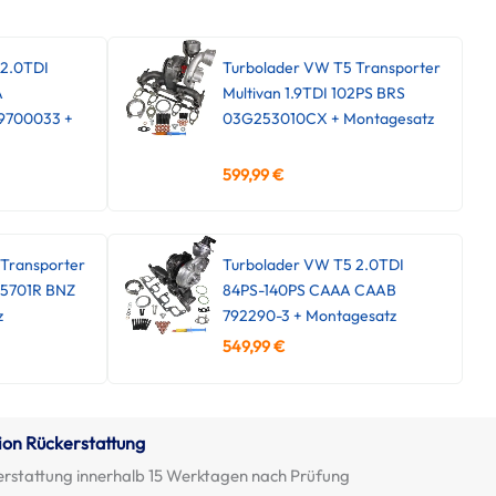
 2.0TDI
Turbolader VW T5 Transporter
A
Multivan 1.9TDI 102PS BRS
9700033 +
03G253010CX + Montagesatz
599,99
€
Transporter
Turbolader VW T5 2.0TDI
45701R BNZ
84PS-140PS CAAA CAAB
z
792290-3 + Montagesatz
549,99
€
ion Rückerstattung
erstattung innerhalb 15 Werktagen nach Prüfung