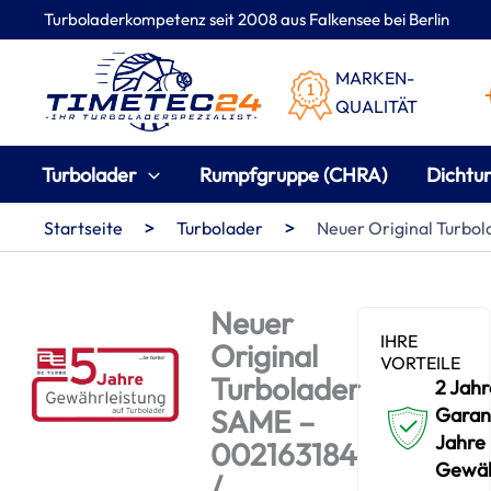
Zum
Turboladerkompetenz seit 2008 aus Falkensee bei Berlin
Inhalt
springen
MARKEN-
QUALITÄT
Turbolader
Rumpfgruppe (CHRA)
Dichtu
>
>
Startseite
Turbolader
Neuer Original Turb
Neuer
IHRE
Original
VORTEILE
Turbolader
2 Jahr
SAME –
Garant
Jahre
002163184
Gewäh
/