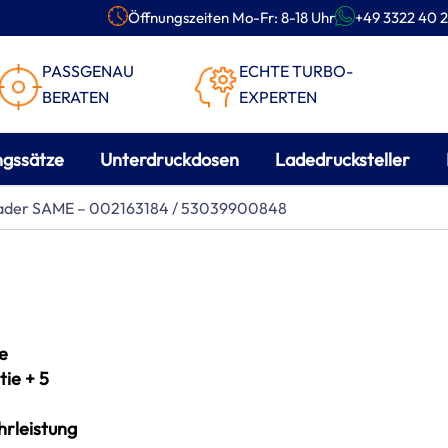
Öffnungszeiten Mo-Fr: 8-18 Uhr
+49 3322 40 2
PASSGENAU
ECHTE TURBO-
BERATEN
EXPERTEN
ngssätze
Unterdruckdosen
Ladedrucksteller
olader SAME – 002163184 / 53039900848
e
ie + 5
rleistung