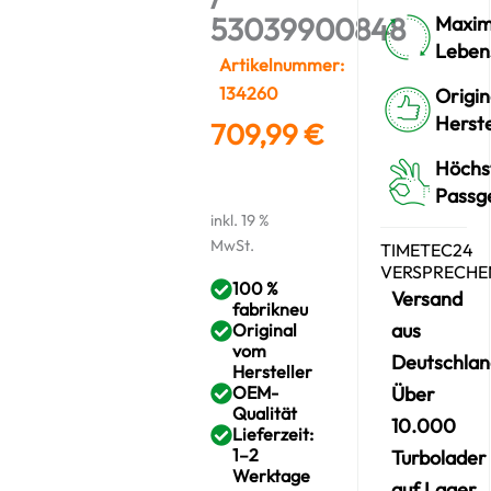
53039900848
Maxim
Leben
Artikelnummer:
134260
Origin
Herste
709,99
€
Höchs
Passg
inkl. 19 %
MwSt.
TIMETEC24
VERSPRECHE
100 %
Versand
fabrikneu
aus
Original
vom
Deutschlan
Hersteller
OEM-
Über
Qualität
10.000
Lieferzeit:
1–2
Turbolader
Werktage
auf Lager