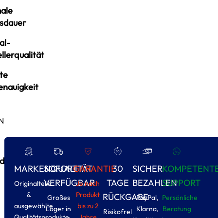
ale
sdauer
al-
llerqualität
te
enauigkeit
N
d
MARKENQUALITÄT
SOFORT
GARANTIE
30
SICHER
KOMPETENT
VERFÜGBAR
TAGE
BEZAHLEN
SUPPORT
Originalteile
Je nach
&
Produkt
RÜCKGABE
Großes
PayPal,
Persönliche
ausgewählte
bis zu 2
Loger in
Klarna,
Beratung
Risikofrel
Qualitätsprodukte
Jahre