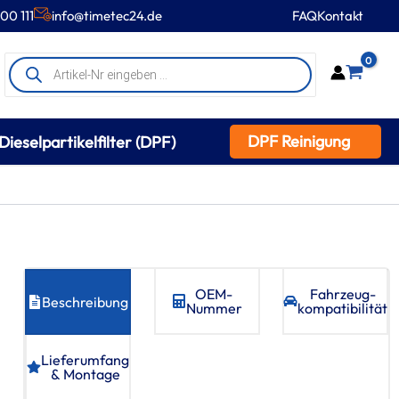
00 111
info@timetec24.de
FAQ
Kontakt
Products
0
search
DPF Reinigung
Dieselpartikelfilter (DPF)
OEM-
Fahrzeug­
Beschreibung
Nummer
kompatibilität
Lieferumfang
& Montage