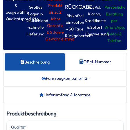
&
Produkt
RÜCKGABE
Großes
PayPal,
Persönliche
ausgewählte
bis zu 2
Loger in
Klarna,
Beratung
Risikofrel
Qualitätsprodukte
Jahre
Deutschland
Kreditkarte
per
einkoufen
Garantie
-schnelle
& Sofort
WhatsApp,
- 30 Tage
& 5 Jahre
Lieferung
Überweisung
E-Moil &
Rückgaberecht
Gewährleistung
Tolefon
OEM-Nummer
Beschreibung
Fahrzeug­kompatibilität
Lieferumfang & Montage
Produktbeschreibung
Qualität