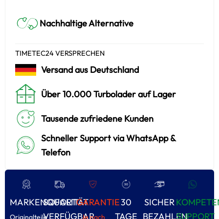
Nachhaltige Alternative
TIMETEC24 VERSPRECHEN
Versand aus Deutschland
Über 10.000 Turbolader auf Lager
Tausende zufriedene Kunden
Schneller Support via WhatsApp &
Telefon
MARKENQUALITÄT
SOFORT
GARANTIE
30
SICHER
KOMPETE
VERFÜGBAR
TAGE
BEZAHLEN
SUPPORT
Originalteile
Je nach