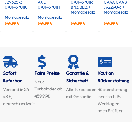
729325-3
AXE
070145701R
CAAA CAAB
070145701K
070145701H
BNZ BDZ +
792290-3 +
+
+
Montagesatz
Montagesatz
Montagesatz
Montagesatz
549,99
€
549,99
€
549,99
€
549,99
€
Sofort
Faire Preise
Garantie &
Kaution
lieferbar
Sicherheit
Rückerstattung
Neue
Turbolader ab
Versand in 24–
Alle Turbolader
Rückerstattung
459,99€
48 h,
mit Garantie
innerhalb 15
deutschlandweit
Werktagen
nach Prüfung