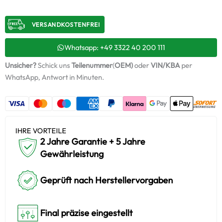
–
9677052780
VERSANDKOSTENFREI​
/
7832483
+
Whatsapp: +49 3322 40 200 111
Montagesatz
Unsicher?
Schick uns
Teilenummer
(
OEM)
oder
VIN/KBA
per
Menge
WhatsApp, Antwort in Minuten.
IHRE VORTEILE
2 Jahre Garantie + 5 Jahre
Gewährleistung
Geprüft nach Herstellervorgaben
Final präzise eingestellt