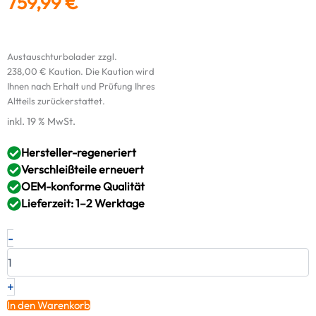
759,99
€
Austauschturbolader zzgl.
238,00
€
Kaution. Die Kaution wird
Ihnen nach Erhalt und Prüfung Ihres
Altteils zurückerstattet.
inkl. 19 % MwSt.
Hersteller-regeneriert
Verschleißteile erneuert
OEM-konforme Qualität
Lieferzeit: 1–2 Werktage
Original
-
RED
Turbolader
CITROËN
PEUGEOT
+
2.0
In den Warenkorb
HDi