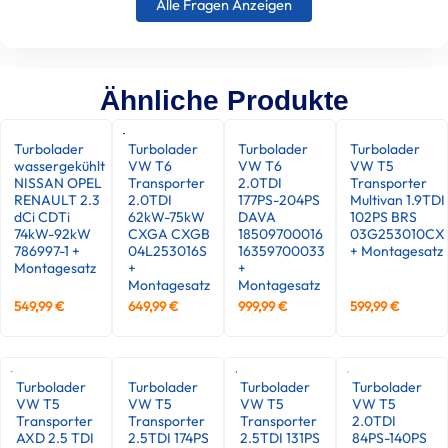
Alle Fragen Anzeigen
Ähnliche Produkte
Turbolader
Turbolader
Turbolader
Turbolader
wassergekühlt
VW T6
VW T6
VW T5
NISSAN OPEL
Transporter
2.0TDI
Transporter
RENAULT 2.3
2.0TDI
177PS-204PS
Multivan 1.9TDI
dCi CDTi
62kW-75kW
DAVA
102PS BRS
74kW-92kW
CXGA CXGB
18509700016
03G253010CX
786997-1 +
04L253016S
16359700033
+ Montagesatz
Montagesatz
+
+
Montagesatz
Montagesatz
549,99
€
649,99
€
999,99
€
599,99
€
Turbolader
Turbolader
Turbolader
Turbolader
VW T5
VW T5
VW T5
VW T5
Transporter
Transporter
Transporter
2.0TDI
AXD 2.5 TDI
2.5TDI 174PS
2.5TDI 131PS
84PS-140PS