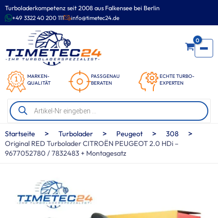
Zum
Turboladerkompetenz seit 2008 aus Falkensee bei Berlin
Inhalt
+49 3322 40 200 111
info@timetec24.de
springen
0
MARKEN-
PASSGENAU
ECHTE TURBO-
QUALITÄT
BERATEN
EXPERTEN
Products
search
>
>
>
>
Startseite
Turbolader
Peugeot
308
Original RED Turbolader CITROËN PEUGEOT 2.0 HDi –
9677052780 / 7832483 + Montagesatz