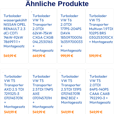
Ähnliche Produkte
Turbolader
Turbolader
Turbolader
Turbolader
wassergekühlt
VW T6
VW T6
VW T5
NISSAN OPEL
Transporter
2.0TDI
Transporter
RENAULT 2.3
2.0TDI
177PS-204PS
Multivan 1.9TDI
dCi CDTi
62kW-75kW
DAVA
102PS BRS
74kW-92kW
CXGA CXGB
18509700016
03G253010CX
786997-1 +
04L253016S
16359700033
+ Montagesatz
Montagesatz
+
+
Montagesatz
Montagesatz
549,99
€
649,99
€
999,99
€
599,99
€
Turbolader
Turbolader
Turbolader
Turbolader
VW T5
VW T5
VW T5
VW T5
Transporter
Transporter
Transporter
2.0TDI
AXD 2.5 TDI
2.5TDI 174PS
2.5TDI 131PS
84PS-140PS
729325-3
AXE
070145701R
CAAA CAAB
070145701K
070145701H
BNZ BDZ +
792290-3 +
+
+
Montagesatz
Montagesatz
Montagesatz
Montagesatz
549,99
€
549,99
€
549,99
€
549,99
€