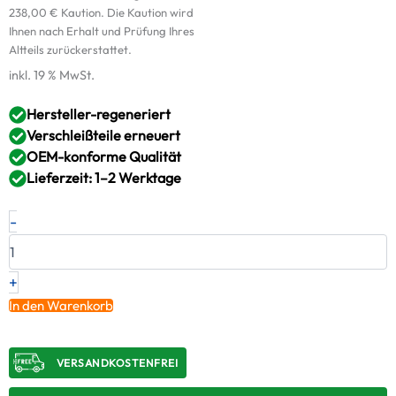
238,00
€
Kaution. Die Kaution wird
Ihnen nach Erhalt und Prüfung Ihres
Altteils zurückerstattet.
inkl. 19 % MwSt.
Hersteller-regeneriert
Verschleißteile erneuert
OEM-konforme Qualität
Lieferzeit: 1–2 Werktage
Original
-
RED
Turbolader-
Kit1
VW
+
AUDI
In den Warenkorb
1.9
TDI
–
VERSANDKOSTENFREI​
038253016HV505
/