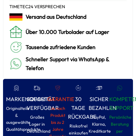
TIMETEC24 VERSPRECHEN
Versand aus Deutschland
Über 10.000 Turbolader auf Lager
Tausende zufriedene Kunden
Schneller Support via WhatsApp &
Telefon
MARKENQUALITÄT
SOFORT
GARANTIE
30
SICHER
KOMPETE
VERFÜGBAR
TAGE
BEZAHLEN
SUPPORT
Originalteile
Je nach
&
Produkt
RÜCKGABE
Großes
PayPal,
Persönliche
ausgewählte
bis zu 2
Loger in
Klarna,
Beratung
Risikofrel
Qualitätsprodukte
Jahre
Deutschland
Kreditkarte
per
einkoufen