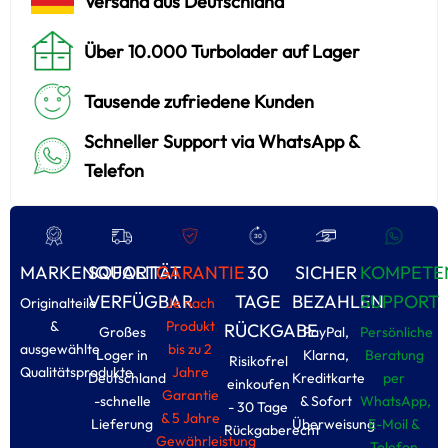
Versand aus Deutschland
Über 10.000 Turbolader auf Lager
Tausende zufriedene Kunden
Schneller Support via WhatsApp &
Telefon
MARKENQUALITÄT
SOFORT
GARANTIE
30
SICHER
KOMPETE
VERFÜGBAR
TAGE
BEZAHLEN
SUPPORT
Originalteile
Je nach
&
Produkt
RÜCKGABE
Großes
PayPal,
Persönliche
ausgewählte
bis zu 2
Loger in
Klarna,
Beratung
Risikofrel
Qualitätsprodukte
Jahre
Deutschland
Kreditkarte
per
einkoufen
Garantie
-schnelle
& Sofort
WhatsApp,
- 30 Tage
& 5 Jahre
Lieferung
Überweisung
E-Moil &
Rückgaberecht
Gewährleistung
Tolefon