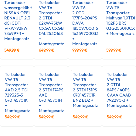
Turbolader
Turbolader
Turbolader
Turbolader
wassergekühlt
VW T6
VW T6
VW T5
NISSAN OPEL
Transporter
2.0TDI
Transporter
RENAULT 2.3
2.0TDI
177PS-204PS
Multivan 1.9TDI
dCi CDTi
62kW-75kW
DAVA
102PS BRS
74kW-92kW
CXGA CXGB
18509700016
03G253010CX
786997-1 +
04L253016S
16359700033
+ Montagesatz
Montagesatz
+
+
Montagesatz
Montagesatz
549,99
€
649,99
€
999,99
€
599,99
€
Turbolader
Turbolader
Turbolader
Turbolader
VW T5
VW T5
VW T5
VW T5
Transporter
Transporter
Transporter
2.0TDI
AXD 2.5 TDI
2.5TDI 174PS
2.5TDI 131PS
84PS-140PS
729325-3
AXE
070145701R
CAAA CAAB
070145701K
070145701H
BNZ BDZ +
792290-3 +
+
+
Montagesatz
Montagesatz
Montagesatz
Montagesatz
549,99
€
549,99
€
549,99
€
549,99
€