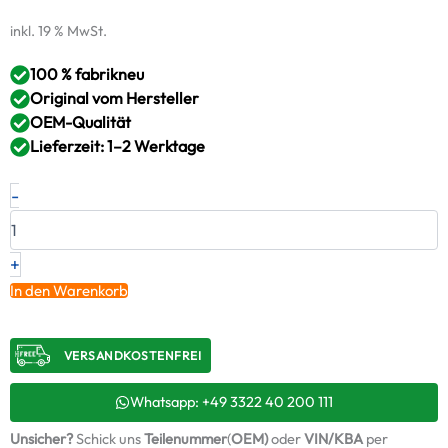
inkl. 19 % MwSt.
100 % fabrikneu
Original vom Hersteller
OEM-Qualität
Lieferzeit: 1–2 Werktage
Neuer
-
Original
Turbolader
SKODA
SEAT
+
1.9
In den Warenkorb
TDI
–
03G253014DU
VERSANDKOSTENFREI​
/
54399880068
+
Whatsapp: +49 3322 40 200 111
Montagesatz
Unsicher?
Schick uns
Teilenummer
(
OEM)
oder
VIN/KBA
per
Menge