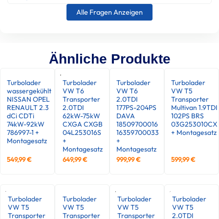
Alle Fragen Anzeigen
Ähnliche Produkte
Turbolader
Turbolader
Turbolader
Turbolader
wassergekühlt
VW T6
VW T6
VW T5
NISSAN OPEL
Transporter
2.0TDI
Transporter
RENAULT 2.3
2.0TDI
177PS-204PS
Multivan 1.9TDI
dCi CDTi
62kW-75kW
DAVA
102PS BRS
74kW-92kW
CXGA CXGB
18509700016
03G253010CX
786997-1 +
04L253016S
16359700033
+ Montagesatz
Montagesatz
+
+
Montagesatz
Montagesatz
549,99
€
649,99
€
999,99
€
599,99
€
Turbolader
Turbolader
Turbolader
Turbolader
VW T5
VW T5
VW T5
VW T5
Transporter
Transporter
Transporter
2.0TDI