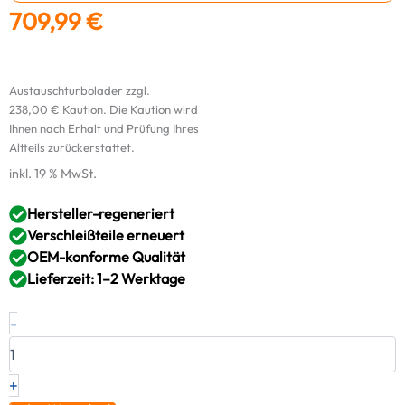
709,99
€
Austauschturbolader zzgl.
238,00
€
Kaution. Die Kaution wird
Ihnen nach Erhalt und Prüfung Ihres
Altteils zurückerstattet.
inkl. 19 % MwSt.
Hersteller-regeneriert
Verschleißteile erneuert
OEM-konforme Qualität
Lieferzeit: 1–2 Werktage
Original
-
RED
Turbolader
SKODA
SEAT
+
1.9