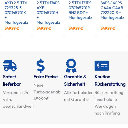
AXD 2.5 TDI
2.5TDI 174PS
2.5TDI 131PS
84PS-140PS
729325-3
AXE
070145701R
CAAA CAAB
070145701K
070145701H
BNZ BDZ +
792290-3 +
+
+
Montagesatz
Montagesatz
Montagesatz
Montagesatz
549,99
€
549,99
€
549,99
€
549,99
€
Sofort
Faire Preise
Garantie &
Kaution
lieferbar
Sicherheit
Rückerstattung
Neue
Turbolader ab
Versand in 24–
Alle Turbolader
Rückerstattung
459,99€
48 h,
mit Garantie
innerhalb 15
deutschlandweit
Werktagen
nach Prüfung