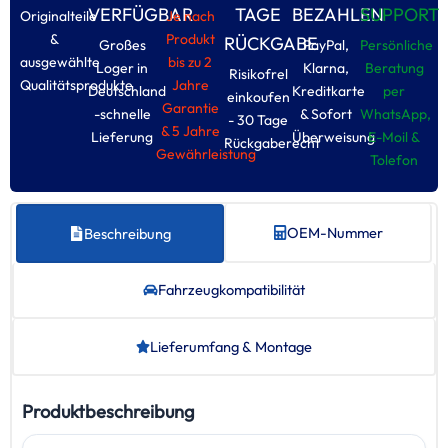
VERFÜGBAR
TAGE
BEZAHLEN
SUPPORT
Originalteile
Je nach
&
Produkt
RÜCKGABE
Großes
PayPal,
Persönliche
ausgewählte
bis zu 2
Loger in
Klarna,
Beratung
Risikofrel
Qualitätsprodukte
Jahre
Deutschland
Kreditkarte
per
einkoufen
Garantie
-schnelle
& Sofort
WhatsApp,
- 30 Tage
& 5 Jahre
Lieferung
Überweisung
E-Moil &
Rückgaberecht
Gewährleistung
Tolefon
OEM-Nummer
Beschreibung
Fahrzeug­kompatibilität
Lieferumfang & Montage
Produktbeschreibung