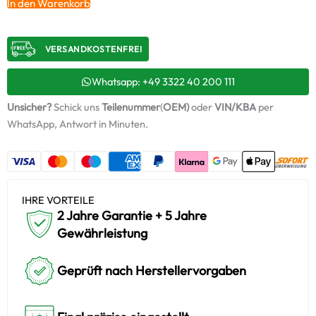
In den Warenkorb
TDI
–
03G253014DU
VERSANDKOSTENFREI​
/
54399900068
+
Whatsapp: +49 3322 40 200 111
Montagesatz
Unsicher?
Schick uns
Teilenummer
(
OEM)
oder
VIN/KBA
per
Menge
WhatsApp, Antwort in Minuten.
IHRE VORTEILE
2 Jahre Garantie + 5 Jahre
Gewährleistung
Geprüft nach Herstellervorgaben