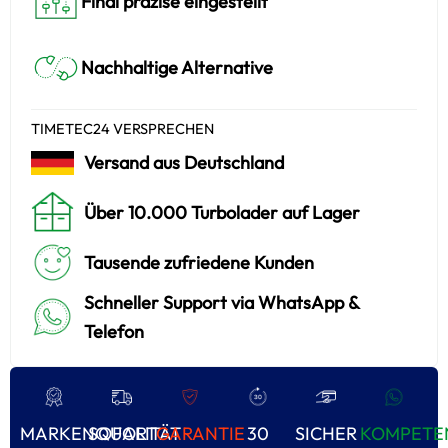
Final präzise eingestellt
Nachhaltige Alternative
TIMETEC24 VERSPRECHEN
Versand aus Deutschland
Über 10.000 Turbolader auf Lager
Tausende zufriedene Kunden
Schneller Support via WhatsApp &
Telefon
MARKENQUALITÄT
SOFORT
GARANTIE
30
SICHER
KOMPETE