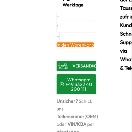
Werktage
Taus
Neuer
-
zufr
Original
Kund
Turbolader-
Kit1
Schn
+
VW
Supp
AUDI
In den Warenkorb
2.0
via
TDI
Wha
16V
VERSANDKOSTENFREI​
–
& Te
03G253014H
/
Whatsapp:
7249309
+49 3322 40
200 111
Menge
Unsicher?
Schick
uns
Teilenummer
(
OEM)
oder
VIN/KBA
per
WhatsApp,