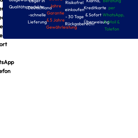
Loger in
Klarna,
Beratung
Risikofrel
Jahre
Qualitätsprodukte
ende
Deutschland
Kreditkarte
per
einkoufen
Garantie
-schnelle
& Sofort
WhatsApp,
iedene
- 30 Tage
& 5 Jahre
Lieferung
Überweisung
E-Moil &
Rückgaberecht
en
Gewährleistung
Tolefon
eller
ort
tsApp
lefon