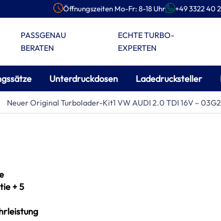
Öffnungszeiten Mo-Fr: 8-18 Uhr
+49 3322 40 2
PASSGENAU
ECHTE TURBO-
BERATEN
EXPERTEN
ngssätze
Unterdruckdosen
Ladedrucksteller
Neuer Original Turbolader-Kit1 VW AUDI 2.0 TDI 16V – 03
e
ie + 5
rleistung