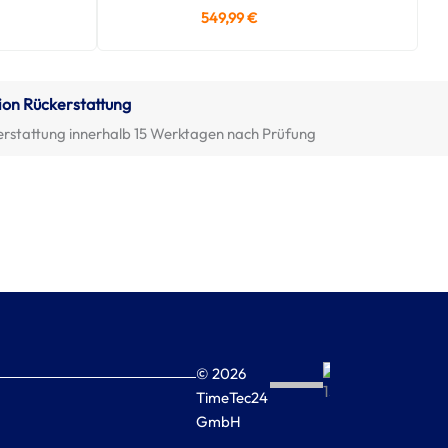
549,99
€
ion Rückerstattung
erstattung innerhalb 15 Werktagen nach Prüfung
© 2026
TimeTec24
GmbH