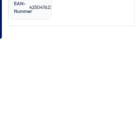
EAN-
4250476233280
Nummer