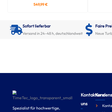
549,99
€
Sofort lieferbar
Faire Pre
Versand in 24–48 h, deutschlandweit
Neue Turb
Kontaktiere
Kundense
uns
Konta
Spezialist für hochwertige,