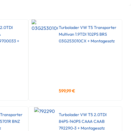
 2.0TDI
Turbolader VW T5 Transporter
A
Multivan 1.9TDI 102PS BRS
9700033 +
03G253010CX + Montagesatz
599,99
€
Transporter
Turbolader VW T5 2.0TDI
45701R BNZ
84PS-140PS CAAA CAAB
z
792290-3 + Montagesatz