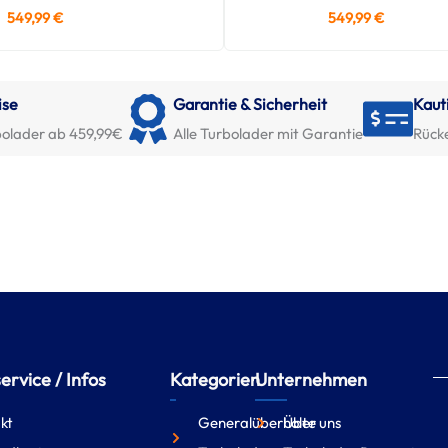
549,99
€
549,99
€
ise
Garantie & Sicherheit
Kaut
olader ab 459,99€
Alle Turbolader mit Garantie
Rück
rvice / Infos
Kategorien
Unternehmen
kt
Generalüberholte
Über uns