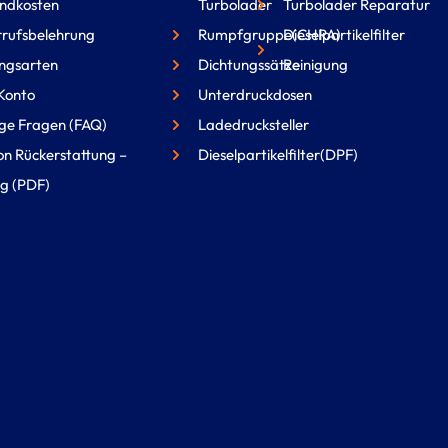
ndkosten
Turbolader
Turbolader Reparatur
rufsbelehrung
Rumpfgruppe(CHRA)
Dieselpartikelfilter
ngsarten
Dichtungssätze
Reinigung
Konto
Unterdruckdosen
ge Fragen (FAQ)
Ladedrucksteller
on Rückerstattung –
Dieselpartikelfilter(DPF)
g (PDF)