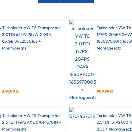
Turbolader VW T6 Transporter
Turbolader VW T6
2.0TDI 62kW-75kW CXGA
177PS-204PS DAV
CXGB 04L253016S +
18509700016 1635
Montagesatz
Montagesatz
649,99
€
999,99
€
Turbolader VW T5 Transporter
Turbolader VW T5 
2.5TDI 174PS AXE 070145701H +
2.5TDI 131PS 0701
Montagesatz
BDZ + Montagesat