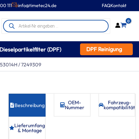
00 111
info@timetec24.de
FAQ
Kontakt
Products
0
search
DPF Reinigung
Dieselpartikelfilter (DPF)
G253014H / 7249309
OEM-
Fahrzeug­
Beschreibung
Nummer
kompatibilität
Lieferumfang
& Montage