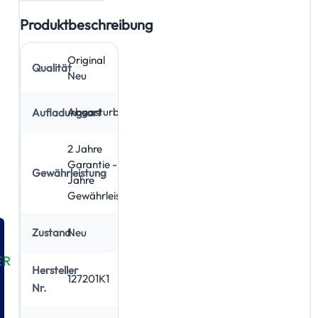
Produktbeschreibung
Original
Qualität
Neu
Abgasturbolader
Aufladungsart
2 Jahre
Garantie - 5
Gewährleistung
Jahre
Gewährleistung
Neu
Zustand
ER
Hersteller
127201K1
Nr.