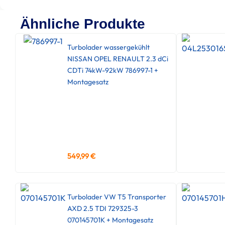
Ähnliche Produkte
Turbolader wassergekühlt
NISSAN OPEL RENAULT 2.3 dCi
CDTi 74kW-92kW 786997-1 +
Montagesatz
549,99
€
Turbolader VW T5 Transporter
AXD 2.5 TDI 729325-3
070145701K + Montagesatz