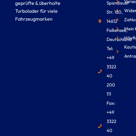
Versa
geprüfte & überholte
Spandauer
Wider
Turbolader für viele
Str. 180,
Fahrzeugmarken
Zahlu
14612
Mein 
Falkensee,
Häufi
Deutschland
Kauti
Tel:
Antra
+49
3322
40
200
111
Fax:
+49
3322
40