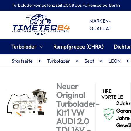
Zum
Turboladerkompetenz seit 2008 aus Falkensee bei Berlin
Inhalt
springen
MARKEN-
QUALITÄT
Turbolader
Rumpfgruppe (CHRA)
Dichtu
>
>
>
>
Startseite
Turbolader
Seat
LEON
Neuer
IHRE
Original
VORTEILE
Turbolader-
2 Jahr
Kit1 VW
Garant
Jahre
AUDI 2.0
Gewäh
TDI 16V –