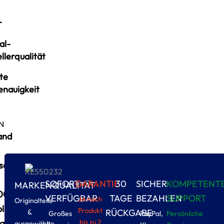
r
al-
llerqualität
te
enauigkeit
N
and
schland
SOFORT
GARANTIE
30
SICHER
KOMPETENT
MARKENQUALITÄT
00
VERFÜGBAR
TAGE
BEZAHLEN
SUPPORT
Je nach
Originalteile
olader
Produkt
RÜCKGABE
&
Großes
PayPal,
Persönliche
Lager
bis zu 2
ausgewählte