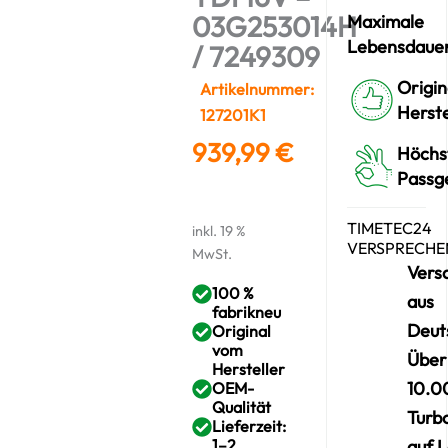
03G253014H
Maximale
Lebensdaue
/ 7249309
Origin
Artikelnummer:
Herste
127201K1
939,99
€
Höchs
Passg
TIMETEC24
inkl. 19 %
VERSPRECHE
MwSt.
Vers
100 %
aus
fabrikneu
Deut
Original
vom
Über
Hersteller
10.0
OEM-
Qualität
Turb
Lieferzeit:
1–2
auf 