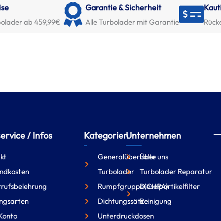
ise
Garantie & Sicherheit
Kaut
olader ab 459,99€
Alle Turbolader mit Garantie
Rück
rvice / Infos
Kategorien
Unternehmen
kt
Generalüberholte
Über uns
ndkosten
Turbolader
Turbolader Reparatur
rufsbelehrung
Rumpfgruppe(CHRA)
Dieselpartikelfilter
ngsarten
Dichtungssätze
Reinigung
Konto
Unterdruckdosen