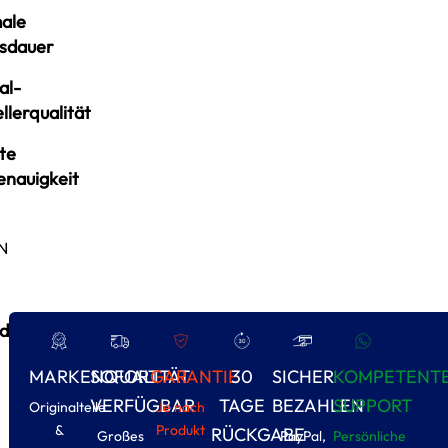
ale
sdauer
al-
llerqualität
te
enauigkeit
N
d
MARKENQUALITÄT
SOFORT
GARANTIE
30
SICHER
KOMPETENT
VERFÜGBAR
TAGE
BEZAHLEN
SUPPORT
Originalteile
Je nach
&
Produkt
RÜCKGABE
Großes
PayPal,
Persönliche