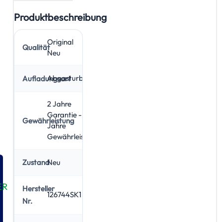
Produktbeschreibung
Original
Qualität
Neu
Abgasturbolader
Aufladungsart
2 Jahre
Garantie - 5
Gewährleistung
Jahre
Gewährleistung
Neu
Zustand
ER
Hersteller
126744SK1
Nr.