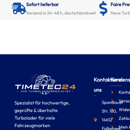
Sofort lieferbar
Faire Pre
Versand in 24–48 h, deutschlandweit
Neue Turb
Kontaktiere
Kundense
uns
Konta
Versa
Spandauer
Spezialist für hochwertige,
Wider
geprüfte & überholte
Str. 180,
Turbolader für viele
Zahlu
14612
Fahrzeugmarken
Mein 
Falkensee,