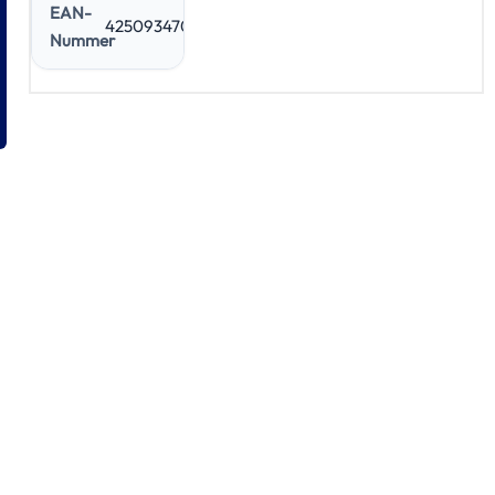
EAN-
4250934705069
Nummer