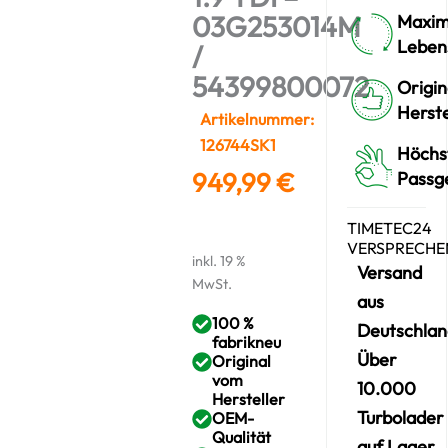
03G253014M
Maxim
Leben
/
54399800072
Origin
Herste
Artikelnummer:
126744SK1
Höchs
949,99
€
Passg
TIMETEC24
VERSPRECHE
inkl. 19 %
Versand
MwSt.
aus
100 %
Deutschlan
fabrikneu
Über
Original
vom
10.000
Hersteller
Turbolader
OEM-
Qualität
auf Lager