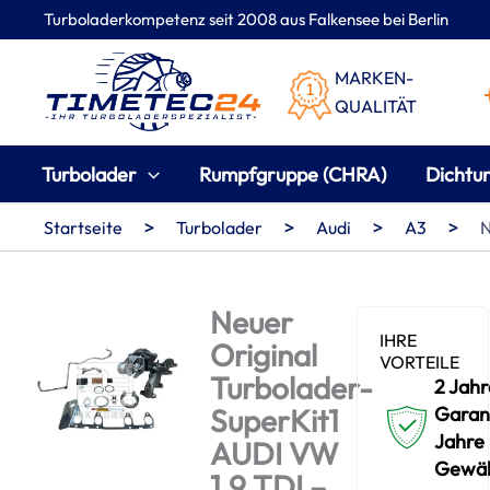
Zum
Turboladerkompetenz seit 2008 aus Falkensee bei Berlin
Inhalt
springen
MARKEN-
QUALITÄT
Turbolader
Rumpfgruppe (CHRA)
Dichtu
>
>
>
>
Startseite
Turbolader
Audi
A3
N
Neuer
IHRE
Original
VORTEILE
Turbolader-
2 Jahr
SuperKit1
Garant
Jahre
AUDI VW
Gewäh
1.9 TDI –