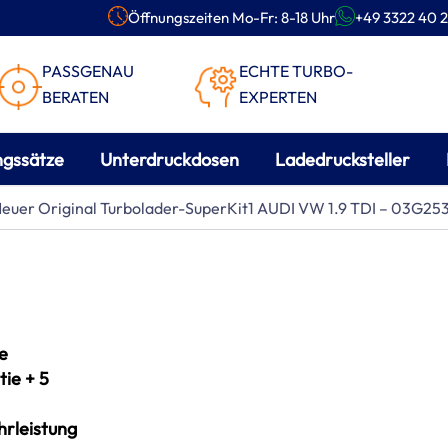
Öffnungszeiten Mo-Fr: 8-18 Uhr
+49 3322 40 2
PASSGENAU
ECHTE TURBO-
BERATEN
EXPERTEN
ngssätze
Unterdruckdosen
Ladedrucksteller
euer Original Turbolader-SuperKit1 AUDI VW 1.9 TDI – 03G
e
ie + 5
rleistung