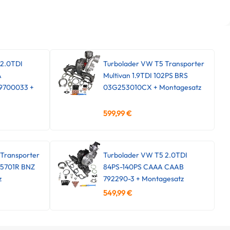
 2.0TDI
Turbolader VW T5 Transporter
A
Multivan 1.9TDI 102PS BRS
9700033 +
03G253010CX + Montagesatz
599,99
€
Transporter
Turbolader VW T5 2.0TDI
45701R BNZ
84PS-140PS CAAA CAAB
z
792290-3 + Montagesatz
549,99
€