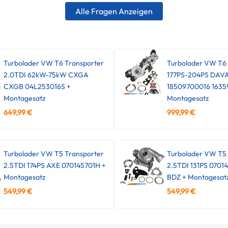
Alle Fragen Anzeigen
Turbolader VW T6 Transporter
Turbolader VW T6
2.0TDI 62kW-75kW CXGA
177PS-204PS DAV
CXGB 04L253016S +
18509700016 1635
Montagesatz
Montagesatz
649,99
€
999,99
€
Turbolader VW T5 Transporter
Turbolader VW T5 
2.5TDI 174PS AXE 070145701H +
2.5TDI 131PS 0701
Montagesatz
BDZ + Montagesat
549,99
€
549,99
€