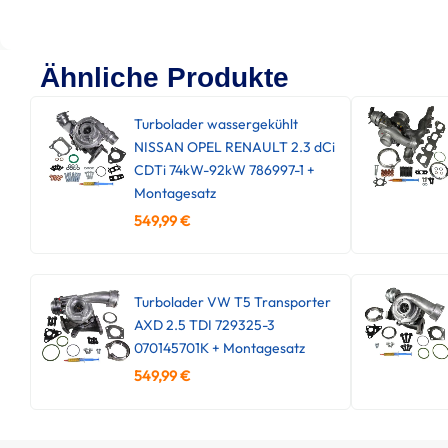
Ähnliche Produkte
Turbolader wassergekühlt
NISSAN OPEL RENAULT 2.3 dCi
CDTi 74kW-92kW 786997-1 +
Montagesatz
549,99
€
Turbolader VW T5 Transporter
AXD 2.5 TDI 729325-3
070145701K + Montagesatz
549,99
€