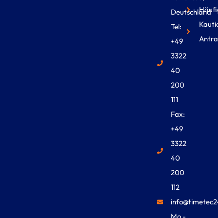
Häufi
Deutschland
Kauti
Tel:
Antra
+49
3322
40
200
111
Fax:
+49
3322
40
200
112
info@timetec2
Mo -