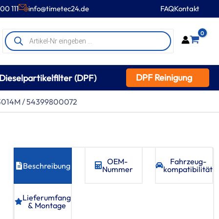
00 111
info@timetec24.de
FAQ
Kontakt
Products
0
search
DPF Reinigung
Dieselpartikelfilter (DPF)
253014M / 54399800072
OEM-
Fahrzeug­
Beschreibung
Nummer
kompatibilität
Lieferumfang
& Montage