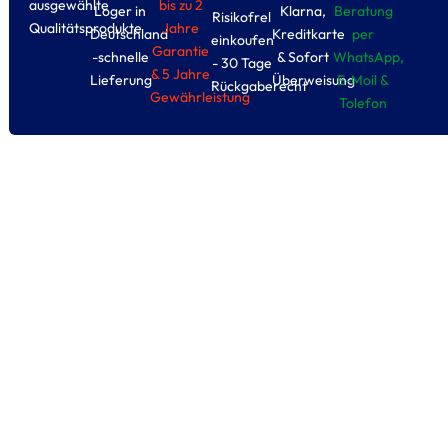
ausgewählte
bis zu 2
Loger in
Klarna,
Beratung
Risikofrel
Qualitätsprodukte
Jahre
Deutschland
Kreditkarte
per
einkoufen
Garantie
-schnelle
& Sofort
WhatsApp,
- 30 Tage
& 5 Jahre
Lieferung
Überweisung
E-Moil &
Rückgaberecht
Gewährleistung
Tolefon