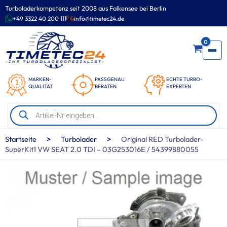
Zum
Turboladerkompetenz seit 2008 aus Falkensee bei Berlin
Inhalt
+49 3322 40 200 111
info@timetec24.de
springen
0
MARKEN-
PASSGENAU
ECHTE TURBO-
QUALITÄT
BERATEN
EXPERTEN
Products
search
>
>
Startseite
Turbolader
Original RED Turbolader-
SuperKit1 VW SEAT 2.0 TDI – 03G253016E / 54399880055