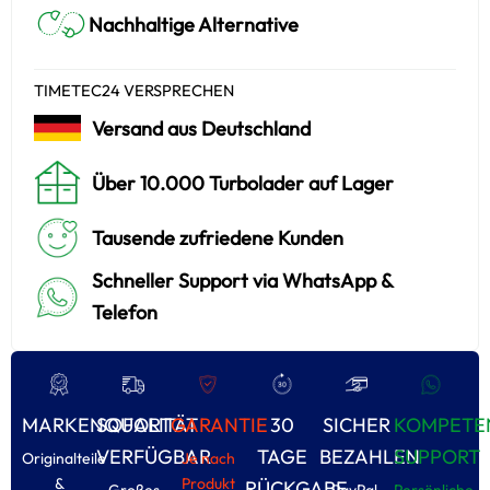
Nachhaltige Alternative
TIMETEC24 VERSPRECHEN
Versand aus Deutschland
Über 10.000 Turbolader auf Lager
Tausende zufriedene Kunden
Schneller Support via WhatsApp &
Telefon
MARKENQUALITÄT
SOFORT
GARANTIE
30
SICHER
KOMPETE
VERFÜGBAR
TAGE
BEZAHLEN
SUPPORT
Originalteile
Je nach
&
Produkt
RÜCKGABE
Großes
PayPal,
Persönliche