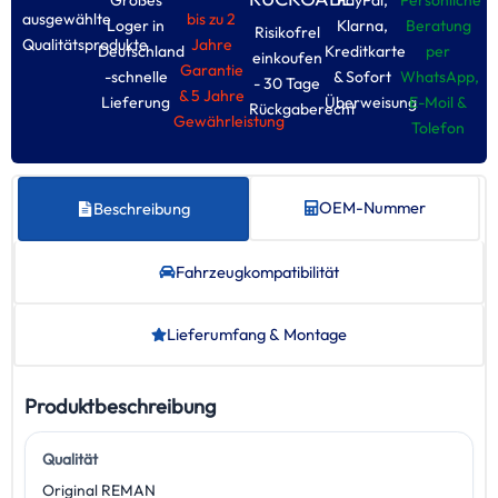
ausgewählte
bis zu 2
Loger in
Klarna,
Beratung
Risikofrel
Qualitätsprodukte
Jahre
Deutschland
Kreditkarte
per
einkoufen
Garantie
-schnelle
& Sofort
WhatsApp,
- 30 Tage
& 5 Jahre
Lieferung
Überweisung
E-Moil &
Rückgaberecht
Gewährleistung
Tolefon
OEM-Nummer
Beschreibung
Fahrzeug­kompatibilität
Lieferumfang & Montage
Produktbeschreibung
Qualität
Original REMAN