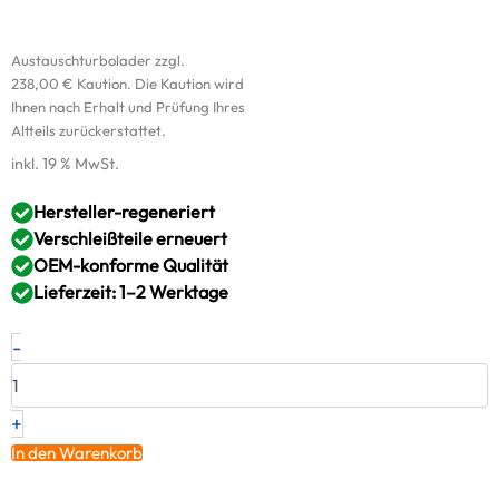
Austauschturbolader zzgl.
238,00
€
Kaution. Die Kaution wird
Ihnen nach Erhalt und Prüfung Ihres
Altteils zurückerstattet.
inkl. 19 % MwSt.
Hersteller-regeneriert
Verschleißteile erneuert
OEM-konforme Qualität
Lieferzeit: 1–2 Werktage
Original
-
RED
Turbolader-
SuperKit1
VW
+
SEAT
In den Warenkorb
2.0
TDI