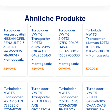
Ähnliche Produkte
Turbolader
Turbolader
Turbolader
Turbolader
wassergekühlt
VW T6
VW T6
VW T5
NISSAN OPEL
Transporter
2.0TDI
Transporter
RENAULT 2.3
2.0TDI
177PS-204PS
Multivan 1.9TDI
dCi CDTi
62kW-75kW
DAVA
102PS BRS
74kW-92kW
CXGA CXGB
18509700016
03G253010CX
786997-1 +
04L253016S
16359700033
+ Montagesatz
Montagesatz
+
+
Montagesatz
Montagesatz
549,99
€
649,99
€
999,99
€
599,99
€
Turbolader
Turbolader
Turbolader
Turbolader
VW T5
VW T5
VW T5
VW T5
Transporter
Transporter
Transporter
2.0TDI
AXD 2.5 TDI
2.5TDI 174PS
2.5TDI 131PS
84PS-140PS
729325-3
AXE
070145701R
CAAA CAAB
070145701K
070145701H
BNZ BDZ +
792290-3 +