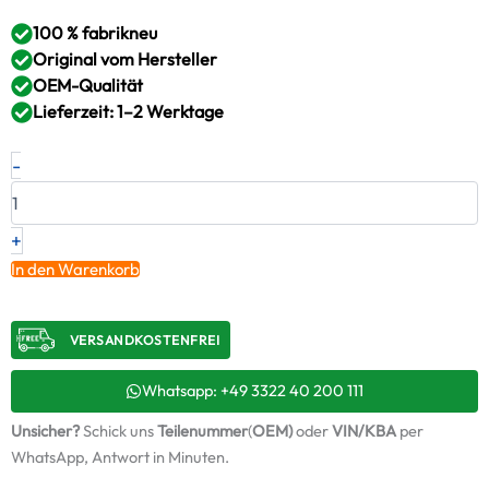
100 % fabrikneu
Original vom Hersteller
OEM-Qualität
Lieferzeit: 1–2 Werktage
Neuer
-
Original
Turbolader
CHRYSLER
2.2
+
CRD
In den Warenkorb
–
05080373AB
/
VERSANDKOSTENFREI​
VV12
+
Montagesatz
Whatsapp: +49 3322 40 200 111
Menge
Unsicher?
Schick uns
Teilenummer
(
OEM)
oder
VIN/KBA
per
WhatsApp, Antwort in Minuten.