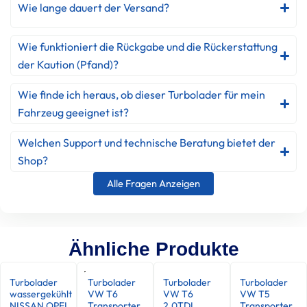
Wie lange dauert der Versand?
Wie funktioniert die Rückgabe und die Rückerstattung
der Kaution (Pfand)?
Wie finde ich heraus, ob dieser Turbolader für mein
Fahrzeug geeignet ist?
Welchen Support und technische Beratung bietet der
Shop?
Alle Fragen Anzeigen
Ähnliche Produkte
Turbolader
Turbolader
Turbolader
Turbolader
wassergekühlt
VW T6
VW T6
VW T5
NISSAN OPEL
Transporter
2.0TDI
Transporter