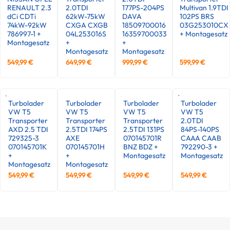
RENAULT 2.3
2.0TDI
177PS-204PS
Multivan 1.9TDI
dCi CDTi
62kW-75kW
DAVA
102PS BRS
74kW-92kW
CXGA CXGB
18509700016
03G253010CX
786997-1 +
04L253016S
16359700033
+ Montagesatz
Montagesatz
+
+
Montagesatz
Montagesatz
549,99
€
649,99
€
999,99
€
599,99
€
Turbolader
Turbolader
Turbolader
Turbolader
VW T5
VW T5
VW T5
VW T5
Transporter
Transporter
Transporter
2.0TDI
AXD 2.5 TDI
2.5TDI 174PS
2.5TDI 131PS
84PS-140PS
729325-3
AXE
070145701R
CAAA CAAB
070145701K
070145701H
BNZ BDZ +
792290-3 +
+
+
Montagesatz
Montagesatz
Montagesatz
Montagesatz
549,99
€
549,99
€
549,99
€
549,99
€