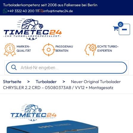
Zum
Turboladerkompetenz seit 2008 aus Falkensee bei Berlin
Inhalt
+49 3322 40 200 111
info@timetec24.de
springen
0
MARKEN-
PASSGENAU
ECHTE TURBO-
QUALITÄT
BERATEN
EXPERTEN
Products
search
>
>
Startseite
Turbolader
Neuer Original Turbolader
CHRYSLER 2.2 CRD – 05080373AB / VV12 + Montagesatz