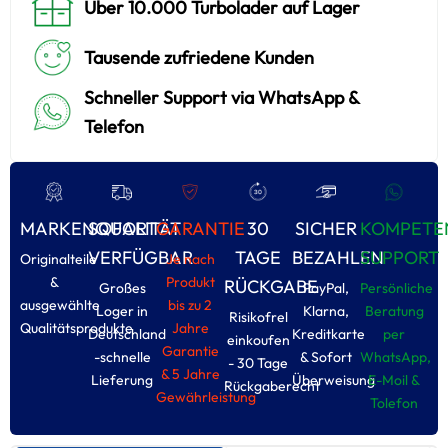
Über 10.000 Turbolader auf Lager
Tausende zufriedene Kunden
Schneller Support via WhatsApp &
Telefon
MARKENQUALITÄT
SOFORT
GARANTIE
30
SICHER
KOMPETE
VERFÜGBAR
TAGE
BEZAHLEN
SUPPORT
Originalteile
Je nach
&
Produkt
RÜCKGABE
Großes
PayPal,
Persönliche
ausgewählte
bis zu 2
Loger in
Klarna,
Beratung
Risikofrel
Qualitätsprodukte
Jahre
Deutschland
Kreditkarte
per
einkoufen
Garantie
-schnelle
& Sofort
WhatsApp,
- 30 Tage
& 5 Jahre
Lieferung
Überweisung
E-Moil &
Rückgaberecht
Gewährleistung
Tolefon