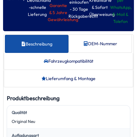
Deutschland
Kreditkarte
per
einkoufen
Garantie
-schnelle
& Sofort
WhatsApp,
- 30 Tage
& 5 Jahre
Lieferung
Überweisung
E-Moil &
Rückgaberecht
Gewährleistung
Tolefon
OEM-Nummer
Beschreibung
Fahrzeug­kompatibilität
Lieferumfang & Montage
Produktbeschreibung
Qualität
Original Neu
Aufladungsart