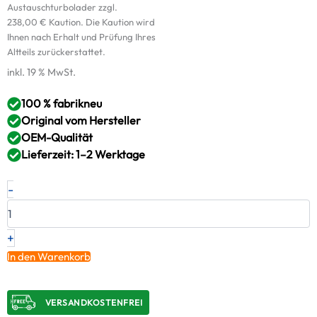
Austauschturbolader zzgl.
238,00
€
Kaution. Die Kaution wird
Ihnen nach Erhalt und Prüfung Ihres
Altteils zurückerstattet.
inkl. 19 % MwSt.
100 % fabrikneu
Original vom Hersteller
OEM-Qualität
Lieferzeit: 1–2 Werktage
Neuer
-
Original
Turbolader
AUDI
2.7
+
TDI
In den Warenkorb
–
0591457015EV
/
VERSANDKOSTENFREI​
53049880055