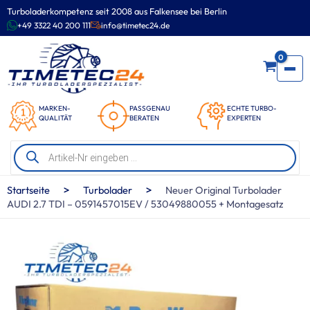
Zum
Turboladerkompetenz seit 2008 aus Falkensee bei Berlin
Inhalt
+49 3322 40 200 111
info@timetec24.de
springen
0
MARKEN-
PASSGENAU
ECHTE TURBO-
QUALITÄT
BERATEN
EXPERTEN
Products
search
>
>
Startseite
Turbolader
Neuer Original Turbolader
AUDI 2.7 TDI – 0591457015EV / 53049880055 + Montagesatz