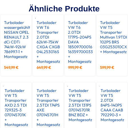
Ähnliche Produkte
Turbolader
Turbolader
Turbolader
Turbolader
wassergekühlt
VW T6
VW T6
VW T5
NISSAN OPEL
Transporter
2.0TDI
Transporter
RENAULT 2.3
2.0TDI
177PS-204PS
Multivan 1.9TDI
dCi CDTi
62kW-75kW
DAVA
102PS BRS
74kW-92kW
CXGA CXGB
18509700016
03G253010CX
786997-1 +
04L253016S
16359700033
+ Montagesatz
Montagesatz
+
+
Montagesatz
Montagesatz
549,99
€
649,99
€
999,99
€
599,99
€
Turbolader
Turbolader
Turbolader
Turbolader
VW T5
VW T5
VW T5
VW T5
Transporter
Transporter
Transporter
2.0TDI
AXD 2.5 TDI
2.5TDI 174PS
2.5TDI 131PS
84PS-140PS
729325-3
AXE
070145701R
CAAA CAAB
070145701K
070145701H
BNZ BDZ +
792290-3 +
+
+
Montagesatz
Montagesatz
Montagesatz
Montagesatz