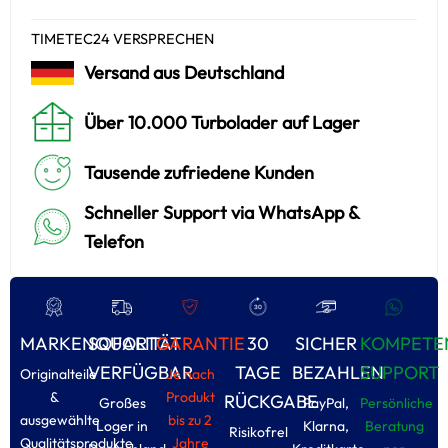
TIMETEC24 VERSPRECHEN
Versand aus Deutschland
Über 10.000 Turbolader auf Lager
Tausende zufriedene Kunden
Schneller Support via WhatsApp &
Telefon
MARKENQUALITÄT
SOFORT
GARANTIE
30
SICHER
KOMPETE
VERFÜGBAR
TAGE
BEZAHLEN
SUPPORT
Originalteile
Je nach
&
Produkt
RÜCKGABE
Großes
PayPal,
Persönliche
ausgewählte
bis zu 2
Loger in
Klarna,
Beratung
Risikofrel
Qualitätsprodukte
Jahre