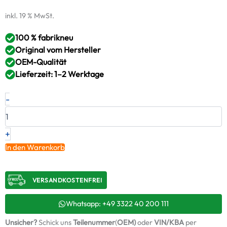
inkl. 19 % MwSt.
100 % fabrikneu
Original vom Hersteller
OEM-Qualität
Lieferzeit: 1–2 Werktage
Neuer
-
Original
Turbolader
VW
AUDI
+
2.0
In den Warenkorb
R
4motion
–
VERSANDKOSTENFREI​
06K145874GX
/
06K145722S
Whatsapp: +49 3322 40 200 111
+
Unsicher?
Schick uns
Teilenummer
(
OEM)
oder
VIN/KBA
per
Montagesatz