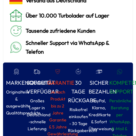
Versand aus Deutschland
Über 10.000 Turbolader auf Lager
Tausende zufriedene Kunden
Schneller Support via WhatsApp &
Telefon
MARKENQUALITÄT
SOFORT
GARANTIE
30
SICHER
KOMPETE
VERFÜGBAR
TAGE
BEZAHLEN
SUPPORT
Originalteile
Je nach
&
Produkt
RÜCKGABE
Großes
PayPal,
Persönliche
ausgewählte
bis zu 2
Loger in
Klarna,
Beratung
Risikofrel
Qualitätsprodukte
Jahre
Deutschland
Kreditkarte
per
einkoufen
Garantie
-schnelle
& Sofort
WhatsApp,
- 30 Tage
& 5 Jahre
Lieferung
Überweisung
E-Moil &
Rückgaberecht
Gewährleistung
Tolefon