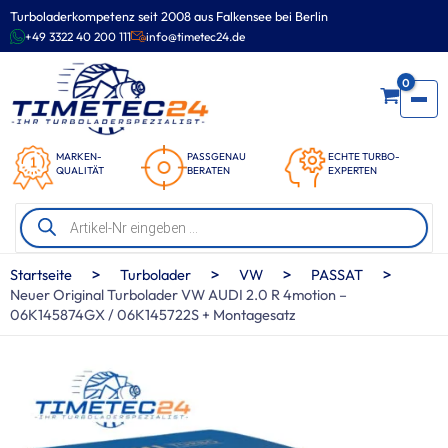
Zum
Turboladerkompetenz seit 2008 aus Falkensee bei Berlin
Inhalt
+49 3322 40 200 111
info@timetec24.de
springen
0
MARKEN-
PASSGENAU
ECHTE TURBO-
QUALITÄT
BERATEN
EXPERTEN
Products
search
>
>
>
>
Startseite
Turbolader
VW
PASSAT
Neuer Original Turbolader VW AUDI 2.0 R 4motion –
06K145874GX / 06K145722S + Montagesatz