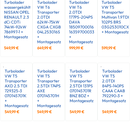
Turbolader
Turbolader
Turbolader
Turbolader
wassergekühlt
VW T6
VW T6
VW T5
NISSAN OPEL
Transporter
2.0TDI
Transporter
RENAULT 2.3
2.0TDI
177PS-204PS
Multivan 1.9TDI
dCi CDTi
62kW-75kW
DAVA
102PS BRS
74kW-92kW
CXGA CXGB
18509700016
03G253010CX
786997-1 +
04L253016S
16359700033
+ Montagesatz
Montagesatz
+
+
Montagesatz
Montagesatz
549,99
€
649,99
€
999,99
€
599,99
€
Turbolader
Turbolader
Turbolader
Turbolader
VW T5
VW T5
VW T5
VW T5
Transporter
Transporter
Transporter
2.0TDI
AXD 2.5 TDI
2.5TDI 174PS
2.5TDI 131PS
84PS-140PS
729325-3
AXE
070145701R
CAAA CAAB
070145701K
070145701H
BNZ BDZ +
792290-3 +
+
+
Montagesatz
Montagesatz
Montagesatz
Montagesatz
549,99
€
549,99
€
549,99
€
549,99
€