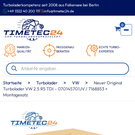
Zum
Turboladerkompetenz seit 2008 aus Falkensee bei Berlin
Inhalt
+49 3322 40 200 111
info@timetec24.de
springen
0
MARKEN-
PASSGENAU
ECHTE TURBO-
QUALITÄT
BERATEN
EXPERTEN
Products
search
>
>
>
Startseite
Turbolader
VW
Neuer Original
Turbolader VW 2.5 R5 TDI – 070145701JV / 7168853 +
Montagesatz