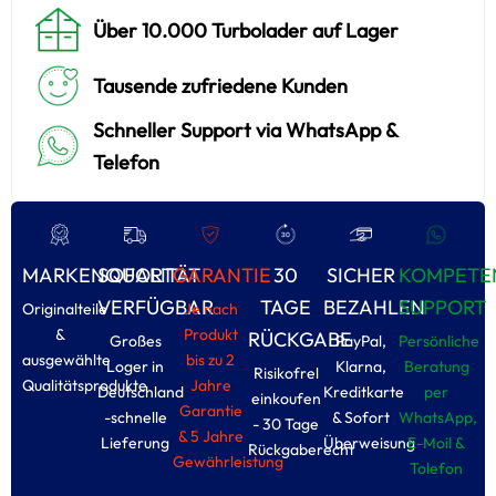
Über 10.000 Turbolader auf Lager
Tausende zufriedene Kunden
Schneller Support via WhatsApp &
Telefon
MARKENQUALITÄT
SOFORT
GARANTIE
30
SICHER
KOMPETE
VERFÜGBAR
TAGE
BEZAHLEN
SUPPORT
Originalteile
Je nach
&
Produkt
RÜCKGABE
Großes
PayPal,
Persönliche
ausgewählte
bis zu 2
Loger in
Klarna,
Beratung
Risikofrel
Qualitätsprodukte
Jahre
Deutschland
Kreditkarte
per
einkoufen
Garantie
-schnelle
& Sofort
WhatsApp,
- 30 Tage
& 5 Jahre
Lieferung
Überweisung
E-Moil &
Rückgaberecht
Gewährleistung
Tolefon