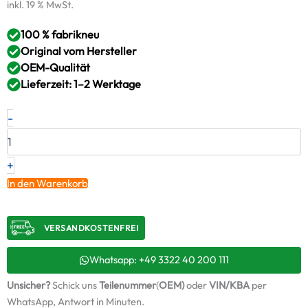
inkl. 19 % MwSt.
100 % fabrikneu
Original vom Hersteller
OEM-Qualität
Lieferzeit: 1–2 Werktage
Neuer
-
Original
Turbolader
VW
2.5
+
R5
In den Warenkorb
TDI
–
070145701JV
VERSANDKOSTENFREI​
/
7168853
+
Whatsapp: +49 3322 40 200 111
Montagesatz
Unsicher?
Schick uns
Teilenummer
(
OEM)
oder
VIN/KBA
per
Menge
WhatsApp, Antwort in Minuten.