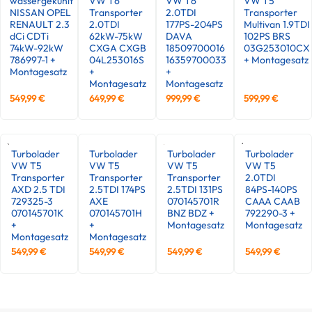
wassergekühlt
VW T6
VW T6
VW T5
NISSAN OPEL
Transporter
2.0TDI
Transporter
RENAULT 2.3
2.0TDI
177PS-204PS
Multivan 1.9TDI
dCi CDTi
62kW-75kW
DAVA
102PS BRS
74kW-92kW
CXGA CXGB
18509700016
03G253010CX
786997-1 +
04L253016S
16359700033
+ Montagesatz
Montagesatz
+
+
Montagesatz
Montagesatz
549,99
€
649,99
€
999,99
€
599,99
€
Turbolader
Turbolader
Turbolader
Turbolader
VW T5
VW T5
VW T5
VW T5
Transporter
Transporter
Transporter
2.0TDI
AXD 2.5 TDI
2.5TDI 174PS
2.5TDI 131PS
84PS-140PS
729325-3
AXE
070145701R
CAAA CAAB
070145701K
070145701H
BNZ BDZ +
792290-3 +
+
+
Montagesatz
Montagesatz
Montagesatz
Montagesatz
549,99
€
549,99
€
549,99
€
549,99
€