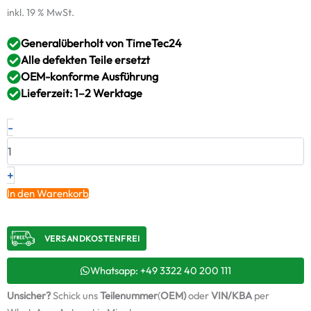
inkl. 19 % MwSt.
Generalüberholt von TimeTec24
Alle defekten Teile ersetzt
OEM-konforme Ausführung
Lieferzeit: 1–2 Werktage
Turbolader
-
für
AUDI
4.0l
linke
+
Seite
In den Warenkorb
9VA18
079145721
+
VERSANDKOSTENFREI​
Montagesatz
Menge
Whatsapp: +49 3322 40 200 111
Unsicher?
Schick uns
Teilenummer
(
OEM)
oder
VIN/KBA
per