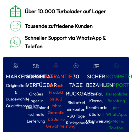
Über 10.000 Turbolader auf Lager
Tausende zufriedene Kunden
Schneller Support via WhatsApp &
Telefon
MARKENQUALITÄT
SOFORT
GARANTIE
30
SICHER
KOMPETE
VERFÜGBAR
TAGE
BEZAHLEN
SUPPORT
Originalteile
Je nach
&
Produkt
RÜCKGABE
Großes
PayPal,
Persönliche
ausgewählte
bis zu 2
Loger in
Klarna,
Beratung
Risikofrel
Qualitätsprodukte
Jahre
Deutschland
Kreditkarte
per
einkoufen
Garantie
-schnelle
& Sofort
WhatsApp,
- 30 Tage
& 5 Jahre
Lieferung
Überweisung
E-Moil &
Rückgaberecht
Gewährleistung
Tolefon