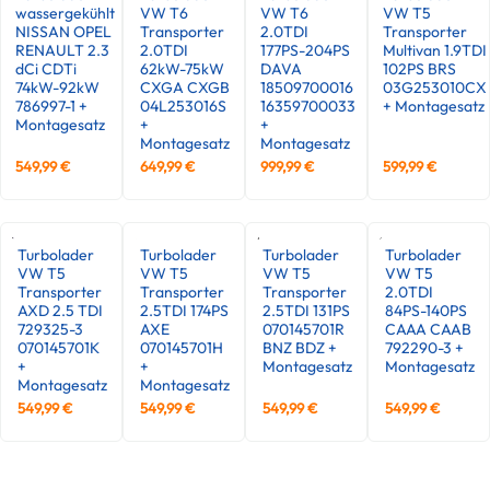
wassergekühlt
VW T6
VW T6
VW T5
NISSAN OPEL
Transporter
2.0TDI
Transporter
RENAULT 2.3
2.0TDI
177PS-204PS
Multivan 1.9TDI
dCi CDTi
62kW-75kW
DAVA
102PS BRS
74kW-92kW
CXGA CXGB
18509700016
03G253010CX
786997-1 +
04L253016S
16359700033
+ Montagesatz
Montagesatz
+
+
Montagesatz
Montagesatz
549,99
€
649,99
€
999,99
€
599,99
€
Turbolader
Turbolader
Turbolader
Turbolader
VW T5
VW T5
VW T5
VW T5
Transporter
Transporter
Transporter
2.0TDI
AXD 2.5 TDI
2.5TDI 174PS
2.5TDI 131PS
84PS-140PS
729325-3
AXE
070145701R
CAAA CAAB
070145701K
070145701H
BNZ BDZ +
792290-3 +
+
+
Montagesatz
Montagesatz
Montagesatz
Montagesatz
549,99
€
549,99
€
549,99
€
549,99
€