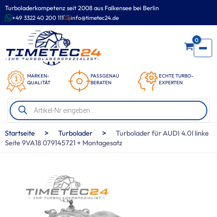
Zum
Turboladerkompetenz seit 2008 aus Falkensee bei Berlin
Inhalt
+49 3322 40 200 111
info@timetec24.de
springen
0
MARKEN-
PASSGENAU
ECHTE TURBO-
QUALITÄT
BERATEN
EXPERTEN
Products
search
>
>
Startseite
Turbolader
Turbolader für AUDI 4.0l linke
Seite 9VA18 079145721 + Montagesatz