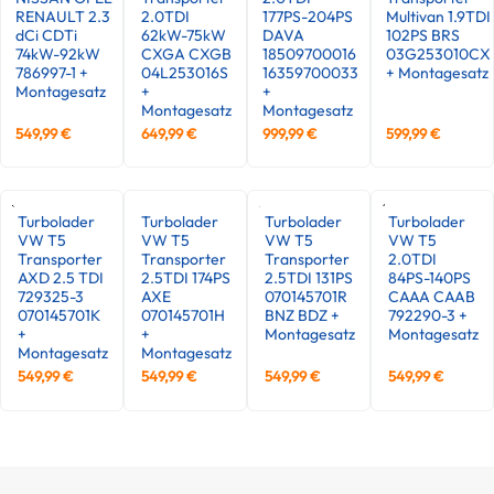
RENAULT 2.3
2.0TDI
177PS-204PS
Multivan 1.9TDI
dCi CDTi
62kW-75kW
DAVA
102PS BRS
74kW-92kW
CXGA CXGB
18509700016
03G253010CX
786997-1 +
04L253016S
16359700033
+ Montagesatz
Montagesatz
+
+
Montagesatz
Montagesatz
549,99
€
649,99
€
999,99
€
599,99
€
Turbolader
Turbolader
Turbolader
Turbolader
VW T5
VW T5
VW T5
VW T5
Transporter
Transporter
Transporter
2.0TDI
AXD 2.5 TDI
2.5TDI 174PS
2.5TDI 131PS
84PS-140PS
729325-3
AXE
070145701R
CAAA CAAB
070145701K
070145701H
BNZ BDZ +
792290-3 +
+
+
Montagesatz
Montagesatz
Montagesatz
Montagesatz
549,99
€
549,99
€
549,99
€
549,99
€