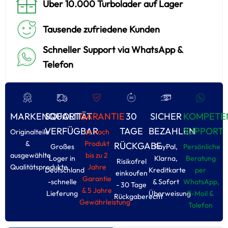
Über 10.000 Turbolader auf Lager
Tausende zufriedene Kunden
Schneller Support via WhatsApp &
Telefon
MARKENQUALITÄT
SOFORT
GARANTIE
30
SICHER
KOMPETE
VERFÜGBAR
TAGE
BEZAHLEN
SUPPORT
Originalteile
Je nach
&
Produkt
RÜCKGABE
Großes
PayPal,
Persönliche
ausgewählte
bis zu 2
Loger in
Klarna,
Beratung
Risikofrel
Qualitätsprodukte
Jahre
Deutschland
Kreditkarte
per
einkoufen
Garantie
-schnelle
& Sofort
WhatsApp,
- 30 Tage
& 5 Jahre
Lieferung
Überweisung
E-Moil &
Rückgaberecht
Gewährleistung
Tolefon