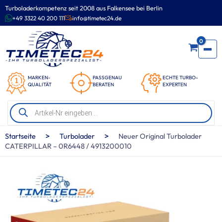
Zum
Turboladerkompetenz seit 2008 aus Falkensee bei Berlin
Inhalt
+49 3322 40 200 111
info@timetec24.de
springen
0
MARKEN-
PASSGENAU
ECHTE TURBO-
QUALITÄT
BERATEN
EXPERTEN
Products
search
>
>
Startseite
Turbolader
Neuer Original Turbolader
CATERPILLAR – 0R6448 / 4913200010