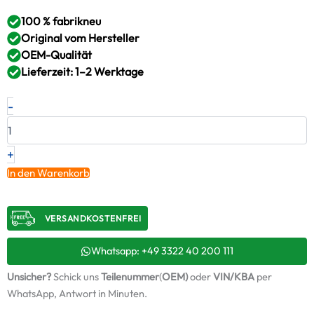
100 % fabrikneu
Original vom Hersteller
OEM-Qualität
Lieferzeit: 1–2 Werktage
Neuer
-
Original
Turbolader
LIEBHERR
–
+
10133861
In den Warenkorb
/
12649900047
Menge
VERSANDKOSTENFREI​
Whatsapp: +49 3322 40 200 111
Unsicher?
Schick uns
Teilenummer
(
OEM)
oder
VIN/KBA
per
WhatsApp, Antwort in Minuten.