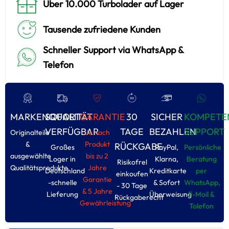
Über 10.000 Turbolader auf Lager
Tausende zufriedene Kunden
Schneller Support via WhatsApp &
Telefon
MARKENQUALITÄT
SOFORT
GARANTIE
30
SICHER
KOMPETE
VERFÜGBAR
TAGE
BEZAHLEN
SUPPORT
Originalteile
Je nach
&
Produkt
RÜCKGABE
Großes
PayPal,
Persönliche
ausgewählte
bis zu 2
Loger in
Klarna,
Beratung
Risikofrel
Qualitätsprodukte
Jahre
Deutschland
Kreditkarte
per
einkoufen
Garantie
-schnelle
& Sofort
WhatsApp,
- 30 Tage
& 5 Jahre
Lieferung
Überweisung
E-Moil &
Rückgaberecht
Gewährleistung
Tolefon