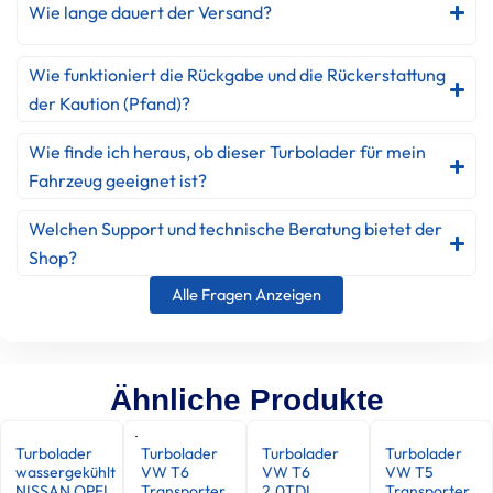
Wie lange dauert der Versand?
Wie funktioniert die Rückgabe und die Rückerstattung
der Kaution (Pfand)?
Wie finde ich heraus, ob dieser Turbolader für mein
Fahrzeug geeignet ist?
Welchen Support und technische Beratung bietet der
Shop?
Alle Fragen Anzeigen
Ähnliche Produkte
Turbolader
Turbolader
Turbolader
Turbolader
wassergekühlt
VW T6
VW T6
VW T5
NISSAN OPEL
Transporter
2.0TDI
Transporter