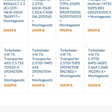
RENAULT 2.3
2.0TDI
177PS-204PS
Multivan 1.9TDI
dCi CDTi
62kW-75kW
DAVA
102PS BRS
74kW-92kW
CXGA CXGB
18509700016
03G253010CX
786997-1 +
04L253016S
16359700033
+ Montagesatz
Montagesatz
+
+
Montagesatz
Montagesatz
549,99
€
649,99
€
999,99
€
599,99
€
Turbolader
Turbolader
Turbolader
Turbolader
VW T5
VW T5
VW T5
VW T5
Transporter
Transporter
Transporter
2.0TDI
AXD 2.5 TDI
2.5TDI 174PS
2.5TDI 131PS
84PS-140PS
729325-3
AXE
070145701R
CAAA CAAB
070145701K
070145701H
BNZ BDZ +
792290-3 +
+
+
Montagesatz
Montagesatz
Montagesatz
Montagesatz
549,99
€
549,99
€
549,99
€
549,99
€