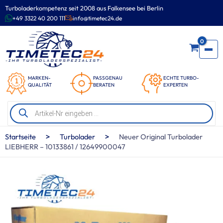
Zum
Turboladerkompetenz seit 2008 aus Falkensee bei Berlin
Inhalt
+49 3322 40 200 111
info@timetec24.de
springen
0
MARKEN-
PASSGENAU
ECHTE TURBO-
QUALITÄT
BERATEN
EXPERTEN
Products
search
>
>
Startseite
Turbolader
Neuer Original Turbolader
LIEBHERR – 10133861 / 12649900047