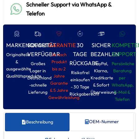
Schneller Support via WhatsApp &
Telefon
MARKENQUALITÄT
SOFORT
GARANTIE
30
SICHER
KOMPETE
VERFÜGBAR
TAGE
BEZAHLEN
SUPPORT
Originalteile
Je nach
&
Produkt
RÜCKGABE
Großes
PayPal,
Persönliche
ausgewählte
bis zu 2
Loger in
Klarna,
Beratung
Risikofrel
Qualitätsprodukte
Jahre
Deutschland
Kreditkarte
per
einkoufen
Garantie
-schnelle
& Sofort
WhatsApp,
- 30 Tage
& 5 Jahre
Lieferung
Überweisung
E-Moil &
Rückgaberecht
Gewährleistung
Tolefon
OEM-Nummer
Beschreibung