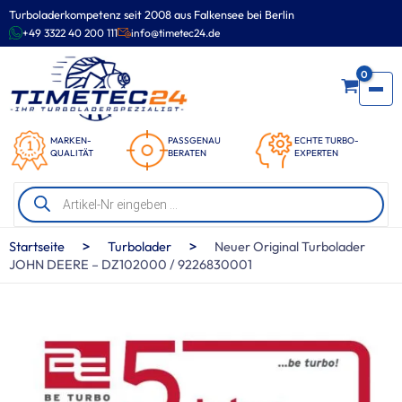
Zum
Turboladerkompetenz seit 2008 aus Falkensee bei Berlin
Inhalt
+49 3322 40 200 111
info@timetec24.de
springen
0
MARKEN-
PASSGENAU
ECHTE TURBO-
QUALITÄT
BERATEN
EXPERTEN
Products
search
>
>
Startseite
Turbolader
Neuer Original Turbolader
JOHN DEERE – DZ102000 / 9226830001