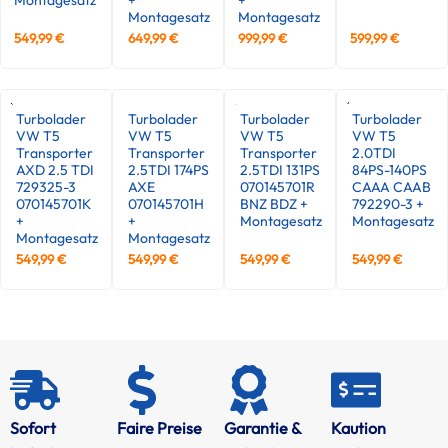
Montagesatz
Montagesatz
549,99
€
649,99
€
999,99
€
599,99
€
Turbolader
Turbolader
Turbolader
Turbolader
VW T5
VW T5
VW T5
VW T5
Transporter
Transporter
Transporter
2.0TDI
AXD 2.5 TDI
2.5TDI 174PS
2.5TDI 131PS
84PS-140PS
729325-3
AXE
070145701R
CAAA CAAB
070145701K
070145701H
BNZ BDZ +
792290-3 +
+
+
Montagesatz
Montagesatz
Montagesatz
Montagesatz
549,99
€
549,99
€
549,99
€
549,99
€
Sofort
Faire Preise
Garantie &
Kaution