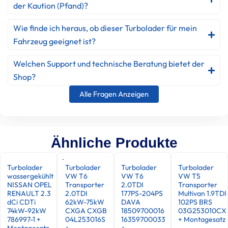
der Kaution (Pfand)?
Wie finde ich heraus, ob dieser Turbolader für mein
Fahrzeug geeignet ist?
Welchen Support und technische Beratung bietet der
Shop?
Alle Fragen Anzeigen
Ähnliche Produkte
Turbolader
Turbolader
Turbolader
Turbolader
wassergekühlt
VW T6
VW T6
VW T5
NISSAN OPEL
Transporter
2.0TDI
Transporter
RENAULT 2.3
2.0TDI
177PS-204PS
Multivan 1.9TDI
dCi CDTi
62kW-75kW
DAVA
102PS BRS
74kW-92kW
CXGA CXGB
18509700016
03G253010CX
786997-1 +
04L253016S
16359700033
+ Montagesatz
Montagesatz
+
+