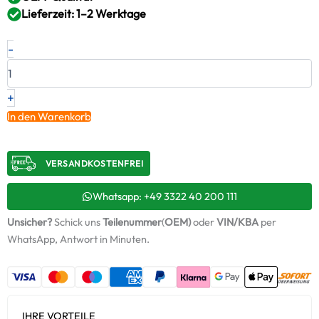
Lieferzeit: 1–2 Werktage
Neuer
-
Original
Turbolader
JOHN
DEERE
+
–
In den Warenkorb
DZ102000
/
9226830001
VERSANDKOSTENFREI​
Menge
Whatsapp: +49 3322 40 200 111
Unsicher?
Schick uns
Teilenummer
(
OEM)
oder
VIN/KBA
per
WhatsApp, Antwort in Minuten.
IHRE VORTEILE