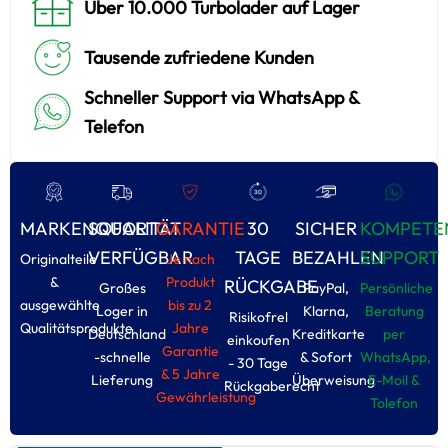
Über 10.000 Turbolader auf Lager
Tausende zufriedene Kunden
Schneller Support via WhatsApp &
Telefon
MARKENQUALITÄT
SOFORT
GARANTIE
30
SICHER
KOMPETE
VERFÜGBAR
TAGE
BEZAHLEN
SUPPORT
Originalteile
Je nach
&
Produkt
RÜCKGABE
Großes
PayPal,
Persönliche
ausgewählte
bis zu 2
Loger in
Klarna,
Beratung
Risikofrel
Qualitätsprodukte
Jahre
Deutschland
Kreditkarte
per
einkoufen
Garantie
-schnelle
& Sofort
WhatsApp,
- 30 Tage
& 5 Jahre
Lieferung
Überweisung
E-Moil &
Rückgaberecht
Gewährleistung
Tolefon