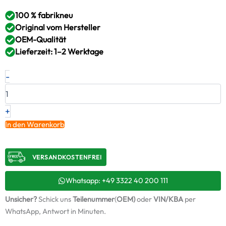
100 % fabrikneu
Original vom Hersteller
OEM-Qualität
Lieferzeit: 1–2 Werktage
Neuer
-
Original
Turbolader
SCANIA
–
+
10574370
In den Warenkorb
/
3594549
+
VERSANDKOSTENFREI​
Montagesatz
Menge
Whatsapp: +49 3322 40 200 111
Unsicher?
Schick uns
Teilenummer
(
OEM)
oder
VIN/KBA
per
WhatsApp, Antwort in Minuten.