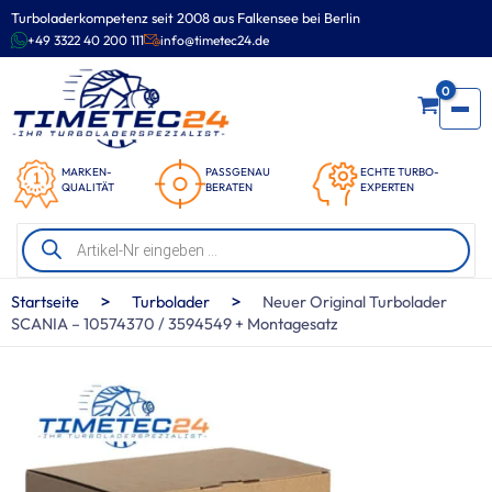
Zum
Turboladerkompetenz seit 2008 aus Falkensee bei Berlin
Inhalt
+49 3322 40 200 111
info@timetec24.de
springen
0
MARKEN-
PASSGENAU
ECHTE TURBO-
QUALITÄT
BERATEN
EXPERTEN
Products
search
>
>
Startseite
Turbolader
Neuer Original Turbolader
SCANIA – 10574370 / 3594549 + Montagesatz