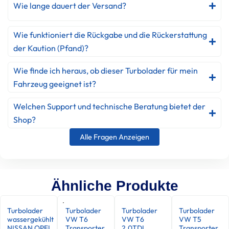
Wie lange dauert der Versand?
Wie funktioniert die Rückgabe und die Rückerstattung
der Kaution (Pfand)?
Wie finde ich heraus, ob dieser Turbolader für mein
Fahrzeug geeignet ist?
Welchen Support und technische Beratung bietet der
Shop?
Alle Fragen Anzeigen
Ähnliche Produkte
Turbolader
Turbolader
Turbolader
Turbolader
wassergekühlt
VW T6
VW T6
VW T5
NISSAN OPEL
Transporter
2.0TDI
Transporter