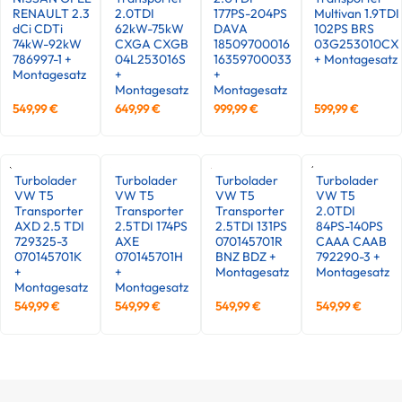
RENAULT 2.3
2.0TDI
177PS-204PS
Multivan 1.9TDI
dCi CDTi
62kW-75kW
DAVA
102PS BRS
74kW-92kW
CXGA CXGB
18509700016
03G253010CX
786997-1 +
04L253016S
16359700033
+ Montagesatz
Montagesatz
+
+
Montagesatz
Montagesatz
549,99
€
649,99
€
999,99
€
599,99
€
Turbolader
Turbolader
Turbolader
Turbolader
VW T5
VW T5
VW T5
VW T5
Transporter
Transporter
Transporter
2.0TDI
AXD 2.5 TDI
2.5TDI 174PS
2.5TDI 131PS
84PS-140PS
729325-3
AXE
070145701R
CAAA CAAB
070145701K
070145701H
BNZ BDZ +
792290-3 +
+
+
Montagesatz
Montagesatz
Montagesatz
Montagesatz
549,99
€
549,99
€
549,99
€
549,99
€