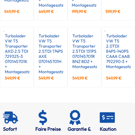
Montagesatz
Montagesatz
549,99
€
649,99
€
999,99
€
599,99
€
Turbolader
Turbolader
Turbolader
Turbolader
VW T5
VW T5
VW T5
VW T5
Transporter
Transporter
Transporter
2.0TDI
AXD 2.5 TDI
2.5TDI 174PS
2.5TDI 131PS
84PS-140PS
729325-3
AXE
070145701R
CAAA CAAB
070145701K
070145701H
BNZ BDZ +
792290-3 +
+
+
Montagesatz
Montagesatz
Montagesatz
Montagesatz
549,99
€
549,99
€
549,99
€
549,99
€
Sofort
Faire Preise
Garantie &
Kaution