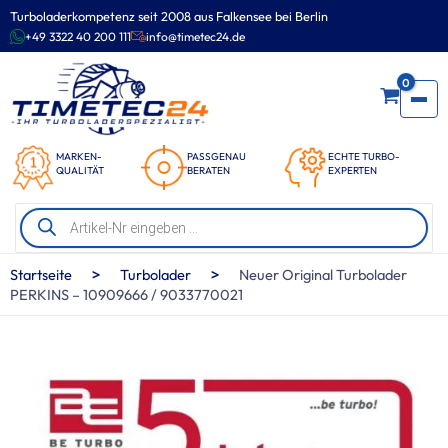
Zum
Turboladerkompetenz seit 2008 aus Falkensee bei Berlin
Inhalt
+49 3322 40 200 111
info@timetec24.de
springen
0
MARKEN-
PASSGENAU
ECHTE TURBO-
QUALITÄT
BERATEN
EXPERTEN
Products
search
>
>
Startseite
Turbolader
Neuer Original Turbolader
PERKINS – 10909666 / 9033770021