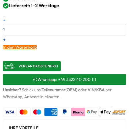
Lieferzeit: 1–2 Werktage
Neuer
-
Original
Turbolader
PERKINS
–
+
10909666
In den Warenkorb
/
9033770021
Menge
VERSANDKOSTENFREI​
Whatsapp: +49 3322 40 200 111
Unsicher?
Schick uns
Teilenummer
(
OEM)
oder
VIN/KBA
per
WhatsApp, Antwort in Minuten.
IHRE VORTEILE