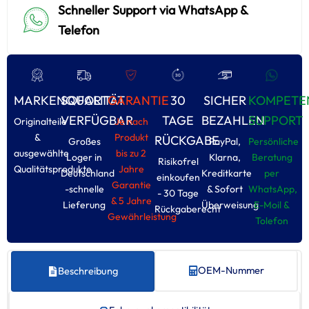
Schneller Support via WhatsApp &
Telefon
MARKENQUALITÄT
SOFORT
GARANTIE
30
SICHER
KOMPETE
VERFÜGBAR
TAGE
BEZAHLEN
SUPPORT
Originalteile
Je nach
&
Produkt
RÜCKGABE
Großes
PayPal,
Persönliche
ausgewählte
bis zu 2
Loger in
Klarna,
Beratung
Risikofrel
Qualitätsprodukte
Jahre
Deutschland
Kreditkarte
per
einkoufen
Garantie
-schnelle
& Sofort
WhatsApp,
- 30 Tage
& 5 Jahre
Lieferung
Überweisung
E-Moil &
Rückgaberecht
Gewährleistung
Tolefon
OEM-Nummer
Beschreibung