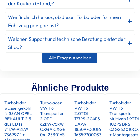
der Kaution (Pfand)?
Wie finde ich heraus, ob dieser Turbolader für mein
Fahrzeug geeignet ist?
Welchen Support und technische Beratung bietet der
Shop?
Alle Fragen Anzeigen
Ähnliche Produkte
Turbolader
Turbolader
Turbolader
Turbolader
wassergekühlt
VW T6
VW T6
VW T5
NISSAN OPEL
Transporter
2.0TDI
Transporter
RENAULT 2.3
2.0TDI
177PS-204PS
Multivan 1.9TDI
dCi CDTi
62kW-75kW
DAVA
102PS BRS
74kW-92kW
CXGA CXGB
18509700016
03G253010CX
786997-1 +
04L253016S
16359700033
+ Montagesatz
Montagesatz
+
+