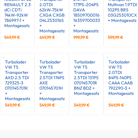
RENAULT 2.3
2.0TDI
177PS-204PS
Multivan 1.9TDI
dCi CDTi
62kW-75kW
DAVA
102PS BRS
74kW-92kW
CXGA CXGB
18509700016
03G253010CX
786997-1 +
04L253016S
16359700033
+ Montagesatz
Montagesatz
+
+
Montagesatz
Montagesatz
549,99
€
649,99
€
999,99
€
599,99
€
Turbolader
Turbolader
Turbolader
Turbolader
VW T5
VW T5
VW T5
VW T5
Transporter
Transporter
Transporter
2.0TDI
AXD 2.5 TDI
2.5TDI 174PS
2.5TDI 131PS
84PS-140PS
729325-3
AXE
070145701R
CAAA CAAB
070145701K
070145701H
BNZ BDZ +
792290-3 +
+
+
Montagesatz
Montagesatz
Montagesatz
Montagesatz
549,99
€
549,99
€
549,99
€
549,99
€