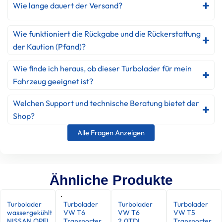
Wie lange dauert der Versand?
Wie funktioniert die Rückgabe und die Rückerstattung
der Kaution (Pfand)?
Wie finde ich heraus, ob dieser Turbolader für mein
Fahrzeug geeignet ist?
Welchen Support und technische Beratung bietet der
Shop?
Alle Fragen Anzeigen
Ähnliche Produkte
Turbolader
Turbolader
Turbolader
Turbolader
wassergekühlt
VW T6
VW T6
VW T5
NISSAN OPEL
Transporter
2.0TDI
Transporter