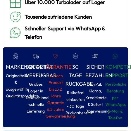
Über 10.000 Turbolader auf Lager
Tausende zufriedene Kunden
Schneller Support via WhatsApp &
Telefon
MARKENQUALITÄT
SOFORT
GARANTIE
30
SICHER
KOMPETE
VERFÜGBAR
TAGE
BEZAHLEN
SUPPORT
Originalteile
Je nach
&
Produkt
RÜCKGABE
Großes
PayPal,
Persönliche
ausgewählte
bis zu 2
Loger in
Klarna,
Beratung
Risikofrel
Qualitätsprodukte
Jahre
Deutschland
Kreditkarte
per
einkoufen
Garantie
-schnelle
& Sofort
WhatsApp,
- 30 Tage
& 5 Jahre
Lieferung
Überweisung
E-Moil &
Rückgaberecht
Gewährleistung
Tolefon