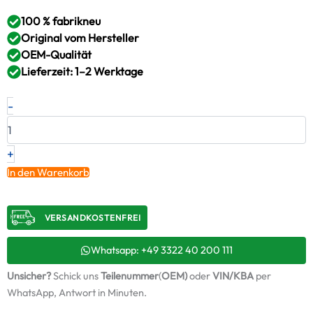
100 % fabrikneu
Original vom Hersteller
OEM-Qualität
Lieferzeit: 1–2 Werktage
Neuer
-
Original
Turbolader
VOLVO
–
+
11033937
In den Warenkorb
/
4521740003
+
VERSANDKOSTENFREI​
Montagesatz
Menge
Whatsapp: +49 3322 40 200 111
Unsicher?
Schick uns
Teilenummer
(
OEM)
oder
VIN/KBA
per
WhatsApp, Antwort in Minuten.