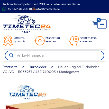
Zum
Turboladerkompetenz seit 2008 aus Falkensee bei Berlin
Inhalt
+49 3322 40 200 111
info@timetec24.de
springen
0
MARKEN-
PASSGENAU
ECHTE TURBO-
QUALITÄT
BERATEN
EXPERTEN
Products
search
>
>
Startseite
Turbolader
Neuer Original Turbolader
VOLVO – 11033937 / 4521740003 + Montagesatz