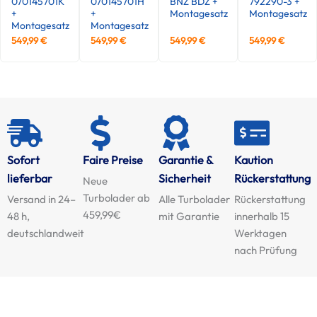
070145701K
070145701H
BNZ BDZ +
792290-3 +
+
+
Montagesatz
Montagesatz
Montagesatz
Montagesatz
549,99
€
549,99
€
549,99
€
549,99
€
Sofort
Faire Preise
Garantie &
Kaution
lieferbar
Sicherheit
Rückerstattung
Neue
Turbolader ab
Versand in 24–
Alle Turbolader
Rückerstattung
459,99€
48 h,
mit Garantie
innerhalb 15
deutschlandweit
Werktagen
nach Prüfung