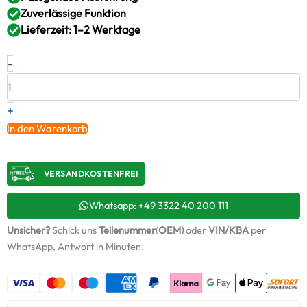
Zuverlässige Funktion
Lieferzeit: 1–2 Werktage
Neuer
-
Original
Montagesatz,
Lader
BMW
+
320
In den Warenkorb
d
–
11658591887
VERSANDKOSTENFREI​
/
ABS909
+
Whatsapp: +49 3322 40 200 111
Starter-
Unsicher?
Schick uns
Teilenummer
(
OEM)
oder
VIN/KBA
per
Keramiköl
Menge
WhatsApp, Antwort in Minuten.