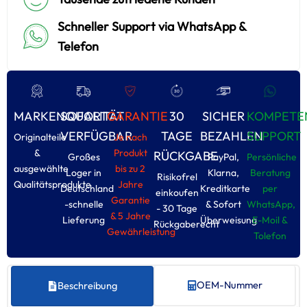
Schneller Support via WhatsApp &
Telefon
MARKENQUALITÄT
SOFORT
GARANTIE
30
SICHER
KOMPETE
VERFÜGBAR
TAGE
BEZAHLEN
SUPPORT
Originalteile
Je nach
&
Produkt
RÜCKGABE
Großes
PayPal,
Persönliche
ausgewählte
bis zu 2
Loger in
Klarna,
Beratung
Risikofrel
Qualitätsprodukte
Jahre
Deutschland
Kreditkarte
per
einkoufen
Garantie
-schnelle
& Sofort
WhatsApp,
- 30 Tage
& 5 Jahre
Lieferung
Überweisung
E-Moil &
Rückgaberecht
Gewährleistung
Tolefon
OEM-Nummer
Beschreibung