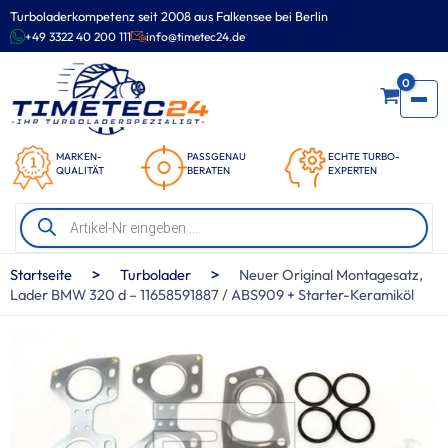
Zum
Turboladerkompetenz seit 2008 aus Falkensee bei Berlin
Inhalt
+49 3322 40 200 111
info@timetec24.de
springen
0
MARKEN-
PASSGENAU
ECHTE TURBO-
QUALITÄT
BERATEN
EXPERTEN
Products
search
>
>
Startseite
Turbolader
Neuer Original Montagesatz,
Lader BMW 320 d – 11658591887 / ABS909 + Starter-Keramiköl