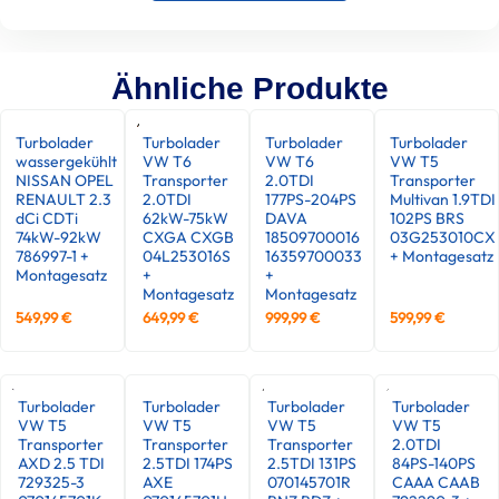
Ähnliche Produkte
Turbolader
Turbolader
Turbolader
Turbolader
wassergekühlt
VW T6
VW T6
VW T5
NISSAN OPEL
Transporter
2.0TDI
Transporter
RENAULT 2.3
2.0TDI
177PS-204PS
Multivan 1.9TDI
dCi CDTi
62kW-75kW
DAVA
102PS BRS
74kW-92kW
CXGA CXGB
18509700016
03G253010CX
786997-1 +
04L253016S
16359700033
+ Montagesatz
Montagesatz
+
+
Montagesatz
Montagesatz
549,99
€
649,99
€
999,99
€
599,99
€
Turbolader
Turbolader
Turbolader
Turbolader
VW T5
VW T5
VW T5
VW T5
Transporter
Transporter
Transporter
2.0TDI
AXD 2.5 TDI
2.5TDI 174PS
2.5TDI 131PS
84PS-140PS
729325-3
AXE
070145701R
CAAA CAAB