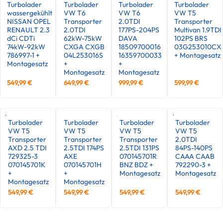
Turbolader
Turbolader
Turbolader
Turbolader
wassergekühlt
VW T6
VW T6
VW T5
NISSAN OPEL
Transporter
2.0TDI
Transporter
RENAULT 2.3
2.0TDI
177PS-204PS
Multivan 1.9TDI
dCi CDTi
62kW-75kW
DAVA
102PS BRS
74kW-92kW
CXGA CXGB
18509700016
03G253010CX
786997-1 +
04L253016S
16359700033
+ Montagesatz
Montagesatz
+
+
Montagesatz
Montagesatz
549,99
€
649,99
€
999,99
€
599,99
€
Turbolader
Turbolader
Turbolader
Turbolader
VW T5
VW T5
VW T5
VW T5
Transporter
Transporter
Transporter
2.0TDI
AXD 2.5 TDI
2.5TDI 174PS
2.5TDI 131PS
84PS-140PS
729325-3
AXE
070145701R
CAAA CAAB
070145701K
070145701H
BNZ BDZ +
792290-3 +
+
+
Montagesatz
Montagesatz
Montagesatz
Montagesatz
549,99
€
549,99
€
549,99
€
549,99
€