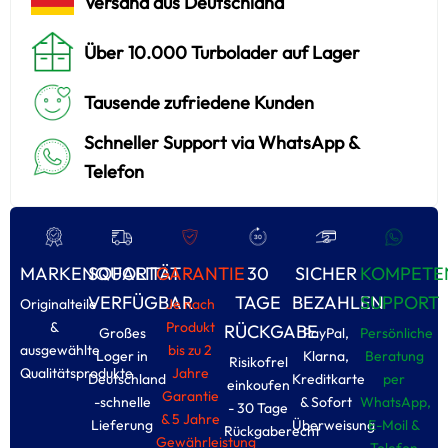
Versand aus Deutschland
Über 10.000 Turbolader auf Lager
Tausende zufriedene Kunden
Schneller Support via WhatsApp &
Telefon
MARKENQUALITÄT
SOFORT
GARANTIE
30
SICHER
KOMPETE
VERFÜGBAR
TAGE
BEZAHLEN
SUPPORT
Originalteile
Je nach
&
Produkt
RÜCKGABE
Großes
PayPal,
Persönliche
ausgewählte
bis zu 2
Loger in
Klarna,
Beratung
Risikofrel
Qualitätsprodukte
Jahre
Deutschland
Kreditkarte
per
einkoufen
Garantie
-schnelle
& Sofort
WhatsApp,
- 30 Tage
& 5 Jahre
Lieferung
Überweisung
E-Moil &
Rückgaberecht
Gewährleistung
Tolefon