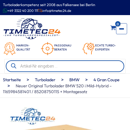
Zum
Turboladerkompetenz seit 2008 aus Falkensee bei Berlin
Inhalt
+49 3322 40 200 111
info@timetec24.de
springen
0
MARKEN-
PASSGENAU
ECHTE TURBO-
QUALITÄT
BERATEN
EXPERTEN
Products
search
>
>
>
Startseite
Turbolader
BMW
4 Gran Coupe
>
Neuer Original Turbolader BMW 520 i Mild-Hybrid –
1165984581401 / 8520875011S + Montagesatz