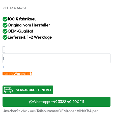
inkl. 19 % MwSt.
100 % fabrikneu
Original vom Hersteller
OEM-Qualität
Lieferzeit: 1–2 Werktage
Neuer
-
Original
Turbolader
BMW
520
+
i
In den Warenkorb
Mild-
Hybrid
–
VERSANDKOSTENFREI​
1165984581401
/
8520875011S
Whatsapp: +49 3322 40 200 111
+
Unsicher?
Schick uns
Teilenummer
(
OEM)
oder
VIN/KBA
per
Montagesatz