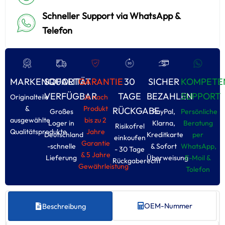
Schneller Support via WhatsApp &
Telefon
MARKENQUALITÄT
SOFORT
GARANTIE
30
SICHER
KOMPETE
VERFÜGBAR
TAGE
BEZAHLEN
SUPPORT
Originalteile
Je nach
&
Produkt
RÜCKGABE
Großes
PayPal,
Persönliche
ausgewählte
bis zu 2
Loger in
Klarna,
Beratung
Risikofrel
Qualitätsprodukte
Jahre
Deutschland
Kreditkarte
per
einkoufen
Garantie
-schnelle
& Sofort
WhatsApp,
- 30 Tage
& 5 Jahre
Lieferung
Überweisung
E-Moil &
Rückgaberecht
Gewährleistung
Tolefon
OEM-Nummer
Beschreibung