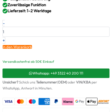
Zuverlässige Funktion
Lieferzeit: 1–2 Werktage
Neuer
-
Original
Montagesatz,
Lader
YANMAR
+
–
In den Warenkorb
12947318000
/
ABS977
Versandkostenfrei ab 50€ Einkauf
+
Starter-
Whatsapp: +49 3322 40 200 111
Keramiköl
Menge
Unsicher?
Schick uns
Teilenummer
(
OEM)
oder
VIN/KBA
per
WhatsApp, Antwort in Minuten.