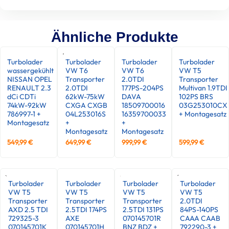
Ähnliche Produkte
Turbolader
Turbolader
Turbolader
Turbolader
wassergekühlt
VW T6
VW T6
VW T5
NISSAN OPEL
Transporter
2.0TDI
Transporter
RENAULT 2.3
2.0TDI
177PS-204PS
Multivan 1.9TDI
dCi CDTi
62kW-75kW
DAVA
102PS BRS
74kW-92kW
CXGA CXGB
18509700016
03G253010CX
786997-1 +
04L253016S
16359700033
+ Montagesatz
Montagesatz
+
+
Montagesatz
Montagesatz
549,99
€
649,99
€
999,99
€
599,99
€
Turbolader
Turbolader
Turbolader
Turbolader
VW T5
VW T5
VW T5
VW T5
Transporter
Transporter
Transporter
2.0TDI
AXD 2.5 TDI
2.5TDI 174PS
2.5TDI 131PS
84PS-140PS
729325-3
AXE
070145701R
CAAA CAAB
070145701K
070145701H
BNZ BDZ +
792290-3 +