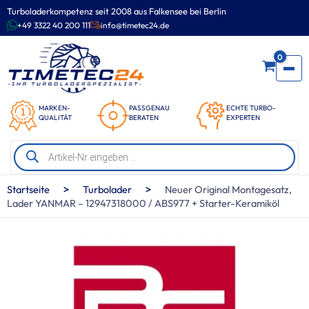
Zum
Turboladerkompetenz seit 2008 aus Falkensee bei Berlin
Inhalt
+49 3322 40 200 111
info@timetec24.de
springen
0
MARKEN-
PASSGENAU
ECHTE TURBO-
QUALITÄT
BERATEN
EXPERTEN
Products
search
>
>
Startseite
Turbolader
Neuer Original Montagesatz,
Lader YANMAR – 12947318000 / ABS977 + Starter-Keramiköl