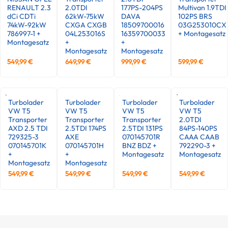
RENAULT 2.3
2.0TDI
177PS-204PS
Multivan 1.9TDI
dCi CDTi
62kW-75kW
DAVA
102PS BRS
74kW-92kW
CXGA CXGB
18509700016
03G253010CX
786997-1 +
04L253016S
16359700033
+ Montagesatz
Montagesatz
+
+
Montagesatz
Montagesatz
549,99
€
649,99
€
999,99
€
599,99
€
Turbolader
Turbolader
Turbolader
Turbolader
VW T5
VW T5
VW T5
VW T5
Transporter
Transporter
Transporter
2.0TDI
AXD 2.5 TDI
2.5TDI 174PS
2.5TDI 131PS
84PS-140PS
729325-3
AXE
070145701R
CAAA CAAB
070145701K
070145701H
BNZ BDZ +
792290-3 +
+
+
Montagesatz
Montagesatz
Montagesatz
Montagesatz
549,99
€
549,99
€
549,99
€
549,99
€