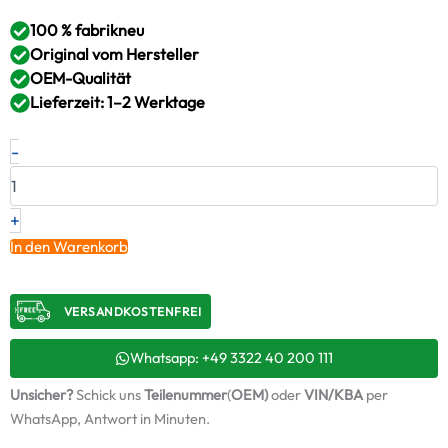
100 % fabrikneu
Original vom Hersteller
OEM-Qualität
Lieferzeit: 1–2 Werktage
Neuer
-
Original
Turbolader
DAF
–
+
1405848
In den Warenkorb
/
3596647
+
VERSANDKOSTENFREI​
Montagesatz
Menge
Whatsapp: +49 3322 40 200 111
Unsicher?
Schick uns
Teilenummer
(
OEM)
oder
VIN/KBA
per
WhatsApp, Antwort in Minuten.