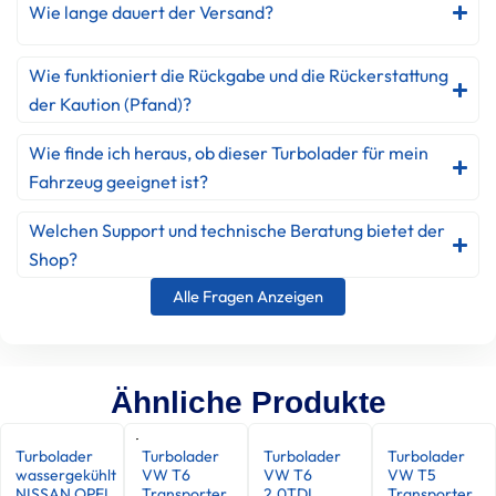
Wie lange dauert der Versand?
Wie funktioniert die Rückgabe und die Rückerstattung
der Kaution (Pfand)?
Wie finde ich heraus, ob dieser Turbolader für mein
Fahrzeug geeignet ist?
Welchen Support und technische Beratung bietet der
Shop?
Alle Fragen Anzeigen
Ähnliche Produkte
Turbolader
Turbolader
Turbolader
Turbolader
wassergekühlt
VW T6
VW T6
VW T5
NISSAN OPEL
Transporter
2.0TDI
Transporter