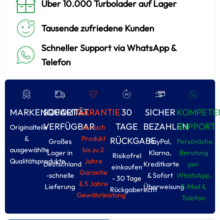
Über 10.000 Turbolader auf Lager
Tausende zufriedene Kunden
Schneller Support via WhatsApp &
Telefon
MARKENQUALITÄT
SOFORT
GARANTIE
30
SICHER
KOMPETE
VERFÜGBAR
TAGE
BEZAHLEN
SUPPORT
Originalteile
Je nach
&
Produkt
RÜCKGABE
Großes
PayPal,
Persönliche
ausgewählte
bis zu 2
Loger in
Klarna,
Beratung
Risikofrel
Qualitätsprodukte
Jahre
Deutschland
Kreditkarte
per
einkoufen
Garantie
-schnelle
& Sofort
WhatsApp,
- 30 Tage
& 5 Jahre
Lieferung
Überweisung
E-Moil &
Rückgaberecht
Gewährleistung
Tolefon