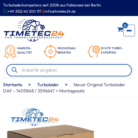
Zum
Turboladerkompetenz seit 2008 aus Falkensee bei Berlin
Inhalt
+49 3322 40 200 111
info@timetec24.de
springen
0
MARKEN-
PASSGENAU
ECHTE TURBO-
QUALITÄT
BERATEN
EXPERTEN
Products
search
>
>
Startseite
Turbolader
Neuer Original Turbolader
DAF – 1405848 / 3596647 + Montagesatz