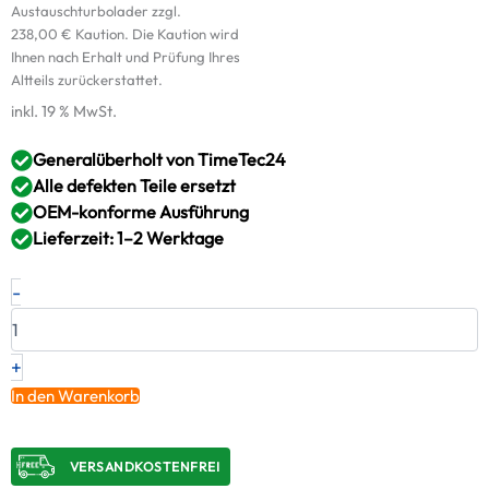
Austauschturbolader zzgl.
238,00
€
Kaution. Die Kaution wird
Ihnen nach Erhalt und Prüfung Ihres
Altteils zurückerstattet.
inkl. 19 % MwSt.
Generalüberholt von TimeTec24
Alle defekten Teile ersetzt
OEM-konforme Ausführung
Lieferzeit: 1–2 Werktage
Turbolader
-
NISSAN
RENAULT
2.5DCI
122PS-
+
146PS
In den Warenkorb
YD25DDT
14411-
3XN1A
VERSANDKOSTENFREI​
+