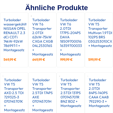
Ähnliche Produkte
Turbolader
Turbolader
Turbolader
Turbolader
wassergekühlt
VW T6
VW T6
VW T5
NISSAN OPEL
Transporter
2.0TDI
Transporter
RENAULT 2.3
2.0TDI
177PS-204PS
Multivan 1.9TDI
dCi CDTi
62kW-75kW
DAVA
102PS BRS
74kW-92kW
CXGA CXGB
18509700016
03G253010CX
786997-1 +
04L253016S
16359700033
+ Montagesatz
Montagesatz
+
+
Montagesatz
Montagesatz
549,99
€
649,99
€
999,99
€
599,99
€
Turbolader
Turbolader
Turbolader
Turbolader
VW T5
VW T5
VW T5
VW T5
Transporter
Transporter
Transporter
2.0TDI
AXD 2.5 TDI
2.5TDI 174PS
2.5TDI 131PS
84PS-140PS
729325-3
AXE
070145701R
CAAA CAAB
070145701K
070145701H
BNZ BDZ +
792290-3 +
+
+
Montagesatz
Montagesatz
Montagesatz
Montagesatz