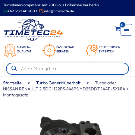
Zum
Turboladerkompetenz seit 2008 aus Falkensee bei Berlin
Inhalt
+49 3322 40 200 111
info@timetec24.de
springen
0
MARKEN-
PASSGENAU
ECHTE TURBO-
QUALITÄT
BERATEN
EXPERTEN
Products
search
>
>
Startseite
Turbo Generalüberholt
Turbolader
NISSAN RENAULT 2.5DCI 122PS-146PS YD25DDT 14411-3XN1A +
Montagesatz