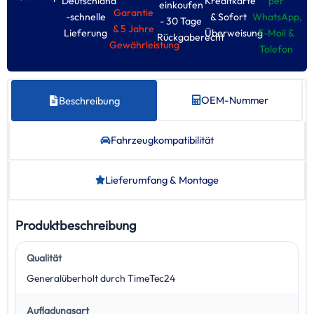
Deutschland
Kreditkarte
per
einkoufen
Garantie
-schnelle
& Sofort
WhatsApp,
- 30 Tage
& 5 Jahre
Lieferung
Überweisung
E-Moil &
Rückgaberecht
Gewährleistung
Tolefon
OEM-Nummer
Beschreibung
Fahrzeug­kompatibilität
Lieferumfang & Montage
Produktbeschreibung
Qualität
Generalüberholt durch TimeTec24
Aufladungsart