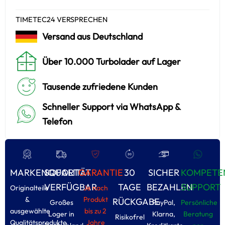
TIMETEC24 VERSPRECHEN
Versand aus Deutschland
Über 10.000 Turbolader auf Lager
Tausende zufriedene Kunden
Schneller Support via WhatsApp &
Telefon
MARKENQUALITÄT
SOFORT
GARANTIE
30
SICHER
KOMPETE
VERFÜGBAR
TAGE
BEZAHLEN
SUPPORT
Originalteile
Je nach
&
Produkt
RÜCKGABE
Großes
PayPal,
Persönliche
ausgewählte
bis zu 2
Loger in
Klarna,
Beratung
Risikofrel
Qualitätsprodukte
Jahre