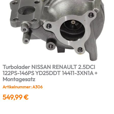
Turbolader NISSAN RENAULT 2.5DCI
122PS-146PS YD25DDT 14411-3XN1A +
Montagesatz
Artikelnummer: A306
549,99
€