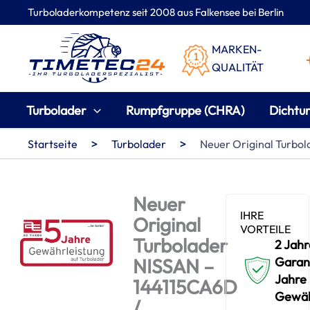
Zum
Turboladerkompetenz seit 2008 aus Falkensee bei Berlin
Inhalt
springen
MARKEN-
QUALITÄT
Turbolader
Rumpfgruppe (CHRA)
Dichtu
>
>
Startseite
Turbolader
Neuer Original Turbo
Neuer
IHRE
Original
VORTEILE
Turbolader
2 Jahr
NISSAN –
Garant
Jahre
144115CA6D
Gewäh
/