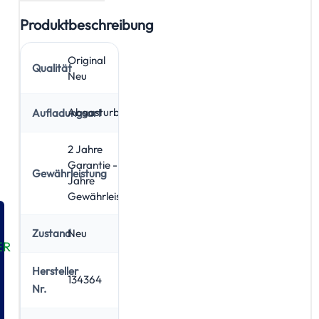
Produktbeschreibung
Original
Qualität
Neu
Abgasturbolader
Aufladungsart
2 Jahre
Garantie - 5
Gewährleistung
Jahre
Gewährleistung
Neu
Zustand
ER
Hersteller
134364
Nr.