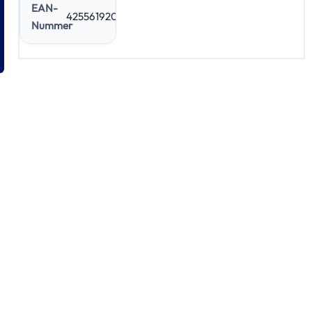
EAN-
4255619200457
Nummer