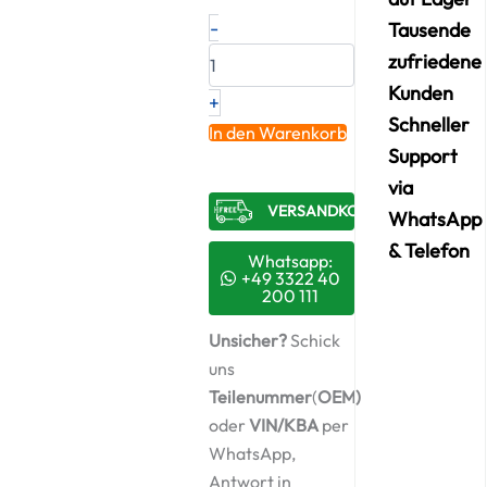
Neuer
-
Tausende
Original
zufriedene
Turbolader
NISSAN
Kunden
+
–
Schneller
144115CA6D
In den Warenkorb
/
Support
8839355006S
via
Menge
VERSANDKOSTENFREI​
WhatsApp
& Telefon
Whatsapp:
+49 3322 40
200 111
Unsicher?
Schick
uns
Teilenummer
(
OEM)
oder
VIN/KBA
per
WhatsApp,
Antwort in