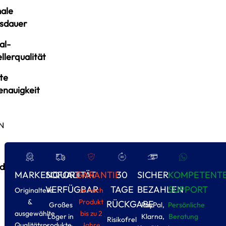
ale
sdauer
al-
llerqualität
te
enauigkeit
N
d
MARKENQUALITÄT
SOFORT
GARANTIE
30
SICHER
KOMPETENT
VERFÜGBAR
TAGE
BEZAHLEN
SUPPORT
Originalteile
Je nach
&
Produkt
RÜCKGABE
Großes
PayPal,
Persönliche
ausgewählte
bis zu 2
Loger in
Klarna,
Beratung
Risikofrel
Qualitätsprodukte
Jahre