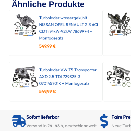
Ähnliche Produkte
Turbolader wassergekühlt
NISSAN OPEL RENAULT 2.3 dCi
CDTi 74kW-92kW 786997-1 +
Montagesatz
549,99
€
Turbolader VW T5 Transporter
AXD 2.5 TDI 729325-3
070145701K + Montagesatz
549,99
€
Sofort lieferbar
Faire Pre
Versand in 24–48 h, deutschlandweit
Neue Turb