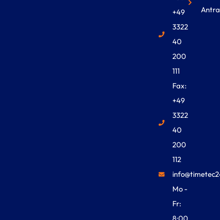
Antra
+49
3322
40
200
111
Fax:
+49
3322
40
200
112
info@timetec2
Mo -
Fr:
8:00