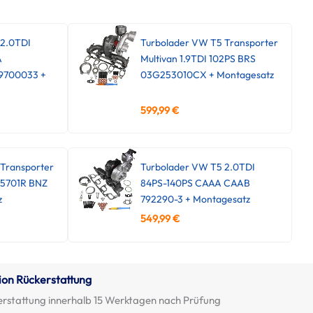
 2.0TDI
Turbolader VW T5 Transporter
A
Multivan 1.9TDI 102PS BRS
9700033 +
03G253010CX + Montagesatz
599,99
€
Transporter
Turbolader VW T5 2.0TDI
45701R BNZ
84PS-140PS CAAA CAAB
z
792290-3 + Montagesatz
549,99
€
ion Rückerstattung
erstattung innerhalb 15 Werktagen nach Prüfung