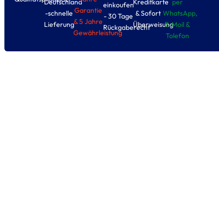
Deutschland
Kreditkarte
per
einkoufen
Garantie
-schnelle
& Sofort
WhatsApp,
- 30 Tage
& 5 Jahre
Lieferung
Überweisung
E-Moil &
Rückgaberecht
Gewährleistung
Tolefon