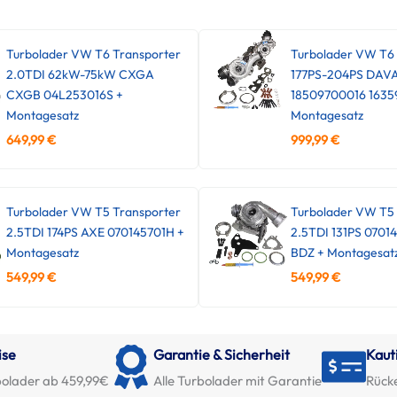
Turbolader VW T6 Transporter
Turbolader VW T6
2.0TDI 62kW-75kW CXGA
177PS-204PS DAV
CXGB 04L253016S +
18509700016 1635
Montagesatz
Montagesatz
649,99
€
999,99
€
Turbolader VW T5 Transporter
Turbolader VW T5 
2.5TDI 174PS AXE 070145701H +
2.5TDI 131PS 0701
Montagesatz
BDZ + Montagesat
549,99
€
549,99
€
ise
Garantie & Sicherheit
Kaut
olader ab 459,99€
Alle Turbolader mit Garantie
Rück