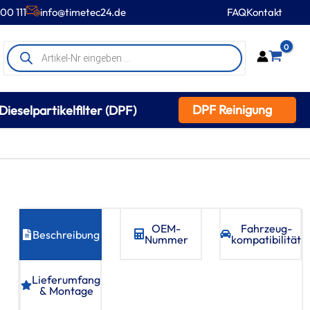
00 111
info@timetec24.de
FAQ
Kontakt
Products
0
search
DPF Reinigung
Dieselpartikelfilter (DPF)
OEM-
Fahrzeug­
Beschreibung
Nummer
kompatibilität
Lieferumfang
& Montage