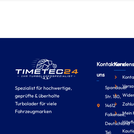
Kontaktiere
Kundense
uns
Konta
Versa
Spandauer
Spezialist für hochwertige,
Wider
geprüfte & überholte
Str. 180,
Turbolader für viele
Zahlu
14612
Fahrzeugmarken
Mein 
Falkensee,
Häufi
Deutschland
Kauti
Tel: