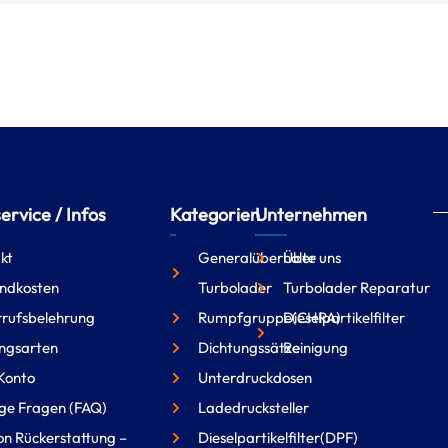
rvice / Infos
Kategorien
Unternehmen
kt
Generalüberholte
Über uns
ndkosten
Turbolader
Turbolader Reparatur
rufsbelehrung
Rumpfgruppe(CHRA)
Dieselpartikelfilter
ngsarten
Dichtungssätze
Reinigung
Konto
Unterdruckdosen
ge Fragen (FAQ)
Ladedrucksteller
on Rückerstattung –
Dieselpartikelfilter(DPF)