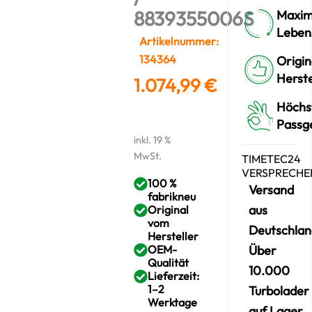
8839355006S
Maxim
Leben
Artikelnummer:
134364
Origin
Herste
1.074,99
€
Höchs
Passg
inkl. 19 %
MwSt.
TIMETEC24
VERSPRECHE
100 %
Versand
fabrikneu
aus
Original
vom
Deutschlan
Hersteller
OEM-
Über
Qualität
10.000
Lieferzeit:
1–2
Turbolader
Werktage
auf Lager