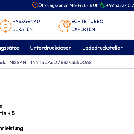
Öffnungszeiten Mo-Fr: 8-18 Uhr
+49 3322 40 2
PASSGENAU
ECHTE TURBO-
BERATEN
EXPERTEN
ngssätze
Unterdruckdosen
Ladedrucksteller
lader NISSAN – 144115CA6D / 8839355006S
e
ie + 5
rleistung