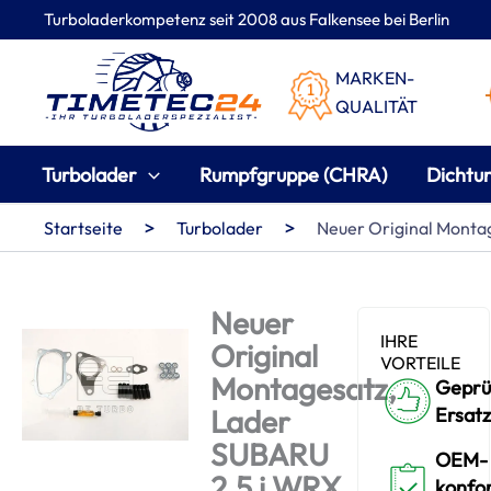
Zum
Turboladerkompetenz seit 2008 aus Falkensee bei Berlin
Inhalt
springen
MARKEN-
QUALITÄT
Turbolader
Rumpfgruppe (CHRA)
Dichtu
>
>
Startseite
Turbolader
Neuer Original Monta
Neuer
IHRE
Original
VORTEILE
Montagesatz,
Geprü
Lader
Ersatz
SUBARU
OEM-
2.5 i WRX
konfo