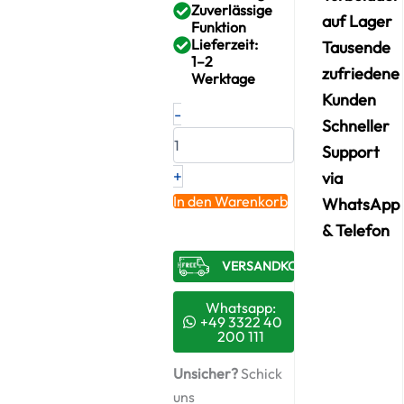
Zuverlässige
auf Lager
Funktion
Lieferzeit:
Tausende
1–2
zufriedene
Werktage
Kunden
Neuer
-
Original
Schneller
Montagesatz,
Support
Lader
+
via
SUBARU
2.5
In den Warenkorb
WhatsApp
i
& Telefon
WRX
AWD
VERSANDKOSTENFREI​
–
14411AA710
/
Whatsapp:
ABS881
+49 3322 40
200 111
+
Starter-
Unsicher?
Schick
Keramiköl
Menge
uns