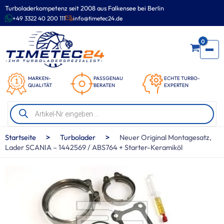
Zum
Turboladerkompetenz seit 2008 aus Falkensee bei Berlin
Inhalt
+49 3322 40 200 111
info@timetec24.de
springen
0
MARKEN-
PASSGENAU
ECHTE TURBO-
QUALITÄT
BERATEN
EXPERTEN
Products
search
>
>
Startseite
Turbolader
Neuer Original Montagesatz,
Lader SCANIA – 1442569 / ABS764 + Starter-Keramiköl