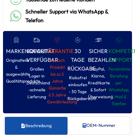
Schneller Support via WhatsApp &
Telefon
MARKENQUALITÄT
SOFORT
GARANTIE
30
SICHER
KOMPETE
VERFÜGBAR
TAGE
BEZAHLEN
SUPPORT
Originalteile
Je nach
&
Produkt
RÜCKGABE
Großes
PayPal,
Persönliche
ausgewählte
bis zu 2
Loger in
Klarna,
Beratung
Risikofrel
Qualitätsprodukte
Jahre
Deutschland
Kreditkarte
per
einkoufen
Garantie
-schnelle
& Sofort
WhatsApp,
- 30 Tage
& 5 Jahre
Lieferung
Überweisung
E-Moil &
Rückgaberecht
Gewährleistung
Tolefon
OEM-Nummer
Beschreibung