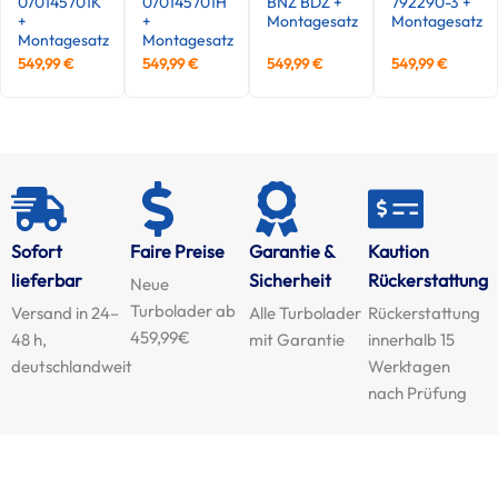
070145701K
070145701H
BNZ BDZ +
792290-3 +
+
+
Montagesatz
Montagesatz
Montagesatz
Montagesatz
549,99
€
549,99
€
549,99
€
549,99
€
Sofort
Faire Preise
Garantie &
Kaution
lieferbar
Sicherheit
Rückerstattung
Neue
Turbolader ab
Versand in 24–
Alle Turbolader
Rückerstattung
459,99€
48 h,
mit Garantie
innerhalb 15
deutschlandweit
Werktagen
nach Prüfung