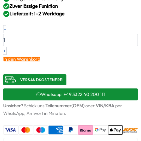
Zuverlässige Funktion
Lieferzeit: 1–2 Werktage
Neuer
-
Original
Montagesatz,
Lader
SCANIA
+
–
In den Warenkorb
1442569
/
ABS764
VERSANDKOSTENFREI​
+
Starter-
Keramiköl
Whatsapp: +49 3322 40 200 111
Menge
Unsicher?
Schick uns
Teilenummer
(
OEM)
oder
VIN/KBA
per
WhatsApp, Antwort in Minuten.