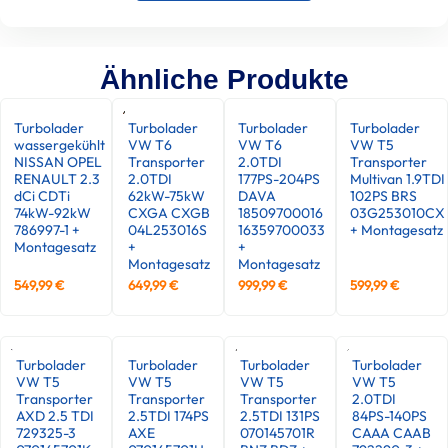
Ähnliche Produkte
Turbolader
Turbolader
Turbolader
Turbolader
wassergekühlt
VW T6
VW T6
VW T5
NISSAN OPEL
Transporter
2.0TDI
Transporter
RENAULT 2.3
2.0TDI
177PS-204PS
Multivan 1.9TDI
dCi CDTi
62kW-75kW
DAVA
102PS BRS
74kW-92kW
CXGA CXGB
18509700016
03G253010CX
786997-1 +
04L253016S
16359700033
+ Montagesatz
Montagesatz
+
+
Montagesatz
Montagesatz
549,99
€
649,99
€
999,99
€
599,99
€
Turbolader
Turbolader
Turbolader
Turbolader
VW T5
VW T5
VW T5
VW T5
Transporter
Transporter
Transporter
2.0TDI
AXD 2.5 TDI
2.5TDI 174PS
2.5TDI 131PS
84PS-140PS
729325-3
AXE
070145701R
CAAA CAAB