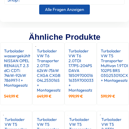
Alle Fragen Anzeigen
Ähnliche Produkte
Turbolader
Turbolader
Turbolader
Turbolader
wassergekühlt
VW T6
VW T6
VW T5
NISSAN OPEL
Transporter
2.0TDI
Transporter
RENAULT 2.3
2.0TDI
177PS-204PS
Multivan 1.9TDI
dCi CDTi
62kW-75kW
DAVA
102PS BRS
74kW-92kW
CXGA CXGB
18509700016
03G253010CX
786997-1 +
04L253016S
16359700033
+ Montagesatz
Montagesatz
+
+
Montagesatz
Montagesatz
549,99
€
649,99
€
999,99
€
599,99
€
Turbolader
Turbolader
Turbolader
Turbolader
VW T5
VW T5
VW T5
VW T5