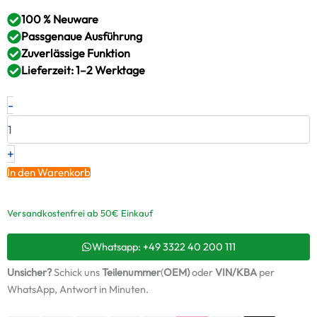
100 % Neuware
Passgenaue Ausführung
Zuverlässige Funktion
Lieferzeit: 1–2 Werktage
Neuer
-
Original
Montagesatz,
Lader
MITSUBISHI
+
EVO
In den Warenkorb
IX
–
1515A054
Versandkostenfrei ab 50€ Einkauf
/
ABS889
Whatsapp: +49 3322 40 200 111
+
Starter-
Unsicher?
Schick uns
Teilenummer
(
OEM)
oder
VIN/KBA
per
Keramiköl
WhatsApp, Antwort in Minuten.
Menge