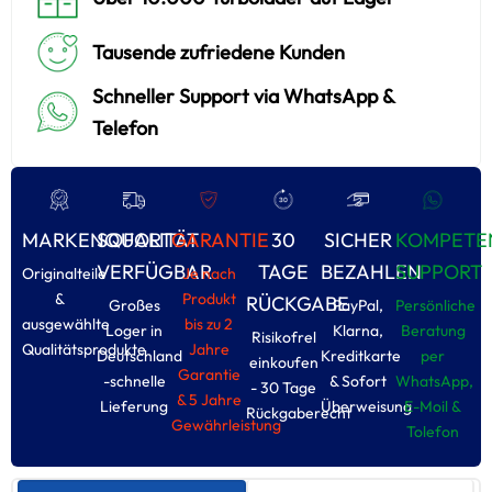
Tausende zufriedene Kunden
Schneller Support via WhatsApp &
Telefon
MARKENQUALITÄT
SOFORT
GARANTIE
30
SICHER
KOMPETE
VERFÜGBAR
TAGE
BEZAHLEN
SUPPORT
Originalteile
Je nach
&
Produkt
RÜCKGABE
Großes
PayPal,
Persönliche
ausgewählte
bis zu 2
Loger in
Klarna,
Beratung
Risikofrel
Qualitätsprodukte
Jahre
Deutschland
Kreditkarte
per
einkoufen
Garantie
-schnelle
& Sofort
WhatsApp,
- 30 Tage
& 5 Jahre
Lieferung
Überweisung
E-Moil &
Rückgaberecht
Gewährleistung
Tolefon