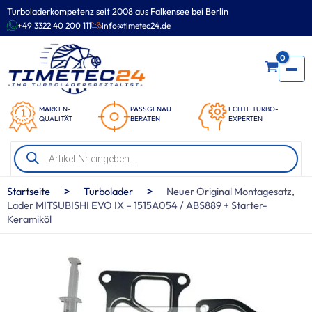
Zum
Turboladerkompetenz seit 2008 aus Falkensee bei Berlin
Inhalt
+49 3322 40 200 111
info@timetec24.de
springen
0
MARKEN-
PASSGENAU
ECHTE TURBO-
QUALITÄT
BERATEN
EXPERTEN
Products
search
>
>
Startseite
Turbolader
Neuer Original Montagesatz,
Lader MITSUBISHI EVO IX – 1515A054 / ABS889 + Starter-
Keramiköl