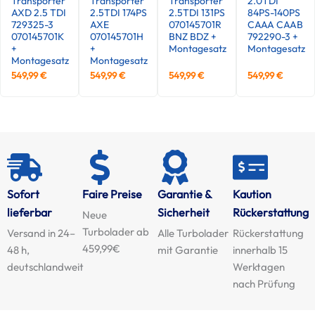
Transporter
Transporter
Transporter
2.0TDI
AXD 2.5 TDI
2.5TDI 174PS
2.5TDI 131PS
84PS-140PS
729325-3
AXE
070145701R
CAAA CAAB
070145701K
070145701H
BNZ BDZ +
792290-3 +
+
+
Montagesatz
Montagesatz
Montagesatz
Montagesatz
549,99
€
549,99
€
549,99
€
549,99
€
Sofort
Faire Preise
Garantie &
Kaution
lieferbar
Sicherheit
Rückerstattung
Neue
Turbolader ab
Versand in 24–
Alle Turbolader
Rückerstattung
459,99€
48 h,
mit Garantie
innerhalb 15
deutschlandweit
Werktagen
nach Prüfung