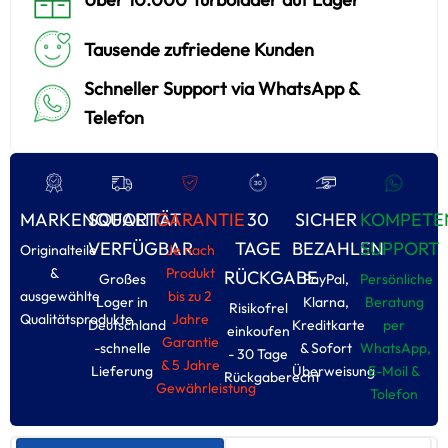
Tausende zufriedene Kunden
Schneller Support via WhatsApp &
Telefon
MARKENQUALITÄT
SOFORT
GARANTIE
30
SICHER
KOMPETE
VERFÜGBAR
TAGE
BEZAHLEN
SUPPORT
Originalteile
Je nach
&
Produkt
RÜCKGABE
Großes
PayPal,
Persönliche
ausgewählte
bis zu 2
Loger in
Klarna,
Beratung
Risikofrel
Qualitätsprodukte
Jahre
Deutschland
Kreditkarte
per
einkoufen
Garantie
-schnelle
& Sofort
WhatsApp,
- 30 Tage
& 5 Jahre
Lieferung
Überweisung
E-Moil &
Rückgaberecht
Gewährleistung
Tolefon