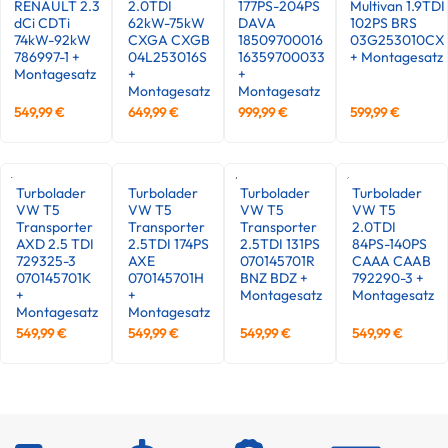
RENAULT 2.3
2.0TDI
177PS-204PS
Multivan 1.9TDI
dCi CDTi
62kW-75kW
DAVA
102PS BRS
74kW-92kW
CXGA CXGB
18509700016
03G253010CX
786997-1 +
04L253016S
16359700033
+ Montagesatz
Montagesatz
+
+
Montagesatz
Montagesatz
549,99
€
649,99
€
999,99
€
599,99
€
Turbolader
Turbolader
Turbolader
Turbolader
VW T5
VW T5
VW T5
VW T5
Transporter
Transporter
Transporter
2.0TDI
AXD 2.5 TDI
2.5TDI 174PS
2.5TDI 131PS
84PS-140PS
729325-3
AXE
070145701R
CAAA CAAB
070145701K
070145701H
BNZ BDZ +
792290-3 +
+
+
Montagesatz
Montagesatz
Montagesatz
Montagesatz
549,99
€
549,99
€
549,99
€
549,99
€