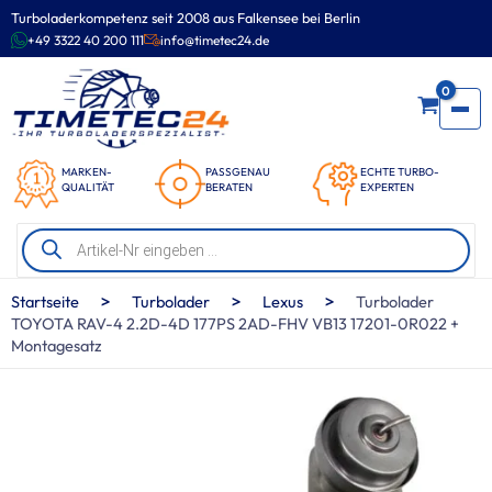
Zum
Turboladerkompetenz seit 2008 aus Falkensee bei Berlin
Inhalt
+49 3322 40 200 111
info@timetec24.de
springen
0
MARKEN-
PASSGENAU
ECHTE TURBO-
QUALITÄT
BERATEN
EXPERTEN
Products
search
>
>
>
Startseite
Turbolader
Lexus
Turbolader
TOYOTA RAV-4 2.2D-4D 177PS 2AD-FHV VB13 17201-0R022 +
Montagesatz