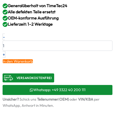
Generalüberholt von TimeTec24
Alle defekten Teile ersetzt
OEM-konforme Ausführung
Lieferzeit: 1–2 Werktage
Turbolader
-
TOYOTA
RAV-
4
2.2D-
+
4D
In den Warenkorb
177PS
2AD-
FHV
VERSANDKOSTENFREI​
VB13
17201-
0R022
Whatsapp: +49 3322 40 200 111
+
Unsicher?
Schick uns
Teilenummer
(
OEM)
oder
VIN/KBA
per
Montagesatz
Menge
WhatsApp, Antwort in Minuten.