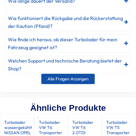
Wie lange dauert der Versand?
Wie funktioniert die Rückgabe und die Rückerstattung
der Kaution (Pfand)?
Wie finde ich heraus, ob dieser Turbolader für mein
Fahrzeug geeignet ist?
Welchen Support und technische Beratung bietet der
Shop?
Alle Fragen Anzeigen
Ähnliche Produkte
Turbolader
Turbolader
Turbolader
Turbolader
wassergekühlt
VW T6
VW T6
VW T5
NISSAN OPEL
Transporter
2.0TDI
Transporter