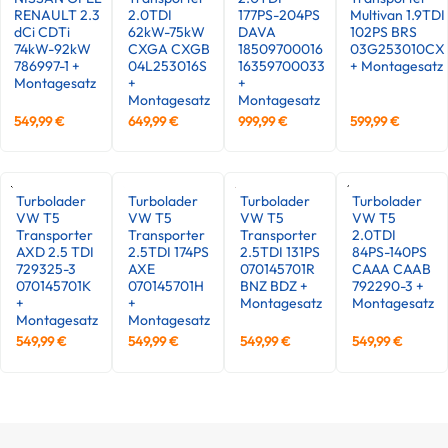
RENAULT 2.3
2.0TDI
177PS-204PS
Multivan 1.9TDI
dCi CDTi
62kW-75kW
DAVA
102PS BRS
74kW-92kW
CXGA CXGB
18509700016
03G253010CX
786997-1 +
04L253016S
16359700033
+ Montagesatz
Montagesatz
+
+
Montagesatz
Montagesatz
549,99
€
649,99
€
999,99
€
599,99
€
Turbolader
Turbolader
Turbolader
Turbolader
VW T5
VW T5
VW T5
VW T5
Transporter
Transporter
Transporter
2.0TDI
AXD 2.5 TDI
2.5TDI 174PS
2.5TDI 131PS
84PS-140PS
729325-3
AXE
070145701R
CAAA CAAB
070145701K
070145701H
BNZ BDZ +
792290-3 +
+
+
Montagesatz
Montagesatz
Montagesatz
Montagesatz
549,99
€
549,99
€
549,99
€
549,99
€