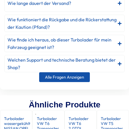
Wie lange dauert der Versand?
Wie funktioniert die Rückgabe und die Rückerstattung
der Kaution (Pfand)?
Wie finde ich heraus, ob dieser Turbolader für mein
Fahrzeug geeignet ist?
Welchen Support und technische Beratung bietet der
Shop?
Alle Fragen Anzeigen
Ähnliche Produkte
Turbolader
Turbolader
Turbolader
Turbolader
wassergekühlt
VW T6
VW T6
VW T5
NISSAN OPEL
Transporter
2.0TDI
Transporter