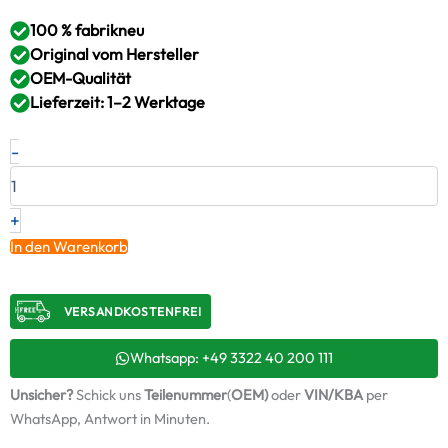
100 % fabrikneu
Original vom Hersteller
OEM-Qualität
Lieferzeit: 1–2 Werktage
Neuer
-
Original
Turbolader
SCANIA
–
+
1766750
In den Warenkorb
/
7030130008
+
VERSANDKOSTENFREI​
Montagesatz
Menge
Whatsapp: +49 3322 40 200 111
Unsicher?
Schick uns
Teilenummer
(
OEM)
oder
VIN/KBA
per
WhatsApp, Antwort in Minuten.