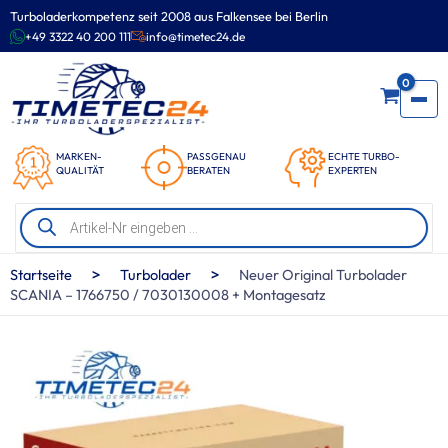
Zum
Turboladerkompetenz seit 2008 aus Falkensee bei Berlin
Inhalt
+49 3322 40 200 111
info@timetec24.de
springen
0
MARKEN-
PASSGENAU
ECHTE TURBO-
QUALITÄT
BERATEN
EXPERTEN
Products
search
>
>
Startseite
Turbolader
Neuer Original Turbolader
SCANIA – 1766750 / 7030130008 + Montagesatz