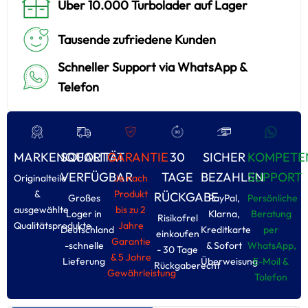
Über 10.000 Turbolader auf Lager
Tausende zufriedene Kunden
Schneller Support via WhatsApp &
Telefon
MARKENQUALITÄT
SOFORT
GARANTIE
30
SICHER
KOMPETE
VERFÜGBAR
TAGE
BEZAHLEN
SUPPORT
Originalteile
Je nach
&
Produkt
RÜCKGABE
Großes
PayPal,
Persönliche
ausgewählte
bis zu 2
Loger in
Klarna,
Beratung
Risikofrel
Qualitätsprodukte
Jahre
Deutschland
Kreditkarte
per
einkoufen
Garantie
-schnelle
& Sofort
WhatsApp,
- 30 Tage
& 5 Jahre
Lieferung
Überweisung
E-Moil &
Rückgaberecht
Gewährleistung
Tolefon