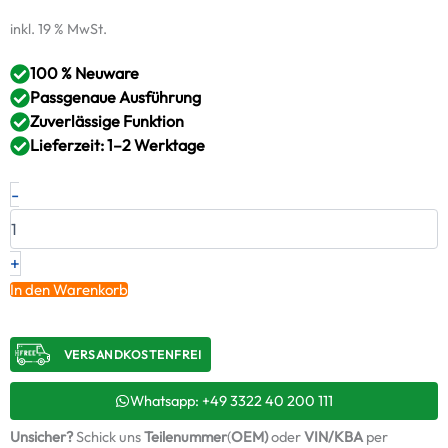
inkl. 19 % MwSt.
100 % Neuware
Passgenaue Ausführung
Zuverlässige Funktion
Lieferzeit: 1–2 Werktage
Neuer
-
Original
Montagesatz,
Lader
HONDA
+
2.0
In den Warenkorb
i-
VTEC
Type
VERSANDKOSTENFREI​
R
–
18900RPYG020M3
Whatsapp: +49 3322 40 200 111
/
Unsicher?
Schick uns
Teilenummer
(
OEM)
oder
VIN/KBA
per
ABS947