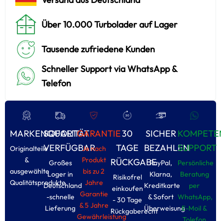
Über 10.000 Turbolader auf Lager
Tausende zufriedene Kunden
Schneller Support via WhatsApp &
Telefon
MARKENQUALITÄT
SOFORT
GARANTIE
30
SICHER
KOMPETE
VERFÜGBAR
TAGE
BEZAHLEN
SUPPORT
Originalteile
Je nach
&
Produkt
RÜCKGABE
Großes
PayPal,
Persönliche
ausgewählte
bis zu 2
Loger in
Klarna,
Beratung
Risikofrel
Qualitätsprodukte
Jahre
Deutschland
Kreditkarte
per
einkoufen
Garantie
-schnelle
& Sofort
WhatsApp,
- 30 Tage
& 5 Jahre
Lieferung
Überweisung
E-Moil &
Rückgaberecht
Gewährleistung
Tolefon