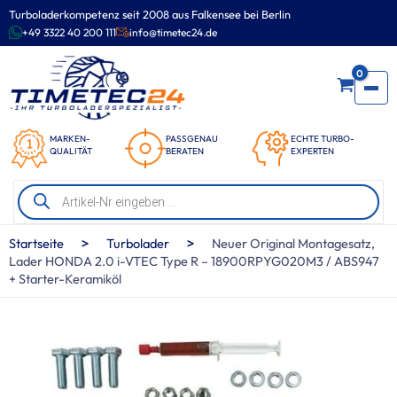
Zum
Turboladerkompetenz seit 2008 aus Falkensee bei Berlin
Inhalt
+49 3322 40 200 111
info@timetec24.de
springen
0
MARKEN-
PASSGENAU
ECHTE TURBO-
QUALITÄT
BERATEN
EXPERTEN
Products
search
>
>
Startseite
Turbolader
Neuer Original Montagesatz,
Lader HONDA 2.0 i-VTEC Type R – 18900RPYG020M3 / ABS947
+ Starter-Keramiköl