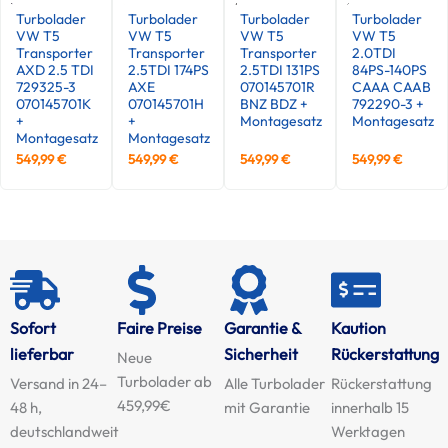
Turbolader
Turbolader
Turbolader
Turbolader
VW T5
VW T5
VW T5
VW T5
Transporter
Transporter
Transporter
2.0TDI
AXD 2.5 TDI
2.5TDI 174PS
2.5TDI 131PS
84PS-140PS
729325-3
AXE
070145701R
CAAA CAAB
070145701K
070145701H
BNZ BDZ +
792290-3 +
+
+
Montagesatz
Montagesatz
Montagesatz
Montagesatz
549,99
€
549,99
€
549,99
€
549,99
€
Sofort
Faire Preise
Garantie &
Kaution
lieferbar
Sicherheit
Rückerstattung
Neue
Turbolader ab
Versand in 24–
Alle Turbolader
Rückerstattung
459,99€
48 h,
mit Garantie
innerhalb 15
deutschlandweit
Werktagen