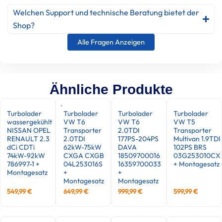
Welchen Support und technische Beratung bietet der
Shop?
Alle Fragen Anzeigen
Ähnliche Produkte
Turbolader
Turbolader
Turbolader
Turbolader
wassergekühlt
VW T6
VW T6
VW T5
NISSAN OPEL
Transporter
2.0TDI
Transporter
RENAULT 2.3
2.0TDI
177PS-204PS
Multivan 1.9TDI
dCi CDTi
62kW-75kW
DAVA
102PS BRS
74kW-92kW
CXGA CXGB
18509700016
03G253010CX
786997-1 +
04L253016S
16359700033
+ Montagesatz
Montagesatz
+
+
Montagesatz
Montagesatz
549,99
€
649,99
€
999,99
€
599,99
€