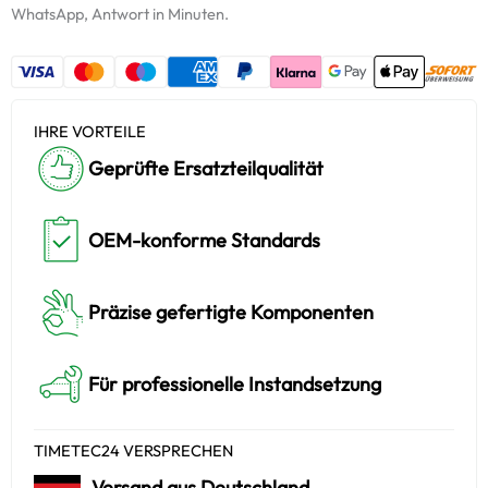
+
WhatsApp, Antwort in Minuten.
Starter-
Keramiköl
Menge
IHRE VORTEILE
Geprüfte Ersatzteilqualität
OEM-konforme Standards
Präzise gefertigte Komponenten
Für professionelle Instandsetzung
TIMETEC24 VERSPRECHEN
Versand aus Deutschland