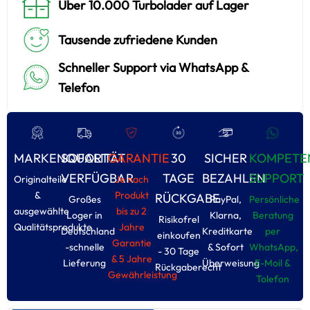
Über 10.000 Turbolader auf Lager
Tausende zufriedene Kunden
Schneller Support via WhatsApp &
Telefon
MARKENQUALITÄT
SOFORT
GARANTIE
30
SICHER
KOMPETE
VERFÜGBAR
TAGE
BEZAHLEN
SUPPORT
Originalteile
Je nach
&
Produkt
RÜCKGABE
Großes
PayPal,
Persönliche
ausgewählte
bis zu 2
Loger in
Klarna,
Beratung
Risikofrel
Qualitätsprodukte
Jahre
Deutschland
Kreditkarte
per
einkoufen
Garantie
-schnelle
& Sofort
WhatsApp,
- 30 Tage
& 5 Jahre
Lieferung
Überweisung
E-Moil &
Rückgaberecht
Gewährleistung
Tolefon