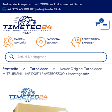
Zum
Turboladerkompetenz seit 2008 aus Falkensee bei Berlin
Inhalt
+49 3322 40 200 111
info@timetec24.de
springen
0
MARKEN-
PASSGENAU
ECHTE TURBO-
QUALITÄT
BERATEN
EXPERTEN
Products
search
>
>
Startseite
Turbolader
Neuer Original Turbolader
MITSUBISHI – ME190511 / 4913503300 + Montagesatz