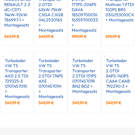
RENAULT 2.3
2.0TDI
177PS-204PS
Multivan 1.9TDI
dCi CDTi
62kW-75kW
DAVA
102PS BRS
74kW-92kW
CXGA CXGB
18509700016
03G253010CX
786997-1 +
04L253016S
16359700033
+ Montagesatz
Montagesatz
+
+
Montagesatz
Montagesatz
549,99
€
649,99
€
999,99
€
599,99
€
Turbolader
Turbolader
Turbolader
Turbolader
VW T5
VW T5
VW T5
VW T5
Transporter
Transporter
Transporter
2.0TDI
AXD 2.5 TDI
2.5TDI 174PS
2.5TDI 131PS
84PS-140PS
729325-3
AXE
070145701R
CAAA CAAB
070145701K
070145701H
BNZ BDZ +
792290-3 +
+
+
Montagesatz
Montagesatz
Montagesatz
Montagesatz
549,99
€
549,99
€
549,99
€
549,99
€