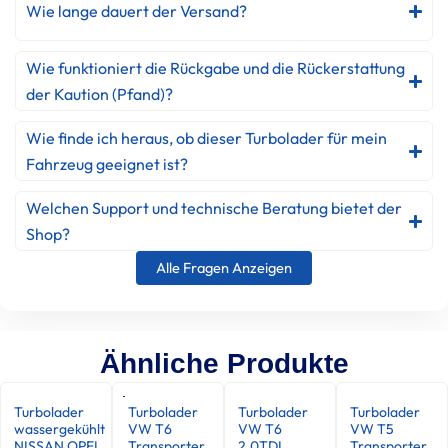
Wie lange dauert der Versand?
Wie funktioniert die Rückgabe und die Rückerstattung
der Kaution (Pfand)?
Wie finde ich heraus, ob dieser Turbolader für mein
Fahrzeug geeignet ist?
Welchen Support und technische Beratung bietet der
Shop?
Alle Fragen Anzeigen
Ähnliche Produkte
Turbolader
Turbolader
Turbolader
Turbolader
wassergekühlt
VW T6
VW T6
VW T5
NISSAN OPEL
Transporter
2.0TDI
Transporter