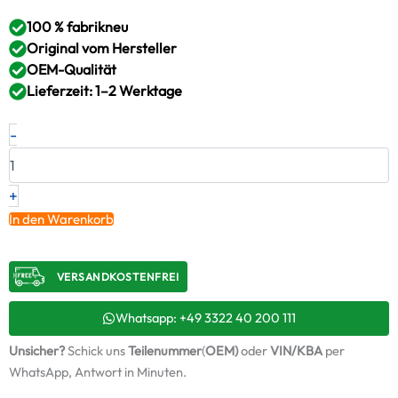
100 % fabrikneu
Original vom Hersteller
OEM-Qualität
Lieferzeit: 1–2 Werktage
Neuer
-
Original
Turbolader
MITSUBISHI
–
+
ME190511
In den Warenkorb
/
4913503300
+
VERSANDKOSTENFREI​
Montagesatz
Menge
Whatsapp: +49 3322 40 200 111
Unsicher?
Schick uns
Teilenummer
(
OEM)
oder
VIN/KBA
per
WhatsApp, Antwort in Minuten.