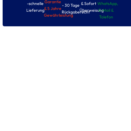
Garantie
-schnelle
& Sofort
WhatsApp,
- 30 Tage
& 5 Jahre
Lieferung
Überweisung
E-Moil &
Rückgaberecht
Gewährleistung
Tolefon