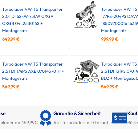
Turbolader VW T6 Transporter
Turbolader VW T6
2.0TDI 62kW-75kW CXGA
177PS-204PS DAV
CXGB 04L253016S +
18509700016 1635
Montagesatz
Montagesatz
649,99
€
999,99
€
Turbolader VW T5 Transporter
Turbolader VW T5 
2.5TDI 174PS AXE 070145701H +
2.5TDI 131PS 0701
Montagesatz
BDZ + Montagesat
549,99
€
549,99
€
ise
Garantie & Sicherheit
Kaut
olader ab 459,99€
Alle Turbolader mit Garantie
Rück