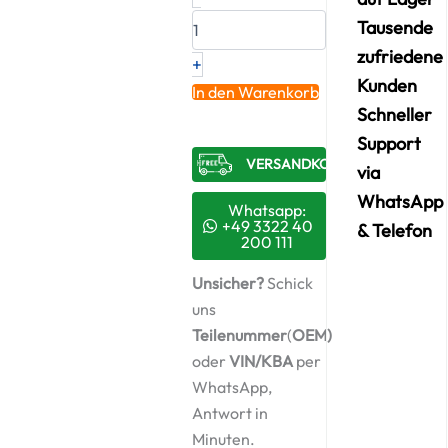
Original
Turbolader
Tausende
KUBOTA
zufriedene
+
–
Kunden
1J70017012
In den Warenkorb
/
Schneller
CK41
Support
Menge
VERSANDKOSTENFREI​
via
WhatsApp
Whatsapp:
+49 3322 40
& Telefon
200 111
Unsicher?
Schick
uns
Teilenummer
(
OEM)
oder
VIN/KBA
per
WhatsApp,
Antwort in
Minuten.