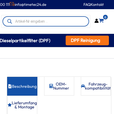
00 111
info@timetec24.de
FAQ
Kontakt
Products
0
search
DPF Reinigung
Dieselpartikelfilter (DPF)
OEM-
Fahrzeug­
Beschreibung
Nummer
kompatibilität
Lieferumfang
& Montage