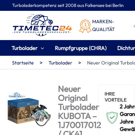
Zum
Turboladerkompetenz seit 2008 aus Falkensee bei Berlin
Inhalt
springen
MARKEN-
QUALITÄT
Turbolader
Rumpfgruppe (CHRA)
Dichtu
>
>
Startseite
Turbolader
Neuer Original Turbo
Neuer
IHRE
Original
VORTEILE
Turbolader
2 Jahr
KUBOTA –
Garant
Jahre
1J70017012
Gewäh
/ CK41