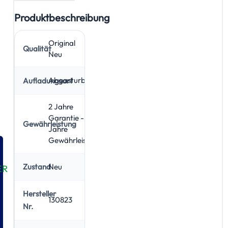
Produktbeschreibung
Original
Qualität
Neu
Abgasturbolader
Aufladungsart
2 Jahre
Garantie - 5
Gewährleistung
Jahre
Gewährleistung
Neu
Zustand
ER
Hersteller
130823
Nr.