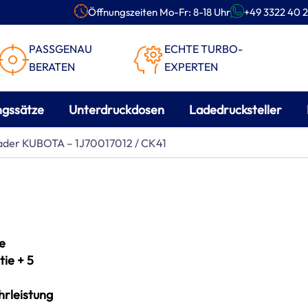
Öffnungszeiten Mo-Fr: 8-18 Uhr
+49 3322 40 2
PASSGENAU
ECHTE TURBO-
BERATEN
EXPERTEN
ngssätze
Unterdruckdosen
Ladedrucksteller
lader KUBOTA – 1J70017012 / CK41
e
ie + 5
rleistung