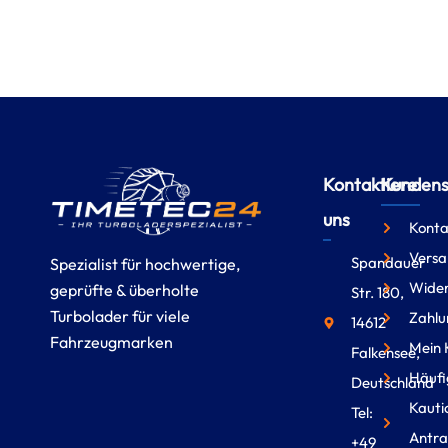
Kontaktiere
Kundense
uns
Konta
Versa
Spandauer
Spezialist für hochwertige,
Wider
geprüfte & überholte
Str. 180,
Turbolader für viele
Zahlu
14612
Fahrzeugmarken
Mein 
Falkensee,
Häufi
Deutschland
Kauti
Tel:
Antra
+49