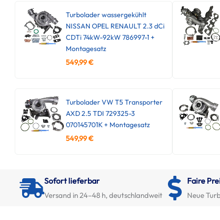
Turbolader wassergekühlt
NISSAN OPEL RENAULT 2.3 dCi
CDTi 74kW-92kW 786997-1 +
Montagesatz
549,99
€
Turbolader VW T5 Transporter
AXD 2.5 TDI 729325-3
070145701K + Montagesatz
549,99
€
Sofort lieferbar
Faire Pre
Versand in 24–48 h, deutschlandweit
Neue Turb