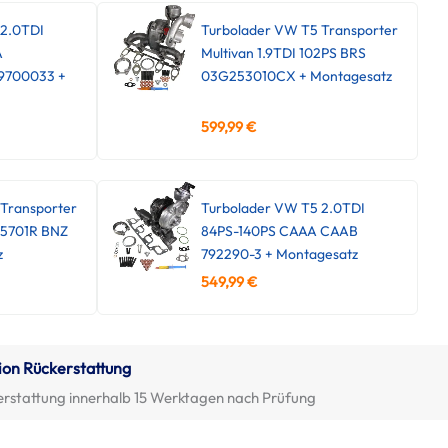
 2.0TDI
Turbolader VW T5 Transporter
A
Multivan 1.9TDI 102PS BRS
9700033 +
03G253010CX + Montagesatz
599,99
€
Transporter
Turbolader VW T5 2.0TDI
45701R BNZ
84PS-140PS CAAA CAAB
z
792290-3 + Montagesatz
549,99
€
ion Rückerstattung
erstattung innerhalb 15 Werktagen nach Prüfung