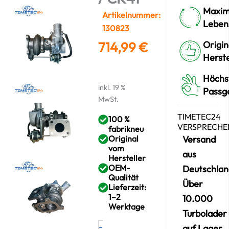
Maxim
Artikelnummer:
Leben
130823
714,99
€
Origin
Herste
Höchs
inkl. 19 %
Passg
MwSt.
TIMETEC24
100 %
VERSPRECHE
fabrikneu
Original
Versand
vom
aus
Hersteller
OEM-
Deutschlan
Qualität
Über
Lieferzeit:
1–2
10.000
Werktage
Turbolader
Neuer
-
auf Lager