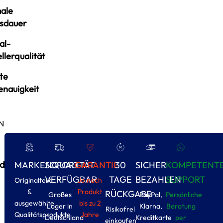
ale
sdauer
al-
llerqualität
te
enauigkeit
N
d
MARKENQUALITÄT
SOFORT
GARANTIE
30
SICHER
KOMPETENT
VERFÜGBAR
TAGE
BEZAHLEN
SUPPORT
Originalteile
Je nach
&
Produkt
RÜCKGABE
Großes
PayPal,
Persönliche
ausgewählte
bis zu 2
Loger in
Klarna,
Beratung
Risikofrel
Qualitätsprodukte
Jahre
Deutschland
Kreditkarte
per
einkoufen