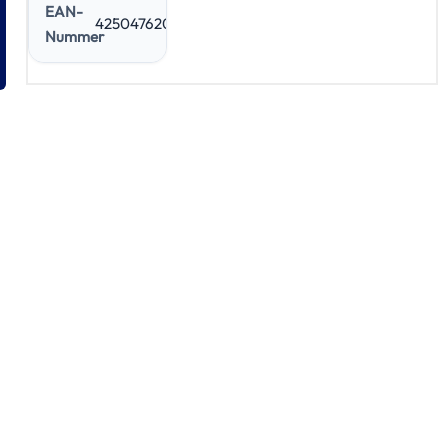
EAN-
4250476208233
Nummer