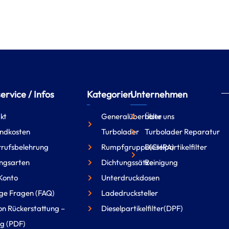
rvice / Infos
Kategorien
Unternehmen
kt
Generalüberholte
Über uns
ndkosten
Turbolader
Turbolader Reparatur
rufsbelehrung
Rumpfgruppe(CHRA)
Dieselpartikelfilter
ngsarten
Dichtungssätze
Reinigung
Konto
Unterdruckdosen
ge Fragen (FAQ)
Ladedrucksteller
on Rückerstattung –
Dieselpartikelfilter(DPF)
g (PDF)