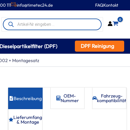
00 111
info@timetec24.de
FAQ
Kontakt
Products
0
search
DPF Reinigung
Dieselpartikelfilter (DPF)
0002 + Montagesatz
OEM-
Fahrzeug­
Beschreibung
Nummer
kompatibilität
Lieferumfang
& Montage