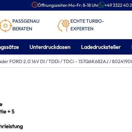
Öffnungszeiten Mo-Fr: 8-18 Uhr
+49 3322 40 2
PASSGENAU
ECHTE TURBO-
BERATEN
EXPERTEN
ngssätze
Unterdruckdosen
Ladedrucksteller
lader FORD 2.0 16V DI / TDDi / TDCi – 1S7Q6K682AJ / 802419
e
ie + 5
rleistung