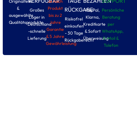
VERFÜGBAR
TAGE
BEZAHLEN
SUPPORT
Originalteile
Je nach
&
Produkt
RÜCKGABE
Großes
PayPal,
Persönliche
ausgewählte
bis zu 2
Loger in
Klarna,
Beratung
Risikofrel
Qualitätsprodukte
Jahre
Deutschland
Kreditkarte
per
einkoufen
Garantie
-schnelle
& Sofort
WhatsApp,
- 30 Tage
& 5 Jahre
Lieferung
Überweisung
E-Moil &
Rückgaberecht
Gewährleistung
Tolefon