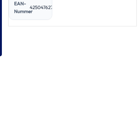
EAN-
4250476272272
Nummer