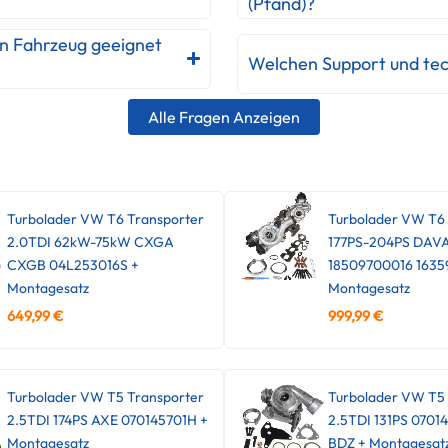
(Pfand)?
in Fahrzeug geeignet
Welchen Support und tec
Alle Fragen Anzeigen
Turbolader VW T6 Transporter
Turbolader VW T6
2.0TDI 62kW-75kW CXGA
177PS-204PS DAV
CXGB 04L253016S +
18509700016 1635
Montagesatz
Montagesatz
649,99
€
999,99
€
Turbolader VW T5 Transporter
Turbolader VW T5 
2.5TDI 174PS AXE 070145701H +
2.5TDI 131PS 0701
Montagesatz
BDZ + Montagesat