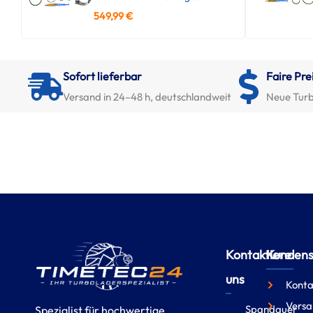
549,99
€
Sofort lieferbar
Faire Pre
Versand in 24–48 h, deutschlandweit
Neue Turb
Kontaktiere
Kundense
uns
Konta
Versa
Spandauer
Spezialist für hochwertige,