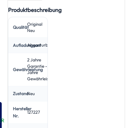
Produktbeschreibung
Original
Qualität
Neu
Abgasturbolader
Aufladungsart
2 Jahre
Garantie - 5
Gewährleistung
Jahre
Gewährleistung
Neu
Zustand
Hersteller
127227
Nr.
ER