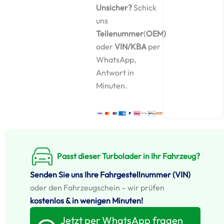
Unsicher?
Schick
+
Montagesatz
uns
Menge
Teilenummer
(
OEM)
oder
VIN/KBA
per
WhatsApp,
Antwort in
Minuten.
Passt dieser Turbolader in Ihr Fahrzeug?
Senden Sie uns Ihre Fahrgestellnummer (VIN)
oder den Fahrzeugschein – wir prüfen
kostenlos & in wenigen Minuten!
Jetzt per WhatsApp fragen