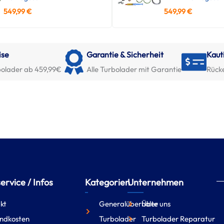
549,99
€
549,99
€
ise
Garantie & Sicherheit
Kaut
olader ab 459,99€
Alle Turbolader mit Garantie
Rück
rvice / Infos
Kategorien
Unternehmen
kt
Generalüberholte
Über uns
ndkosten
Turbolader
Turbolader Reparatur