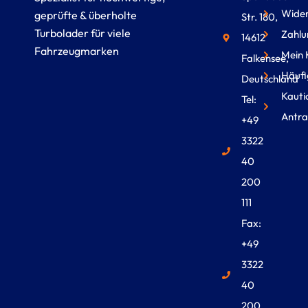
Wider
geprüfte & überholte
Str. 180,
Turbolader für viele
Zahlu
14612
Fahrzeugmarken
Mein 
Falkensee,
Häufi
Deutschland
Kauti
Tel:
Antra
+49
3322
40
200
111
Fax:
+49
3322
40
200