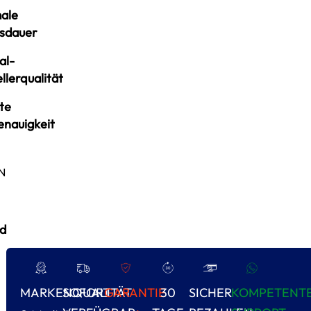
ale
sdauer
al-
llerqualität
te
enauigkeit
N
d
MARKENQUALITÄT
SOFORT
GARANTIE
30
SICHER
KOMPETENT