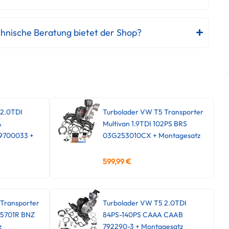
hnische Beratung bietet der Shop?
 2.0TDI
Turbolader VW T5 Transporter
A
Multivan 1.9TDI 102PS BRS
9700033 +
03G253010CX + Montagesatz
599,99
€
Transporter
Turbolader VW T5 2.0TDI
45701R BNZ
84PS-140PS CAAA CAAB
z
792290-3 + Montagesatz