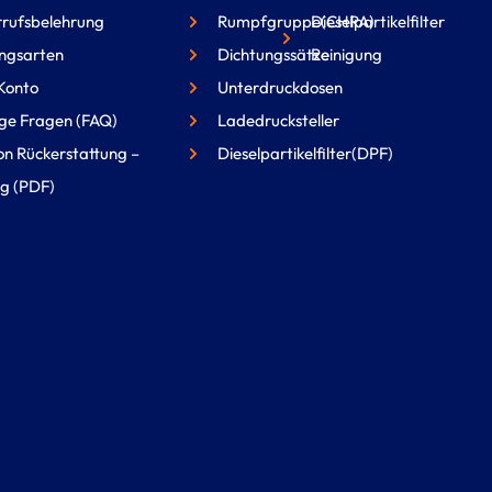
rufsbelehrung
Rumpfgruppe(CHRA)
Dieselpartikelfilter
ngsarten
Dichtungssätze
Reinigung
Konto
Unterdruckdosen
ge Fragen (FAQ)
Ladedrucksteller
on Rückerstattung –
Dieselpartikelfilter(DPF)
g (PDF)