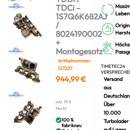
TDCi –
Maxim
Leben
1S7Q6K682AJ
/
Origin
8024190002
Herste
+
Höchs
Montagesatz
Passg
Artikelnummer:
TIMETEC24
127227
VERSPRECHE
944,99
€
Versand
aus
Deutschlan
inkl. 19 %
Über
MwSt.
10.000
100 %
Turbolader
fabrikneu
auf Lager