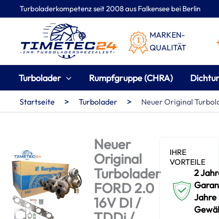
Zum
Turboladerkompetenz seit 2008 aus Falkensee bei Berlin
Inhalt
springen
MARKEN-
QUALITÄT
Turbolader
Rumpfgruppe (CHRA)
Dichtu
>
>
Startseite
Turbolader
Neuer Original Turbo
Neuer
IHRE
Original
VORTEILE
Turbolader
2 Jahr
FORD 2.0
Garant
Jahre
16V DI /
Gewäh
TDDi /