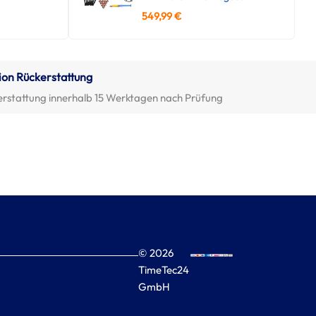
549,99
€
ion Rückerstattung
erstattung innerhalb 15 Werktagen nach Prüfung
© 2026
TimeTec24
GmbH