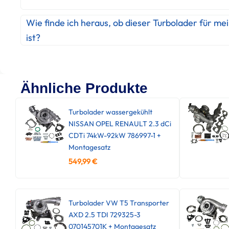
Wie finde ich heraus, ob dieser Turbolader für me
ist?
Ähnliche Produkte
Turbolader wassergekühlt
NISSAN OPEL RENAULT 2.3 dCi
CDTi 74kW-92kW 786997-1 +
Montagesatz
549,99
€
Turbolader VW T5 Transporter
AXD 2.5 TDI 729325-3
070145701K + Montagesatz