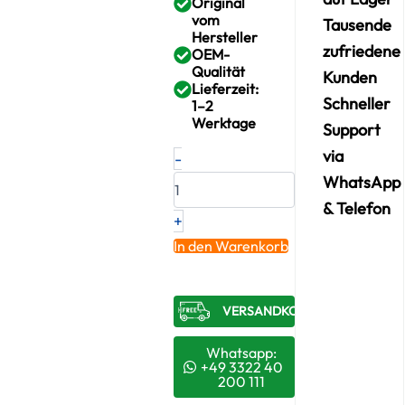
Original
vom
Tausende
Hersteller
zufriedene
OEM-
Qualität
Kunden
Lieferzeit:
Schneller
1–2
Werktage
Support
Neuer
via
-
Original
WhatsApp
Turbolader
FORD
& Telefon
+
2.0
16V
In den Warenkorb
DI
/
TDDi
VERSANDKOSTENFREI​
/
TDCi
–
Whatsapp:
1S7Q6K682AJ
+49 3322 40
200 111
/
8024190002