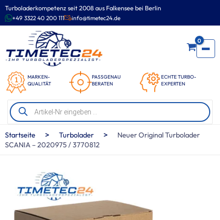
Zum
Turboladerkompetenz seit 2008 aus Falkensee bei Berlin
Inhalt
+49 3322 40 200 111
info@timetec24.de
springen
0
MARKEN-
PASSGENAU
ECHTE TURBO-
QUALITÄT
BERATEN
EXPERTEN
Products
search
>
>
Startseite
Turbolader
Neuer Original Turbolader
SCANIA – 2020975 / 3770812