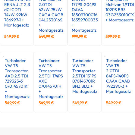
RENAULT 2.3
2.0TDI
177PS-204PS
Multivan 1.9TDI
dCi CDTi
62kW-75kW
DAVA
102PS BRS
74kW-92kW
CXGA CXGB
18509700016
03G253010CX
786997-1 +
04L253016S
16359700033
+ Montagesatz
Montagesatz
+
+
Montagesatz
Montagesatz
549,99
€
649,99
€
999,99
€
599,99
€
Turbolader
Turbolader
Turbolader
Turbolader
VW T5
VW T5
VW T5
VW T5
Transporter
Transporter
Transporter
2.0TDI
AXD 2.5 TDI
2.5TDI 174PS
2.5TDI 131PS
84PS-140PS
729325-3
AXE
070145701R
CAAA CAAB
070145701K
070145701H
BNZ BDZ +
792290-3 +
+
+
Montagesatz
Montagesatz
Montagesatz
Montagesatz
549,99
€
549,99
€
549,99
€
549,99
€