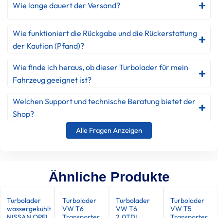
Wie lange dauert der Versand?
Wie funktioniert die Rückgabe und die Rückerstattung
der Kaution (Pfand)?
Wie finde ich heraus, ob dieser Turbolader für mein
Fahrzeug geeignet ist?
Welchen Support und technische Beratung bietet der
Shop?
Alle Fragen Anzeigen
Ähnliche Produkte
Turbolader
Turbolader
Turbolader
Turbolader
wassergekühlt
VW T6
VW T6
VW T5
NISSAN OPEL
Transporter
2.0TDI
Transporter