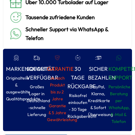
Über 10.000 Turbolader auf Lager
Tausende zufriedene Kunden
Schneller Support via WhatsApp &
Telefon
MARKENQUALITÄT
SOFORT
GARANTIE
30
SICHER
KOMPETE
VERFÜGBAR
TAGE
BEZAHLEN
SUPPORT
Originalteile
Je nach
&
Produkt
RÜCKGABE
Großes
PayPal,
Persönliche
ausgewählte
bis zu 2
Loger in
Klarna,
Beratung
Risikofrel
Qualitätsprodukte
Jahre
Deutschland
Kreditkarte
per
einkoufen
Garantie
-schnelle
& Sofort
WhatsApp,
- 30 Tage
& 5 Jahre
Lieferung
Überweisung
E-Moil &
Rückgaberecht
Gewährleistung
Tolefon