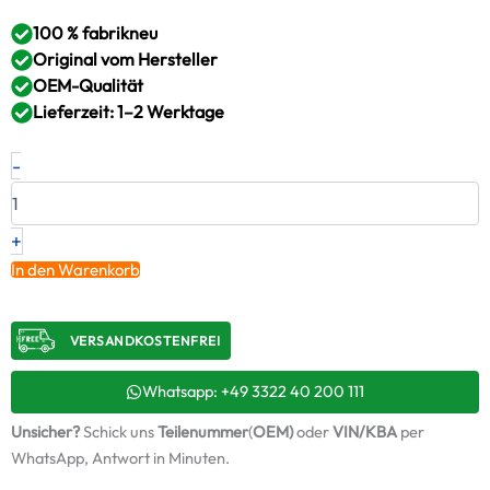
100 % fabrikneu
Original vom Hersteller
OEM-Qualität
Lieferzeit: 1–2 Werktage
Neuer
-
Original
Turbolader
SCANIA
–
+
2020975
In den Warenkorb
/
3770812
Menge
VERSANDKOSTENFREI​
Whatsapp: +49 3322 40 200 111
Unsicher?
Schick uns
Teilenummer
(
OEM)
oder
VIN/KBA
per
WhatsApp, Antwort in Minuten.