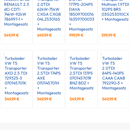
RENAULT 2.3
2.0TDI
177PS-204PS
Multivan 1.9TDI
dCi CDTi
62kW-75kW
DAVA
102PS BRS
74kW-92kW
CXGA CXGB
18509700016
03G253010CX
786997-1 +
04L253016S
16359700033
+ Montagesatz
Montagesatz
+
+
Montagesatz
Montagesatz
549,99
€
649,99
€
999,99
€
599,99
€
Turbolader
Turbolader
Turbolader
Turbolader
VW T5
VW T5
VW T5
VW T5
Transporter
Transporter
Transporter
2.0TDI
AXD 2.5 TDI
2.5TDI 174PS
2.5TDI 131PS
84PS-140PS
729325-3
AXE
070145701R
CAAA CAAB
070145701K
070145701H
BNZ BDZ +
792290-3 +
+
+
Montagesatz
Montagesatz
Montagesatz
Montagesatz
549,99
€
549,99
€
549,99
€
549,99
€