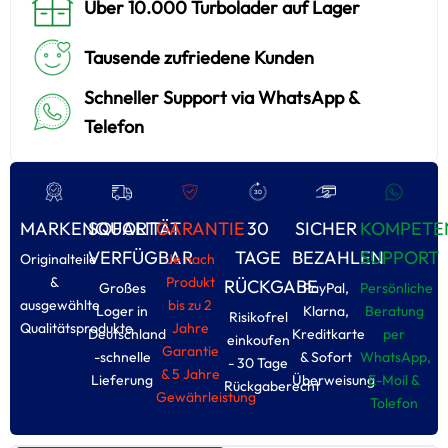
Über 10.000 Turbolader auf Lager
Tausende zufriedene Kunden
Schneller Support via WhatsApp &
Telefon
MARKENQUALITÄT
SOFORT
GARANTIE
30
SICHER
KOMPETE
VERFÜGBAR
TAGE
BEZAHLEN
SUPPORT
Originalteile
Je nach
&
Produkt
RÜCKGABE
Großes
PayPal,
Persönliche
ausgewählte
bis zu 2
Loger in
Klarna,
Beratung
Risikofrel
Qualitätsprodukte
Jahre
Deutschland
Kreditkarte
per
einkoufen
Garantie
-schnelle
& Sofort
WhatsApp,
- 30 Tage
& 5 Jahre
Lieferung
Überweisung
E-Moil &
Rückgaberecht
Gewährleistung
Tolefon