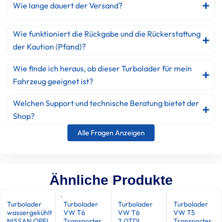
Wie lange dauert der Versand?
Wie funktioniert die Rückgabe und die Rückerstattung
der Kaution (Pfand)?
Wie finde ich heraus, ob dieser Turbolader für mein
Fahrzeug geeignet ist?
Welchen Support und technische Beratung bietet der
Shop?
Alle Fragen Anzeigen
Ähnliche Produkte
Turbolader
Turbolader
Turbolader
Turbolader
wassergekühlt
VW T6
VW T6
VW T5
NISSAN OPEL
Transporter
2.0TDI
Transporter