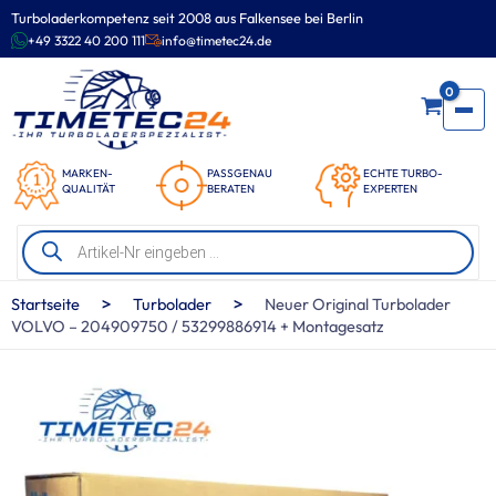
Zum
Turboladerkompetenz seit 2008 aus Falkensee bei Berlin
Inhalt
+49 3322 40 200 111
info@timetec24.de
springen
0
MARKEN-
PASSGENAU
ECHTE TURBO-
QUALITÄT
BERATEN
EXPERTEN
Products
search
>
>
Startseite
Turbolader
Neuer Original Turbolader
VOLVO – 204909750 / 53299886914 + Montagesatz